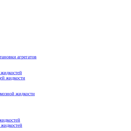
тановки агрегатов
 жидкостей
щей жидкости
рмозной жидкости
 жидкостей
 жидкостей