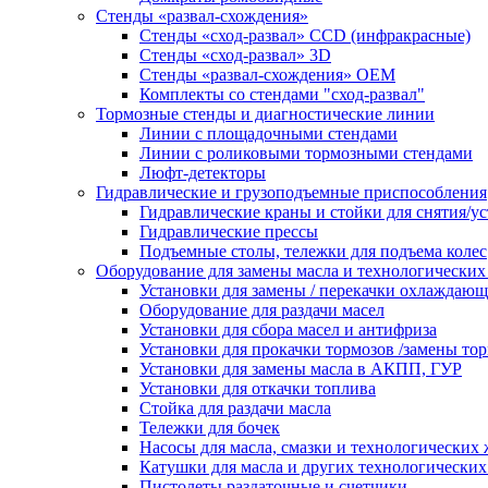
Стенды «развал-схождения»
Стенды «сход-развал» CCD (инфракрасные)
Стенды «сход-развал» 3D
Стенды «развал-схождения» ОЕМ
Комплекты со стендами "сход-развал"
Тормозные стенды и диагностические линии
Линии с площадочными стендами
Линии с роликовыми тормозными стендами
Люфт-детекторы
Гидравлические и грузоподъемные приспособления
Гидравлические краны и стойки для снятия/ус
Гидравлические прессы
Подъемные столы, тележки для подъема колес
Оборудование для замены масла и технологических
Установки для замены / перекачки охлаждаю
Оборудование для раздачи масел
Установки для сбора масел и антифриза
Установки для прокачки тормозов /замены то
Установки для замены масла в АКПП, ГУР
Установки для откачки топлива
Стойка для раздачи масла
Тележки для бочек
Насосы для масла, смазки и технологических
Катушки для масла и других технологических
Пистолеты раздаточные и счетчики