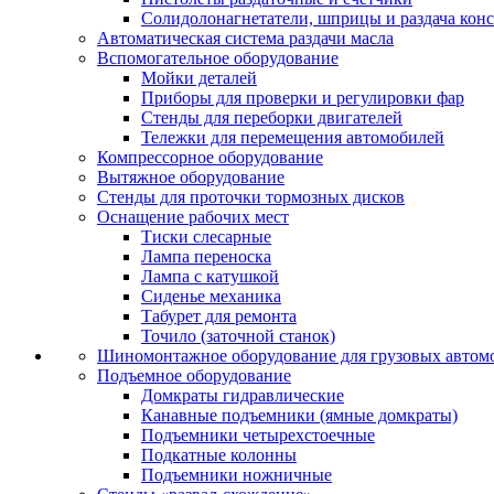
Солидолонагнетатели, шприцы и раздача кон
Автоматическая система раздачи масла
Вспомогательное оборудование
Мойки деталей
Приборы для проверки и регулировки фар
Стенды для переборки двигателей
Тележки для перемещения автомобилей
Компрессорное оборудование
Вытяжное оборудование
Стенды для проточки тормозных дисков
Оснащение рабочих мест
Тиски слесарные
Лампа переноска
Лампа с катушкой
Сиденье механика
Табурет для ремонта
Точило (заточной станок)
Шиномонтажное оборудование для грузовых автом
Подъемное оборудование
Домкраты гидравлические
Канавные подъемники (ямные домкраты)
Подъемники четырехстоечные
Подкатные колонны
Подъемники ножничные