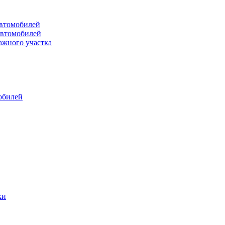
втомобилей
автомобилей
ажного участка
обилей
ки