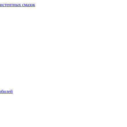
систентных смазок
обилей