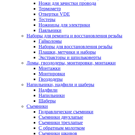
Ножи для зачистки провода
Термометр
Отвертки VDE
Тестеры
Ножницы для электрики
Паяльники
Наборы для ремонта и восстановления резьбы
Гайколомы
Наборы для восстановления резьбы
Плашки, метчики и наборы
Экстракторы и шпильковерты
Ломы, гвоздодеры, монтировки, монтажки
Монтажки
Монтировки
Гвоздодеры
Напильники, надфили и шаберы
Надфили
Напильники
Шаберы
Съемники
Гидравлические съемники
Съемники двухлапые
Съемники трехлапые
С обратным молотком
Съемники шкивов