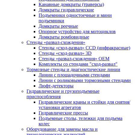
Канавные домкраты (траверсы)
Домкраты гидравлические
Подъемники одностоечные и мини
подъемники
Домкраты реечные
Опорное устройство для мотоциклов
Домкраты ромбовидные
Стенды «развал-схождения»
Стенды «сход-развал» CCD (инфракрасные)
Стенды «сход-развал» 3D
Стенды «развал-схождения» ОЕМ
Комплекты со стендами "сход-развал"
Тормозные стенды и диагностические линии
Линии с площадочными стендами
Линии с роликовыми тормозными стендами
Люфт-детекторы
Гидравлические и грузоподъемные
приспособления
Гидравлические краны и стойки для снятия/
установки агрегатов
Гидравлические прессы
Подъемные столы, тележки для подъема
колес
Оборудование для замены масла и
технологических жидкостей