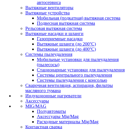
автосервиса
Вытяжные вентиляторы
Вытяжные устройства
Мобильная (подкатная) вытяжная система
Подвесная вытяжная система
Рельсовая вытяжная система
Вытяжные насадки и шланги
Газоприемные насадки
Вытяжные шланги (до 200°C)
Вытяжные шланги (до 400°C)
Системы пылеудаления
Мобильные установки для пылеудаления
(пылесосы)
Стационарные установки для пылеудаления
Системы центрального пылеудаления
Системы пылеудаления с консолью
Сварочная вентиляция, аспирация, фильтры
масляного тумана
Индукционные нагреватели
Аксессуары
MIG/MAG
Полуавтоматы
Аксессуары Mig/Mag
Расходные материалы Mig/Mag
Контактная сварка