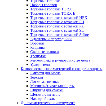
Торцевые головки
Наборы головок
Торцевые головки TORX T
Торцевые головки TORX Е
Торцевые головки с вставкой HEX
Торцевые головки с вставкой PH
Торцевые головки с вставкой PZ
Торцевые головки с вставкой SL
Торцевые головки с вставкой Spline
Адаптеры и переходники
Воротки
Карданы
Свечные головки
Трещотки
Ремкомплекты ручного инструмента
Удлинители
Базовое оснащение мастерской и средства защиты
Емкости для масла
Зеркала
Лотки магнитные
Магниты/захваты/пинцеты
Шприцы для смазки
Щетки по металлу
Накидки/чехлы
Динамометрический инструмент