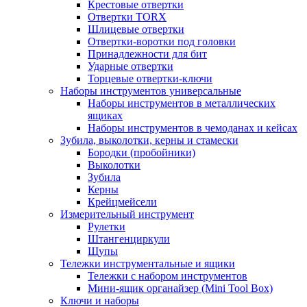
Крестовые отвертки
Отвертки TORX
Шлицевые отвертки
Отвертки-воротки под головки
Принадлежности для бит
Ударные отвертки
Торцевые отвертки-ключи
Наборы инструментов универсальные
Наборы инструментов в металлических
ящиках
Наборы инструментов в чемоданах и кейсах
Зубила, выколотки, керны и стамески
Бородки (пробойники)
Выколотки
Зубила
Керны
Крейцмейсели
Измерительный инструмент
Рулетки
Штангенциркули
Щупы
Тележки инструментальные и ящики
Тележки с набором инструментов
Мини-ящик органайзер (Mini Tool Box)
Ключи и наборы