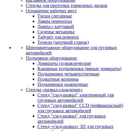
Вытяжное оборудование
Стенды для проточки тормозных дисков
Оснащение рабочих мест
Тиски слесарные
Лампа переноска
Лампа с катушкой
Сиденье механика
Табурет для ремонта
Точило (заточной станок)
Шиномонтажное оборудование для грузовых
автомобилей
Подъемное оборудование
Домкраты гидравлические
Канавные подъемники (ямные домкраты)
Подъемники четырехстоечные
Подкатные колонны
Подъемники ножничные
Стенды «развал-схождение»
Стенд "сход-развал" электронный для
грузовых автомобилей
Стенд "сход-развал" CCD (инфракрасный)
для грузовых автомобилей
Стенд "сход-развал" для грузовых
автомобилей
Стенд «сход-развал» 3D для грузовых