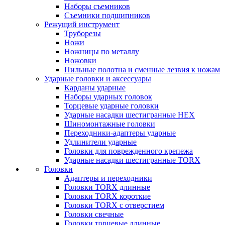
Наборы съемников
Съемники подшипников
Режущий инструмент
Труборезы
Ножи
Ножницы по металлу
Ножовки
Пильные полотна и сменные лезвия к ножам
Ударные головки и аксессуары
Карданы ударные
Наборы ударных головок
Торцевые ударные головки
Ударные насадки шестигранные HEX
Шиномонтажные головки
Переходники-адаптеры ударные
Удлинители ударные
Головки для поврежденного крепежа
Ударные насадки шестигранные TORX
Головки
Адаптеры и переходники
Головки TORX длинные
Головки TORX короткие
Головки TORX с отверстием
Головки свечные
Головки торцевые длинные