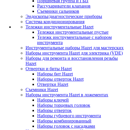
Поршневая группа и ГБЦ
Рассухариватели клапанов
Съемники сальников
Эндоскопы/диагностические приборы
Система кондиционирования
Тележки инструментальные Hazet
Тележки инструментальные пустые
Тележк инструментальные с набором
инструмента
Инструментальные наборы Hazet для мастерских
Наборы инструмента Hazet для электрика (VDE)
Наборы для ремонта и восстановления резьбы
Hazet
Отвертки и биты Hazet
Наборы бит Hazet
Наборы отверток Hazet
Отвертки Hazet
Съемники Hazet
Наборы инструмента Hazet в ложементах
Наборы ключей
Наборы торцевых головок
Наборы отверток
Наборы губцевого инструмента
Наборы комбинированный
Наборы головок с насадками