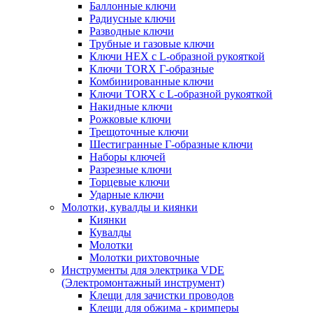
Баллонные ключи
Радиусные ключи
Разводные ключи
Трубные и газовые ключи
Ключи HEX с L-образной рукояткой
Ключи TORX Г-образные
Комбинированные ключи
Ключи TORX с L-образной рукояткой
Накидные ключи
Рожковые ключи
Трещоточные ключи
Шестигранные Г-образные ключи
Наборы ключей
Разрезные ключи
Торцевые ключи
Ударные ключи
Молотки, кувалды и киянки
Киянки
Кувалды
Молотки
Молотки рихтовочные
Инструменты для электрика VDE
(Электромонтажный инструмент)
Клещи для зачистки проводов
Клещи для обжима - кримперы