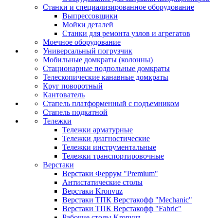
Станки и специализированное оборудование
Выпрессовщики
Мойки деталей
Станки для ремонта узлов и агрегатов
Моечное оборудование
Универсальный погрузчик
Мобильные домкраты (колонны)
Стационарные подпольные домкраты
Телескопические канавные домкраты
Круг поворотный
Кантователь
Стапель платформенный с подъемником
Стапель подкатной
Тележки
Тележки арматурные
Тележки диагностические
Тележки инструментальные
Тележки транспортировочные
Верстаки
Верстаки Феррум "Premium"
Антистатические столы
Верстаки Kronvuz
Верстаки ТПК Верстакофф "Mechanic"
Верстаки ТПК Верстакофф "Fabric"
Рабочие столы Kronvuz