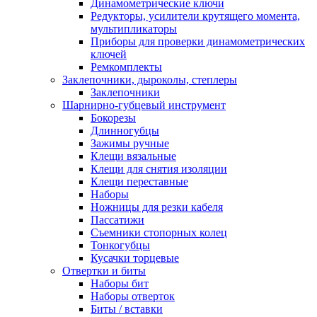
Динамометрические ключи
Редукторы, усилители крутящего момента,
мультипликаторы
Приборы для проверки динамометрических
ключей
Ремкомплекты
Заклепочники, дыроколы, степлеры
Заклепочники
Шарнирно-губцевый инструмент
Бокорезы
Длинногубцы
Зажимы ручные
Клещи вязальные
Клещи для снятия изоляции
Клещи переставные
Наборы
Ножницы для резки кабеля
Пассатижи
Съемники стопорных колец
Тонкогубцы
Кусачки торцевые
Отвертки и биты
Наборы бит
Наборы отверток
Биты / вставки