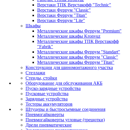
Верстаки ТПК Верстакофф "Technic"
Верстаки Феррум "Classic"
Верстаки Феррум "Titan"
Верстаки Феррум "Lite"
Шкафы
Металлические шкафы Феррум "Premium"
Металлические шкафы Kronvuz
Металлические шкафы ТПК Верстакофф
"Fabrik"
Металлические шкафы Феррум "Standart"
Металлические шкафы Феррум "Classic"
Металлические шкафы Феррум "Titan"
Конструкции для шиномонтажного участка
Стеллажи
Стенды, стойки
Оборудование для обслуживания АКБ
Пуско-зарядные устройства
Пусковые устройства
Зарядные устройства
Тестеры аккумуляторов
Штуцеры и быстросъемные соединения
Пневмогайковерты
Пневмогайковерты угловые (трещотки)
Дрели пневматические