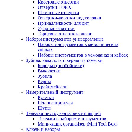
Крестовые отвертки
Отвертки TORX
Шлицевые отвертки
Отвертки-воротки под головки
Принадлежности для бит
Ударные отвертки
Торцевые отвертки-ключи
Наборы инструментов универсальные
Наборы инструментов в металлических
ящиках
Наборы инструментов в чемоданах и кейсах
Зубила, выколотки, керны и стамески
Бородки (пробойники)
Выколотки
Зубила
Керны
Крейцмейсели
Измерительный инструмент
Рулетки
Штангенциркули
Щупы
Тележки инструментальные и ящики
Тележки с набором инструментов
Мини-ящик органайзер (Mini Tool Box)
Ключи и наборы