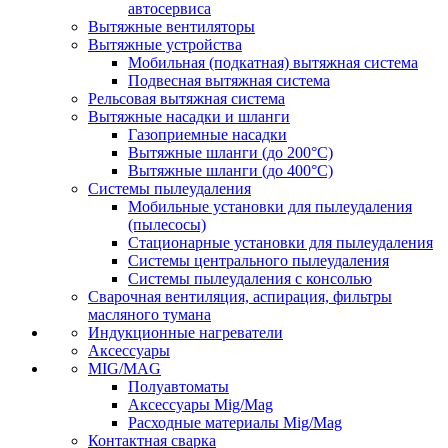
автосервиса
Вытяжные вентиляторы
Вытяжные устройства
Мобильная (подкатная) вытяжная система
Подвесная вытяжная система
Рельсовая вытяжная система
Вытяжные насадки и шланги
Газоприемные насадки
Вытяжные шланги (до 200°C)
Вытяжные шланги (до 400°C)
Системы пылеудаления
Мобильные установки для пылеудаления
(пылесосы)
Стационарные установки для пылеудаления
Системы центрального пылеудаления
Системы пылеудаления с консолью
Сварочная вентиляция, аспирация, фильтры
масляного тумана
Индукционные нагреватели
Аксессуары
MIG/MAG
Полуавтоматы
Аксессуары Mig/Mag
Расходные материалы Mig/Mag
Контактная сварка