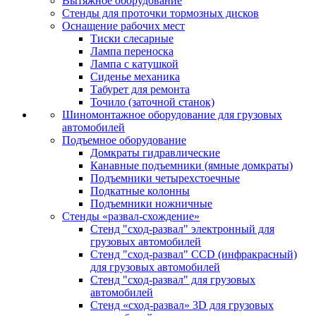
Вытяжное оборудование
Стенды для проточки тормозных дисков
Оснащение рабочих мест
Тиски слесарные
Лампа переноска
Лампа с катушкой
Сиденье механика
Табурет для ремонта
Точило (заточной станок)
Шиномонтажное оборудование для грузовых
автомобилей
Подъемное оборудование
Домкраты гидравлические
Канавные подъемники (ямные домкраты)
Подъемники четырехстоечные
Подкатные колонны
Подъемники ножничные
Стенды «развал-схождение»
Стенд "сход-развал" электронный для
грузовых автомобилей
Стенд "сход-развал" CCD (инфракрасный)
для грузовых автомобилей
Стенд "сход-развал" для грузовых
автомобилей
Стенд «сход-развал» 3D для грузовых