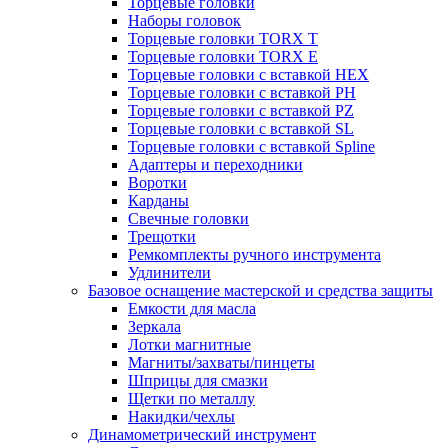
Торцевые головки
Наборы головок
Торцевые головки TORX T
Торцевые головки TORX Е
Торцевые головки с вставкой HEX
Торцевые головки с вставкой PH
Торцевые головки с вставкой PZ
Торцевые головки с вставкой SL
Торцевые головки с вставкой Spline
Адаптеры и переходники
Воротки
Карданы
Свечные головки
Трещотки
Ремкомплекты ручного инструмента
Удлинители
Базовое оснащение мастерской и средства защиты
Емкости для масла
Зеркала
Лотки магнитные
Магниты/захваты/пинцеты
Шприцы для смазки
Щетки по металлу
Накидки/чехлы
Динамометрический инструмент