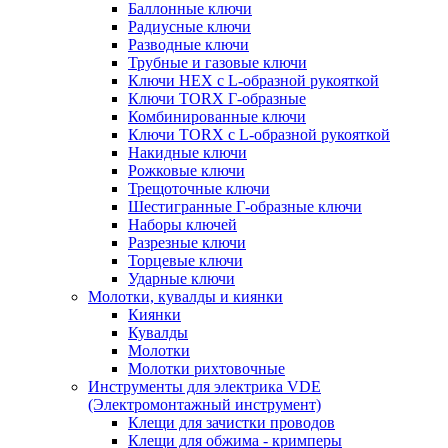
Баллонные ключи
Радиусные ключи
Разводные ключи
Трубные и газовые ключи
Ключи HEX с L-образной рукояткой
Ключи TORX Г-образные
Комбинированные ключи
Ключи TORX с L-образной рукояткой
Накидные ключи
Рожковые ключи
Трещоточные ключи
Шестигранные Г-образные ключи
Наборы ключей
Разрезные ключи
Торцевые ключи
Ударные ключи
Молотки, кувалды и киянки
Киянки
Кувалды
Молотки
Молотки рихтовочные
Инструменты для электрика VDE
(Электромонтажный инструмент)
Клещи для зачистки проводов
Клещи для обжима - кримперы