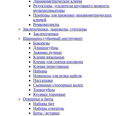
Динамометрические ключи
Редукторы, усилители крутящего момента,
мультипликаторы
Приборы для проверки динамометрических
ключей
Ремкомплекты
Заклепочники, дыроколы, степлеры
Заклепочники
Шарнирно-губцевый инструмент
Бокорезы
Длинногубцы
Зажимы ручные
Клещи вязальные
Клещи для снятия изоляции
Клещи переставные
Наборы
Ножницы для резки кабеля
Пассатижи
Съемники стопорных колец
Тонкогубцы
Кусачки торцевые
Отвертки и биты
Наборы бит
Наборы отверток
Биты / вставки