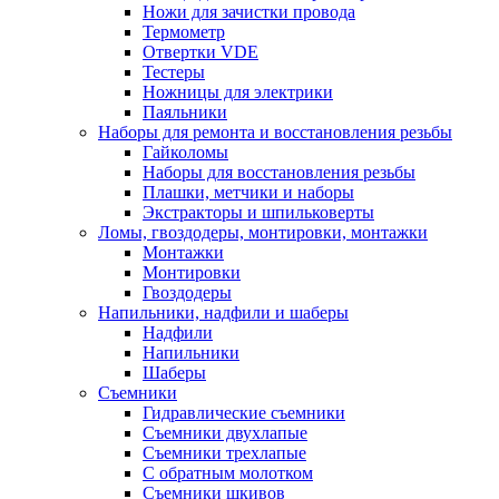
Ножи для зачистки провода
Термометр
Отвертки VDE
Тестеры
Ножницы для электрики
Паяльники
Наборы для ремонта и восстановления резьбы
Гайколомы
Наборы для восстановления резьбы
Плашки, метчики и наборы
Экстракторы и шпильковерты
Ломы, гвоздодеры, монтировки, монтажки
Монтажки
Монтировки
Гвоздодеры
Напильники, надфили и шаберы
Надфили
Напильники
Шаберы
Съемники
Гидравлические съемники
Съемники двухлапые
Съемники трехлапые
С обратным молотком
Съемники шкивов