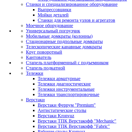
Станки и специализированное оборудование
Выпрессовщики
Мойки деталей
Станки для ремонта узлов и агрегатов
Моечное оборудование
Универсальный погрузчик
Мобильные домкраты (колонны)
Стационарные подпольные домкраты
Телескопические канавные домкраты
Круг поворотный
Кантователь
Стапель платформенный с подъемником
Стапель подкатной
Тележки
Тележки арматурные
Тележки диагностические
Тележки инструментальные
Тележки транспортировочные
Верстаки
Верстаки Феррум "Premium"
Антистатические столы
Верстаки Kronvuz
Верстаки ТПК Верстакофф "Mechanic"
Верстаки ТПК Верстакофф "Fabric"
Рабочие столы Kronvuz