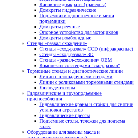
Канавные домкраты (траверсы)
Домкраты гидравлические
Подъемники одностоечные и мини
подъемники
Домкраты реечные
Опорное устройство для мотоциклов
Домкраты ромбовидные
Стенды «развал-схождения»
Стенды «сход-развал» CCD (инфракрасные)
Стенды «сход-развал» 3D
Стенды «развал-схождения» ОЕМ
Комплекты со стендами "сход-развал"
Тормозные стенды и диагностические линии
Линии с площадочными стендами
Линии с роликовыми тормозными стендами
Люфт-детекторы
Гидравлические и грузоподъемные
приспособления
Гидравлические краны и стойки для снятия/
установки агрегатов
Гидравлические прессы
Подъемные столы, тележки для подъема
колес
Оборудование для замены масла и
технологических жидкостей