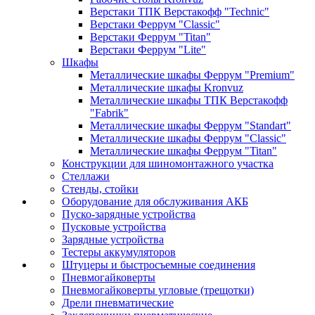
Верстаки ТПК Верстакофф "Technic"
Верстаки Феррум "Classic"
Верстаки Феррум "Titan"
Верстаки Феррум "Lite"
Шкафы
Металлические шкафы Феррум "Premium"
Металлические шкафы Kronvuz
Металлические шкафы ТПК Верстакофф
"Fabrik"
Металлические шкафы Феррум "Standart"
Металлические шкафы Феррум "Classic"
Металлические шкафы Феррум "Titan"
Конструкции для шиномонтажного участка
Стеллажи
Стенды, стойки
Оборудование для обслуживания АКБ
Пуско-зарядные устройства
Пусковые устройства
Зарядные устройства
Тестеры аккумуляторов
Штуцеры и быстросъемные соединения
Пневмогайковерты
Пневмогайковерты угловые (трещотки)
Дрели пневматические