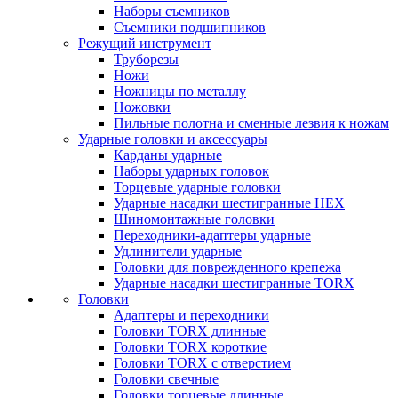
Наборы съемников
Съемники подшипников
Режущий инструмент
Труборезы
Ножи
Ножницы по металлу
Ножовки
Пильные полотна и сменные лезвия к ножам
Ударные головки и аксессуары
Карданы ударные
Наборы ударных головок
Торцевые ударные головки
Ударные насадки шестигранные HEX
Шиномонтажные головки
Переходники-адаптеры ударные
Удлинители ударные
Головки для поврежденного крепежа
Ударные насадки шестигранные TORX
Головки
Адаптеры и переходники
Головки TORX длинные
Головки TORX короткие
Головки TORX с отверстием
Головки свечные
Головки торцевые длинные