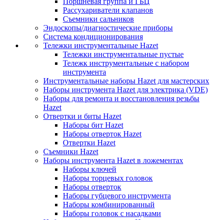
Поршневая группа и ГБЦ
Рассухариватели клапанов
Съемники сальников
Эндоскопы/диагностические приборы
Система кондиционирования
Тележки инструментальные Hazet
Тележки инструментальные пустые
Тележк инструментальные с набором
инструмента
Инструментальные наборы Hazet для мастерских
Наборы инструмента Hazet для электрика (VDE)
Наборы для ремонта и восстановления резьбы
Hazet
Отвертки и биты Hazet
Наборы бит Hazet
Наборы отверток Hazet
Отвертки Hazet
Съемники Hazet
Наборы инструмента Hazet в ложементах
Наборы ключей
Наборы торцевых головок
Наборы отверток
Наборы губцевого инструмента
Наборы комбинированный
Наборы головок с насадками