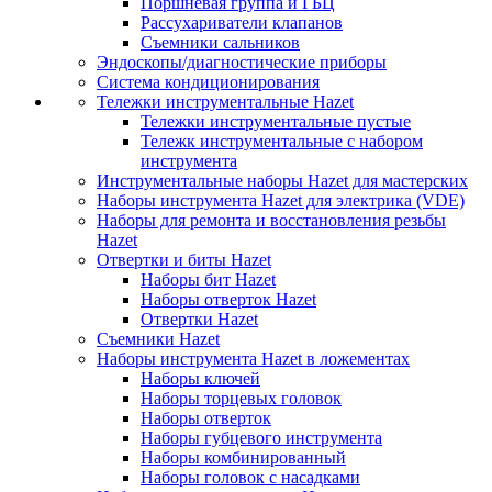
Поршневая группа и ГБЦ
Рассухариватели клапанов
Съемники сальников
Эндоскопы/диагностические приборы
Система кондиционирования
Тележки инструментальные Hazet
Тележки инструментальные пустые
Тележк инструментальные с набором
инструмента
Инструментальные наборы Hazet для мастерских
Наборы инструмента Hazet для электрика (VDE)
Наборы для ремонта и восстановления резьбы
Hazet
Отвертки и биты Hazet
Наборы бит Hazet
Наборы отверток Hazet
Отвертки Hazet
Съемники Hazet
Наборы инструмента Hazet в ложементах
Наборы ключей
Наборы торцевых головок
Наборы отверток
Наборы губцевого инструмента
Наборы комбинированный
Наборы головок с насадками