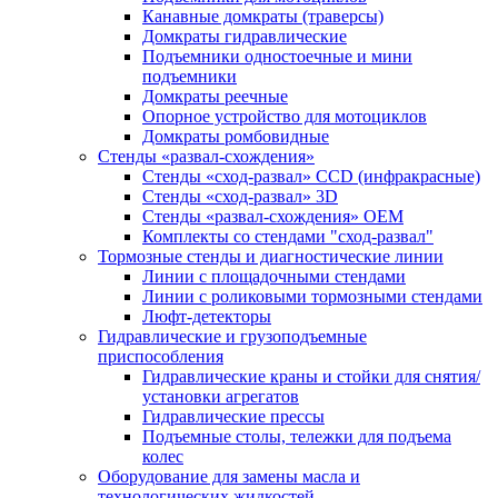
Канавные домкраты (траверсы)
Домкраты гидравлические
Подъемники одностоечные и мини
подъемники
Домкраты реечные
Опорное устройство для мотоциклов
Домкраты ромбовидные
Стенды «развал-схождения»
Стенды «сход-развал» CCD (инфракрасные)
Стенды «сход-развал» 3D
Стенды «развал-схождения» ОЕМ
Комплекты со стендами "сход-развал"
Тормозные стенды и диагностические линии
Линии с площадочными стендами
Линии с роликовыми тормозными стендами
Люфт-детекторы
Гидравлические и грузоподъемные
приспособления
Гидравлические краны и стойки для снятия/
установки агрегатов
Гидравлические прессы
Подъемные столы, тележки для подъема
колес
Оборудование для замены масла и
технологических жидкостей