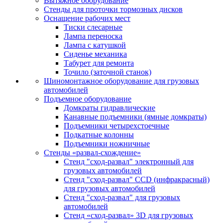
Вытяжное оборудование
Стенды для проточки тормозных дисков
Оснащение рабочих мест
Тиски слесарные
Лампа переноска
Лампа с катушкой
Сиденье механика
Табурет для ремонта
Точило (заточной станок)
Шиномонтажное оборудование для грузовых
автомобилей
Подъемное оборудование
Домкраты гидравлические
Канавные подъемники (ямные домкраты)
Подъемники четырехстоечные
Подкатные колонны
Подъемники ножничные
Стенды «развал-схождение»
Стенд "сход-развал" электронный для
грузовых автомобилей
Стенд "сход-развал" CCD (инфракрасный)
для грузовых автомобилей
Стенд "сход-развал" для грузовых
автомобилей
Стенд «сход-развал» 3D для грузовых