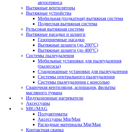
автосервиса
Вытяжные вентиляторы
Вытяжные устройства
Мобильная (подкатная) вытяжная система
Подвесная вытяжная система
Рельсовая вытяжная система
Вытяжные насадки и шланги
Газоприемные насадки
Вытяжные шланги (до 200°C)
Вытяжные шланги (до 400°C)
Системы пылеудаления
Мобильные установки для пылеудаления
(пылесосы)
Стационарные установки для пылеудаления
Системы центрального пылеудаления
Системы пылеудаления с консолью
Сварочная вентиляция, аспирация, фильтры
масляного тумана
Индукционные нагреватели
Аксессуары
MIG/MAG
Полуавтоматы
Аксессуары Mig/Mag
Расходные материалы Mig/Mag
Контактная сварка