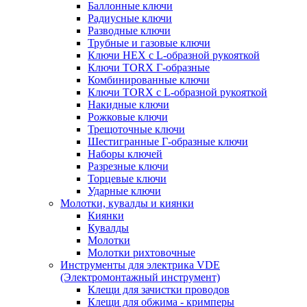
Баллонные ключи
Радиусные ключи
Разводные ключи
Трубные и газовые ключи
Ключи HEX с L-образной рукояткой
Ключи TORX Г-образные
Комбинированные ключи
Ключи TORX с L-образной рукояткой
Накидные ключи
Рожковые ключи
Трещоточные ключи
Шестигранные Г-образные ключи
Наборы ключей
Разрезные ключи
Торцевые ключи
Ударные ключи
Молотки, кувалды и киянки
Киянки
Кувалды
Молотки
Молотки рихтовочные
Инструменты для электрика VDE
(Электромонтажный инструмент)
Клещи для зачистки проводов
Клещи для обжима - кримперы