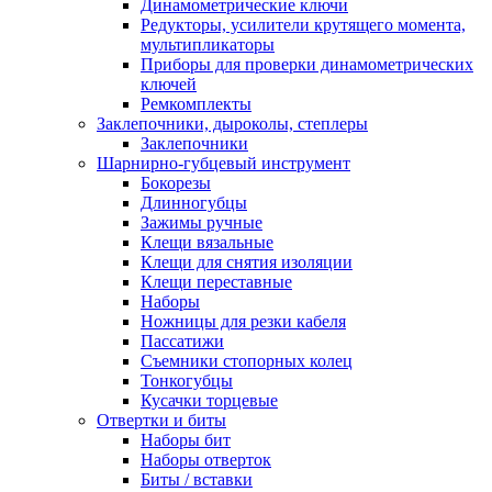
Динамометрические ключи
Редукторы, усилители крутящего момента,
мультипликаторы
Приборы для проверки динамометрических
ключей
Ремкомплекты
Заклепочники, дыроколы, степлеры
Заклепочники
Шарнирно-губцевый инструмент
Бокорезы
Длинногубцы
Зажимы ручные
Клещи вязальные
Клещи для снятия изоляции
Клещи переставные
Наборы
Ножницы для резки кабеля
Пассатижи
Съемники стопорных колец
Тонкогубцы
Кусачки торцевые
Отвертки и биты
Наборы бит
Наборы отверток
Биты / вставки