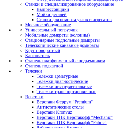
Станки и специализированное оборудование
Выпрессовщики
Мойки деталей
Станки для ремонта узлов и агрегатов
Моечное оборудование
Универсальный погрузчик
Мобильные домкраты (колонны)
Стационарные подпольные домкраты
Телескопические канавные домкраты
Круг поворотный
Кантователь
Стапель платформенный с подъемником
Стапель подкатной
Тележки
Тележки арматурные
Тележки диагностические
Тележки инструментальные
Тележки транспортировочные
Верстаки
Верстаки Феррум "Premium"
Антистатические столы
Верстаки Kronvuz
Верстаки ТПК Верстакофф "Mechanic"
Верстаки ТПК Верстакофф "Fabric"
Рабочие столы Kronvuz