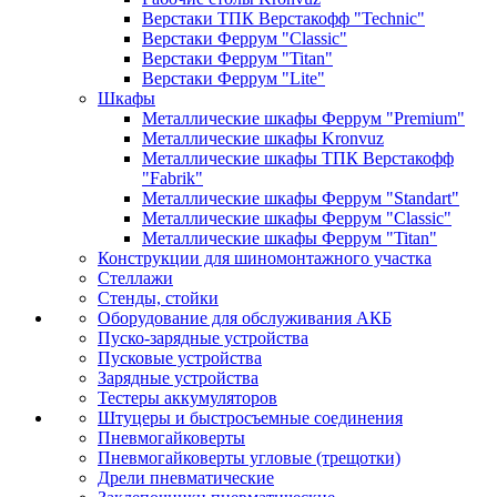
Верстаки ТПК Верстакофф "Technic"
Верстаки Феррум "Classic"
Верстаки Феррум "Titan"
Верстаки Феррум "Lite"
Шкафы
Металлические шкафы Феррум "Premium"
Металлические шкафы Kronvuz
Металлические шкафы ТПК Верстакофф
"Fabrik"
Металлические шкафы Феррум "Standart"
Металлические шкафы Феррум "Classic"
Металлические шкафы Феррум "Titan"
Конструкции для шиномонтажного участка
Стеллажи
Стенды, стойки
Оборудование для обслуживания АКБ
Пуско-зарядные устройства
Пусковые устройства
Зарядные устройства
Тестеры аккумуляторов
Штуцеры и быстросъемные соединения
Пневмогайковерты
Пневмогайковерты угловые (трещотки)
Дрели пневматические