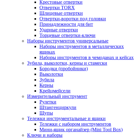
Крестовые отвертки
Отвертки TORX
Шлицевые отвертки
Отвертки-воротки под головки
Принадлежности для бит
Ударные отвертки
Торцевые отвертки-ключи
Наборы инструментов универсальные
Наборы инструментов в металлических
ящиках
Наборы инструментов в чемоданах и кейсах
Зубила, выколотки, керны и стамески
Бородки (пробойники)
Выколотки
Зубила
Керны
Крейцмейсели
Измерительный инструмент
Рулетки
Штангенциркули
Щупы
Тележки инструментальные и ящики
Тележки с набором инструментов
Мини-ящик органайзер (Mini Tool Box)
Ключи и наборы