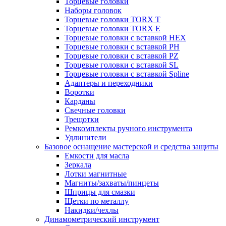
Торцевые головки
Наборы головок
Торцевые головки TORX T
Торцевые головки TORX Е
Торцевые головки с вставкой HEX
Торцевые головки с вставкой PH
Торцевые головки с вставкой PZ
Торцевые головки с вставкой SL
Торцевые головки с вставкой Spline
Адаптеры и переходники
Воротки
Карданы
Свечные головки
Трещотки
Ремкомплекты ручного инструмента
Удлинители
Базовое оснащение мастерской и средства защиты
Емкости для масла
Зеркала
Лотки магнитные
Магниты/захваты/пинцеты
Шприцы для смазки
Щетки по металлу
Накидки/чехлы
Динамометрический инструмент