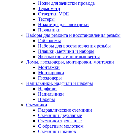
Ножи для зачистки провода
Термометр
Отвертки VDE
Тестеры
Ножницы для электрики
Паяльники
Наборы для ремонта и восстановления резьбы
Гайколомы
Наборы для восстановления резьбы
Плашки, метчики и наборы
Экстракторы и шпильковерты
Ломы, гвоздодеры, монтировки, монтажки
Монтажки
Монтировки
Гвоздодеры
Напильники, надфили и шаберы
Надфили
Напильники
Шаберы
Съемники
Гидравлические съемники
Съемники двухлапые
Съемники трехлапые
С обратным молотком
Съемники шкивов