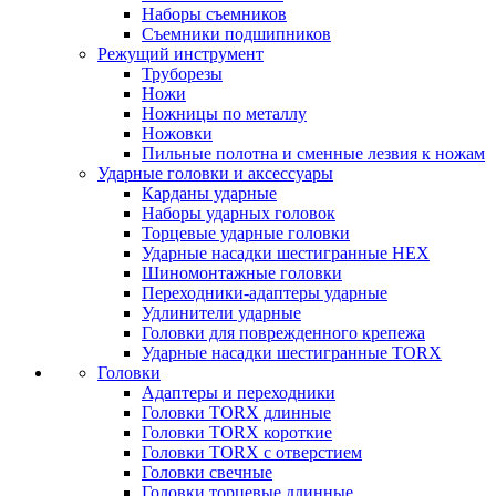
Наборы съемников
Съемники подшипников
Режущий инструмент
Труборезы
Ножи
Ножницы по металлу
Ножовки
Пильные полотна и сменные лезвия к ножам
Ударные головки и аксессуары
Карданы ударные
Наборы ударных головок
Торцевые ударные головки
Ударные насадки шестигранные HEX
Шиномонтажные головки
Переходники-адаптеры ударные
Удлинители ударные
Головки для поврежденного крепежа
Ударные насадки шестигранные TORX
Головки
Адаптеры и переходники
Головки TORX длинные
Головки TORX короткие
Головки TORX с отверстием
Головки свечные
Головки торцевые длинные