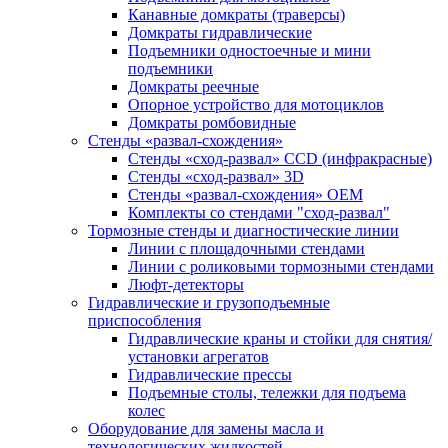
Канавные домкраты (траверсы)
Домкраты гидравлические
Подъемники одностоечные и мини
подъемники
Домкраты реечные
Опорное устройство для мотоциклов
Домкраты ромбовидные
Стенды «развал-схождения»
Стенды «сход-развал» CCD (инфракрасные)
Стенды «сход-развал» 3D
Стенды «развал-схождения» ОЕМ
Комплекты со стендами "сход-развал"
Тормозные стенды и диагностические линии
Линии с площадочными стендами
Линии с роликовыми тормозными стендами
Люфт-детекторы
Гидравлические и грузоподъемные
приспособления
Гидравлические краны и стойки для снятия/
установки агрегатов
Гидравлические прессы
Подъемные столы, тележки для подъема
колес
Оборудование для замены масла и
технологических жидкостей