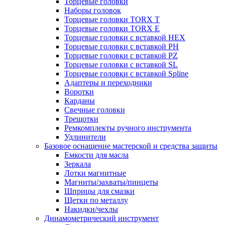
Торцевые головки
Наборы головок
Торцевые головки TORX T
Торцевые головки TORX Е
Торцевые головки с вставкой HEX
Торцевые головки с вставкой PH
Торцевые головки с вставкой PZ
Торцевые головки с вставкой SL
Торцевые головки с вставкой Spline
Адаптеры и переходники
Воротки
Карданы
Свечные головки
Трещотки
Ремкомплекты ручного инструмента
Удлинители
Базовое оснащение мастерской и средства защиты
Емкости для масла
Зеркала
Лотки магнитные
Магниты/захваты/пинцеты
Шприцы для смазки
Щетки по металлу
Накидки/чехлы
Динамометрический инструмент