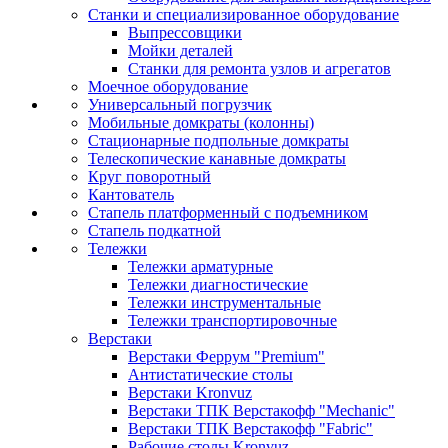
Станки и специализированное оборудование
Выпрессовщики
Мойки деталей
Станки для ремонта узлов и агрегатов
Моечное оборудование
Универсальный погрузчик
Мобильные домкраты (колонны)
Стационарные подпольные домкраты
Телескопические канавные домкраты
Круг поворотный
Кантователь
Стапель платформенный с подъемником
Стапель подкатной
Тележки
Тележки арматурные
Тележки диагностические
Тележки инструментальные
Тележки транспортировочные
Верстаки
Верстаки Феррум "Premium"
Антистатические столы
Верстаки Kronvuz
Верстаки ТПК Верстакофф "Mechanic"
Верстаки ТПК Верстакофф "Fabric"
Рабочие столы Kronvuz