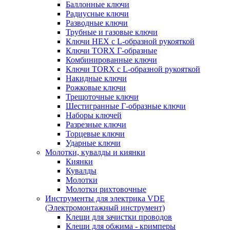
Баллонные ключи
Радиусные ключи
Разводные ключи
Трубные и газовые ключи
Ключи HEX с L-образной рукояткой
Ключи TORX Г-образные
Комбинированные ключи
Ключи TORX с L-образной рукояткой
Накидные ключи
Рожковые ключи
Трещоточные ключи
Шестигранные Г-образные ключи
Наборы ключей
Разрезные ключи
Торцевые ключи
Ударные ключи
Молотки, кувалды и киянки
Киянки
Кувалды
Молотки
Молотки рихтовочные
Инструменты для электрика VDE
(Электромонтажный инструмент)
Клещи для зачистки проводов
Клещи для обжима - кримперы