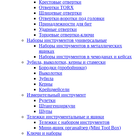
Крестовые отвертки
Отвертки TORX
Шлицевые отвертки
Отвертки-воротки под головки
Принадлежности для бит
Ударные отвертки
Торцевые отвертки-ключи
Наборы инструментов универсальные
Наборы инструментов в металлических
ящиках
Наборы инструментов в чемоданах и кейсах
Зубила, выколотки, керны и стамески
Бородки (пробойники)
Выколотки
Зубила
Керны
Крейцмейсели
Измерительный инструмент
Рулетки
Штангенциркули
Щупы
Тележки инструментальные и ящики
Тележки с набором инструментов
Мини-ящик органайзер (Mini Tool Box)
Ключи и наборы