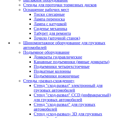
Вытяжное оборудование
Стенды для проточки тормозных дисков
Оснащение рабочих мест
Тиски слесарные
Лампа переноска
Лампа с катушкой
Сиденье механика
Табурет для ремонта
Точило (заточной станок)
Шиномонтажное оборудование для грузовых
автомобилей
Подъемное оборудование
Домкраты гидравлические
Канавные подъемники (ямные домкраты)
Подъемники четырехстоечные
Подкатные колонны
Подъемники ножничные
Стенды «развал-схождение»
Стенд "сход-развал" электронный для
грузовых автомобилей
Стенд "сход-развал" CCD (инфракрасный)
для грузовых автомобилей
Стенд "сход-развал" для грузовых
автомобилей
Стенд «сход-развал» 3D для грузовых