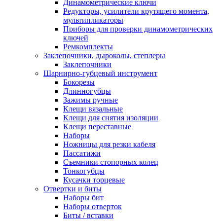
Динамометрические ключи
Редукторы, усилители крутящего момента,
мультипликаторы
Приборы для проверки динамометрических
ключей
Ремкомплекты
Заклепочники, дыроколы, степлеры
Заклепочники
Шарнирно-губцевый инструмент
Бокорезы
Длинногубцы
Зажимы ручные
Клещи вязальные
Клещи для снятия изоляции
Клещи переставные
Наборы
Ножницы для резки кабеля
Пассатижи
Съемники стопорных колец
Тонкогубцы
Кусачки торцевые
Отвертки и биты
Наборы бит
Наборы отверток
Биты / вставки