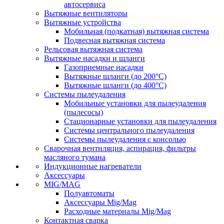
автосервиса
Вытяжные вентиляторы
Вытяжные устройства
Мобильная (подкатная) вытяжная система
Подвесная вытяжная система
Рельсовая вытяжная система
Вытяжные насадки и шланги
Газоприемные насадки
Вытяжные шланги (до 200°C)
Вытяжные шланги (до 400°C)
Системы пылеудаления
Мобильные установки для пылеудаления
(пылесосы)
Стационарные установки для пылеудаления
Системы центрального пылеудаления
Системы пылеудаления с консолью
Сварочная вентиляция, аспирация, фильтры
масляного тумана
Индукционные нагреватели
Аксессуары
MIG/MAG
Полуавтоматы
Аксессуары Mig/Mag
Расходные материалы Mig/Mag
Контактная сварка