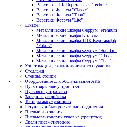
Верстаки ТПК Верстакофф "Technic"
Верстаки Феррум "Classic"
Верстаки Феррум "Titan"
Верстаки Феррум "Lite"
Шкафы
Металлические шкафы Феррум "Premium"
Металлические шкафы Kronvuz
Металлические шкафы ТПК Верстакофф
"Fabrik"
Металлические шкафы Феррум "Standart"
Металлические шкафы Феррум "Classic"
Металлические шкафы Феррум "Titan"
Конструкции для шиномонтажного участка
Стеллажи
Стенды, стойки
Оборудование для обслуживания АКБ
Пуско-зарядные устройства
Пусковые устройства
Зарядные устройства
Тестеры аккумуляторов
Штуцеры и быстросъемные соединения
Пневмогайковерты
Пневмогайковерты угловые (трещотки)
Дрели пневматические