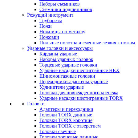
Наборы съемников
Съемники подшипников
Режущий инструмент
Труборезы
Ножи
Ножницы по металлу
Ножовки
Пильные полотна и сменные лезвия к ножам
Ударные головки и аксессуары
Карданы ударные
Наборы ударных головок
Торцевые ударные головки
Ударные насадки шестигранные HEX
Шиномонтажные головки
Переходники-адаптеры ударные
Удлинители ударные
Головки для поврежденного крепежа
Ударные насадки шестигранные TORX
Головки
Адаптеры и переходники
Головки TORX длинные
Головки TORX короткие
Головки TORX с отверстием
Головки свечные
Головки торцевые длинные