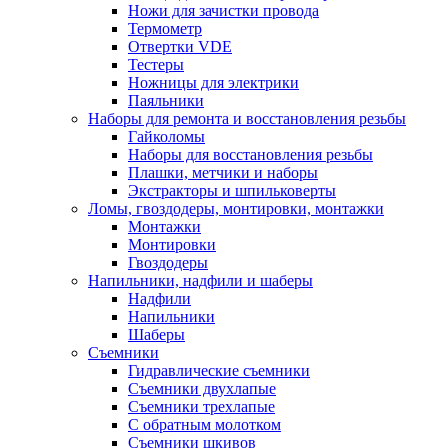
Ножи для зачистки провода
Термометр
Отвертки VDE
Тестеры
Ножницы для электрики
Паяльники
Наборы для ремонта и восстановления резьбы
Гайколомы
Наборы для восстановления резьбы
Плашки, метчики и наборы
Экстракторы и шпильковерты
Ломы, гвоздодеры, монтировки, монтажки
Монтажки
Монтировки
Гвоздодеры
Напильники, надфили и шаберы
Надфили
Напильники
Шаберы
Съемники
Гидравлические съемники
Съемники двухлапые
Съемники трехлапые
С обратным молотком
Съемники шкивов