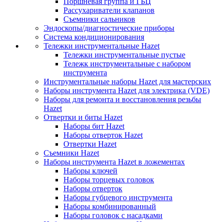
Поршневая группа и ГБЦ
Рассухариватели клапанов
Съемники сальников
Эндоскопы/диагностические приборы
Система кондиционирования
Тележки инструментальные Hazet
Тележки инструментальные пустые
Тележк инструментальные с набором
инструмента
Инструментальные наборы Hazet для мастерских
Наборы инструмента Hazet для электрика (VDE)
Наборы для ремонта и восстановления резьбы
Hazet
Отвертки и биты Hazet
Наборы бит Hazet
Наборы отверток Hazet
Отвертки Hazet
Съемники Hazet
Наборы инструмента Hazet в ложементах
Наборы ключей
Наборы торцевых головок
Наборы отверток
Наборы губцевого инструмента
Наборы комбинированный
Наборы головок с насадками