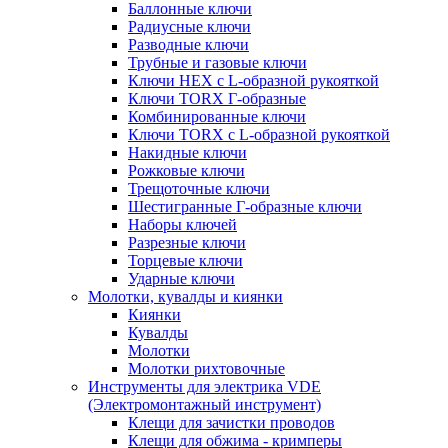
Баллонные ключи
Радиусные ключи
Разводные ключи
Трубные и газовые ключи
Ключи HEX с L-образной рукояткой
Ключи TORX Г-образные
Комбинированные ключи
Ключи TORX с L-образной рукояткой
Накидные ключи
Рожковые ключи
Трещоточные ключи
Шестигранные Г-образные ключи
Наборы ключей
Разрезные ключи
Торцевые ключи
Ударные ключи
Молотки, кувалды и киянки
Киянки
Кувалды
Молотки
Молотки рихтовочные
Инструменты для электрика VDE
(Электромонтажный инструмент)
Клещи для зачистки проводов
Клещи для обжима - кримперы