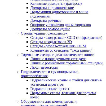
Канавные домкраты (траверсы)
Домкраты гидравлические
Подъемники одностоечные и мини
подъемники
Домкраты реечные
Опорное устройство для мотоциклов
Домкраты ромбовидные
Стенды «развал-схождения»
Стенды «сход-развал» CCD (инфракрасные)
Стенды «сход-развал» 3D
Стенды «развал-схождения» ОЕМ
Комплекты со стендами "сход-развал"
Тормозные стенды и диагностические линии
Линии с площадочными стендами
Линии с роликовыми тормозными стендами
Люфт-детекторы
Гидравлические и грузоподъемные
приспособления
Гидравлические краны и стойки для снятия/
установки агрегатов
Гидравлические прессы
Подъемные столы, тележки для подъема
колес
Оборудование для замены масла и
технологических жидкостей