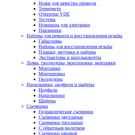
Ножи для зачистки провода
Термометр
Отвертки VDE
Тестеры
Ножницы для электрики
Паяльники
Наборы для ремонта и восстановления резьбы
Гайколомы
Наборы для восстановления резьбы
Плашки, метчики и наборы
Экстракторы и шпильковерты
Ломы, гвоздодеры, монтировки, монтажки
Монтажки
Монтировки
Гвоздодеры
Напильники, надфили и шаберы
Надфили
Напильники
Шаберы
Съемники
Гидравлические съемники
Съемники двухлапые
Съемники трехлапые
С обратным молотком
Съемники шкивов