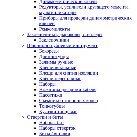
Динамометрические ключи
Редукторы, усилители крутящего момента,
мультипликаторы
Приборы для проверки динамометрических
ключей
Ремкомплекты
Заклепочники, дыроколы, степлеры
Заклепочники
Шарнирно-губцевый инструмент
Бокорезы
Длинногубцы
Зажимы ручные
Клещи вязальные
Клещи для снятия изоляции
Клещи переставные
Наборы
Ножницы для резки кабеля
Пассатижи
Съемники стопорных колец
Тонкогубцы
Кусачки торцевые
Отвертки и биты
Наборы бит
Наборы отверток
Биты / вставки