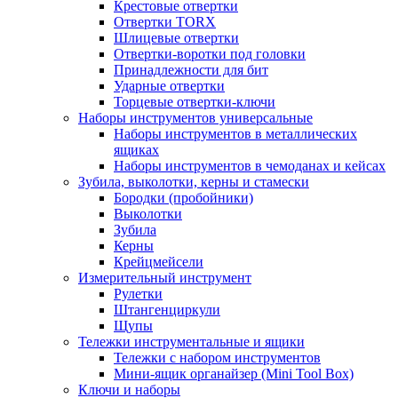
Крестовые отвертки
Отвертки TORX
Шлицевые отвертки
Отвертки-воротки под головки
Принадлежности для бит
Ударные отвертки
Торцевые отвертки-ключи
Наборы инструментов универсальные
Наборы инструментов в металлических
ящиках
Наборы инструментов в чемоданах и кейсах
Зубила, выколотки, керны и стамески
Бородки (пробойники)
Выколотки
Зубила
Керны
Крейцмейсели
Измерительный инструмент
Рулетки
Штангенциркули
Щупы
Тележки инструментальные и ящики
Тележки с набором инструментов
Мини-ящик органайзер (Mini Tool Box)
Ключи и наборы