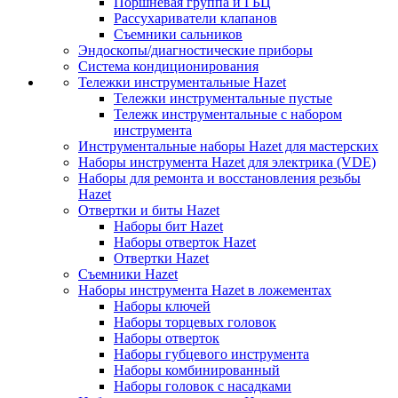
Поршневая группа и ГБЦ
Рассухариватели клапанов
Съемники сальников
Эндоскопы/диагностические приборы
Система кондиционирования
Тележки инструментальные Hazet
Тележки инструментальные пустые
Тележк инструментальные с набором
инструмента
Инструментальные наборы Hazet для мастерских
Наборы инструмента Hazet для электрика (VDE)
Наборы для ремонта и восстановления резьбы
Hazet
Отвертки и биты Hazet
Наборы бит Hazet
Наборы отверток Hazet
Отвертки Hazet
Съемники Hazet
Наборы инструмента Hazet в ложементах
Наборы ключей
Наборы торцевых головок
Наборы отверток
Наборы губцевого инструмента
Наборы комбинированный
Наборы головок с насадками