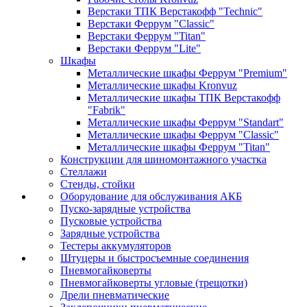
Верстаки ТПК Верстакофф "Technic"
Верстаки Феррум "Classic"
Верстаки Феррум "Titan"
Верстаки Феррум "Lite"
Шкафы
Металлические шкафы Феррум "Premium"
Металлические шкафы Kronvuz
Металлические шкафы ТПК Верстакофф
"Fabrik"
Металлические шкафы Феррум "Standart"
Металлические шкафы Феррум "Classic"
Металлические шкафы Феррум "Titan"
Конструкции для шиномонтажного участка
Стеллажи
Стенды, стойки
Оборудование для обслуживания АКБ
Пуско-зарядные устройства
Пусковые устройства
Зарядные устройства
Тестеры аккумуляторов
Штуцеры и быстросъемные соединения
Пневмогайковерты
Пневмогайковерты угловые (трещотки)
Дрели пневматические