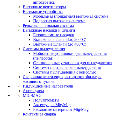
автосервиса
Вытяжные вентиляторы
Вытяжные устройства
Мобильная (подкатная) вытяжная система
Подвесная вытяжная система
Рельсовая вытяжная система
Вытяжные насадки и шланги
Газоприемные насадки
Вытяжные шланги (до 200°C)
Вытяжные шланги (до 400°C)
Системы пылеудаления
Мобильные установки для пылеудаления
(пылесосы)
Стационарные установки для пылеудаления
Системы центрального пылеудаления
Системы пылеудаления с консолью
Сварочная вентиляция, аспирация, фильтры
масляного тумана
Индукционные нагреватели
Аксессуары
MIG/MAG
Полуавтоматы
Аксессуары Mig/Mag
Расходные материалы Mig/Mag
Контактная сварка