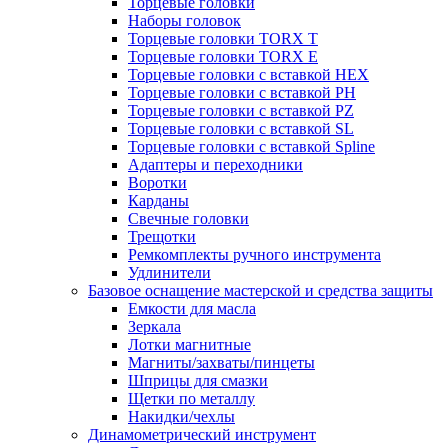
Торцевые головки
Наборы головок
Торцевые головки TORX T
Торцевые головки TORX Е
Торцевые головки с вставкой HEX
Торцевые головки с вставкой PH
Торцевые головки с вставкой PZ
Торцевые головки с вставкой SL
Торцевые головки с вставкой Spline
Адаптеры и переходники
Воротки
Карданы
Свечные головки
Трещотки
Ремкомплекты ручного инструмента
Удлинители
Базовое оснащение мастерской и средства защиты
Емкости для масла
Зеркала
Лотки магнитные
Магниты/захваты/пинцеты
Шприцы для смазки
Щетки по металлу
Накидки/чехлы
Динамометрический инструмент