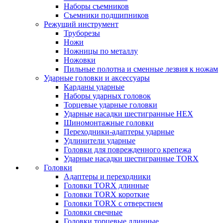
Наборы съемников
Съемники подшипников
Режущий инструмент
Труборезы
Ножи
Ножницы по металлу
Ножовки
Пильные полотна и сменные лезвия к ножам
Ударные головки и аксессуары
Карданы ударные
Наборы ударных головок
Торцевые ударные головки
Ударные насадки шестигранные HEX
Шиномонтажные головки
Переходники-адаптеры ударные
Удлинители ударные
Головки для поврежденного крепежа
Ударные насадки шестигранные TORX
Головки
Адаптеры и переходники
Головки TORX длинные
Головки TORX короткие
Головки TORX с отверстием
Головки свечные
Головки торцевые длинные