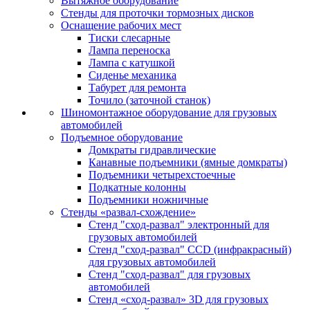
Вытяжное оборудование
Стенды для проточки тормозных дисков
Оснащение рабочих мест
Тиски слесарные
Лампа переноска
Лампа с катушкой
Сиденье механика
Табурет для ремонта
Точило (заточной станок)
Шиномонтажное оборудование для грузовых
автомобилей
Подъемное оборудование
Домкраты гидравлические
Канавные подъемники (ямные домкраты)
Подъемники четырехстоечные
Подкатные колонны
Подъемники ножничные
Стенды «развал-схождение»
Стенд "сход-развал" электронный для
грузовых автомобилей
Стенд "сход-развал" CCD (инфракрасный)
для грузовых автомобилей
Стенд "сход-развал" для грузовых
автомобилей
Стенд «сход-развал» 3D для грузовых