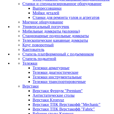
Станки и специализированное оборудование
Выпрессовщики
Мойки деталей
Станки для ремонта узлов и агрегатов
Моечное оборудование
Универсальный погрузчик
Мобильные домкраты (колонны)
Стационарные подпольные домкраты
Телескопические канавные домкраты
Круг поворотный
Кантователь
Стапель платформенный с подъемником
Стапель подкатной
Тележки
Тележки арматурные
Тележки диагностические
Тележки инструментальные
Тележки транспортировочные
Верстаки
Верстаки Феррум "Premium"
Антистатические столы
Верстаки Kronvuz
Верстаки ТПК Верстакофф "Mechanic"
Верстаки ТПК Верстакофф "Fabric"
Рабочие столы Kronvuz