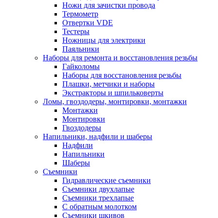
Ножи для зачистки провода
Термометр
Отвертки VDE
Тестеры
Ножницы для электрики
Паяльники
Наборы для ремонта и восстановления резьбы
Гайколомы
Наборы для восстановления резьбы
Плашки, метчики и наборы
Экстракторы и шпильковерты
Ломы, гвоздодеры, монтировки, монтажки
Монтажки
Монтировки
Гвоздодеры
Напильники, надфили и шаберы
Надфили
Напильники
Шаберы
Съемники
Гидравлические съемники
Съемники двухлапые
Съемники трехлапые
С обратным молотком
Съемники шкивов