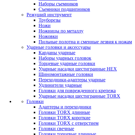
Наборы съемников
Съемники подшипников
Режущий инструмент
Труборезы
Ножи
Ножницы по металлу
Ножовки
Пильные полотна и сменные лезвия к ножам
Ударные головки и аксессуары
Карданы ударные
Наборы ударных головок
Торцевые ударные головки
Ударные насадки шестигранные HEX
Шиномонтажные головки
Переходники-адаптеры ударные
Удлинители ударные
Головки для поврежденного крепежа
Ударные насадки шестигранные TORX
Головки
Адаптеры и переходники
Головки TORX длинные
Головки TORX короткие
Головки TORX с отверстием
Головки свечные
Головки торцевые длинные