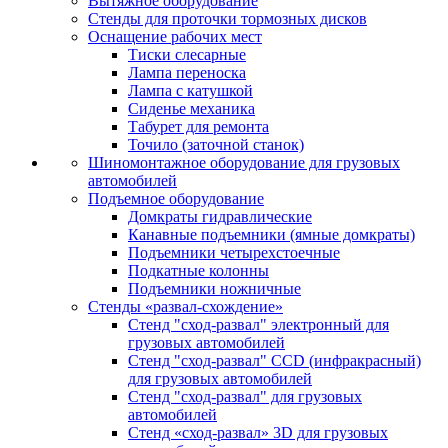
Вытяжное оборудование
Стенды для проточки тормозных дисков
Оснащение рабочих мест
Тиски слесарные
Лампа переноска
Лампа с катушкой
Сиденье механика
Табурет для ремонта
Точило (заточной станок)
Шиномонтажное оборудование для грузовых
автомобилей
Подъемное оборудование
Домкраты гидравлические
Канавные подъемники (ямные домкраты)
Подъемники четырехстоечные
Подкатные колонны
Подъемники ножничные
Стенды «развал-схождение»
Стенд "сход-развал" электронный для
грузовых автомобилей
Стенд "сход-развал" CCD (инфракрасный)
для грузовых автомобилей
Стенд "сход-развал" для грузовых
автомобилей
Стенд «сход-развал» 3D для грузовых