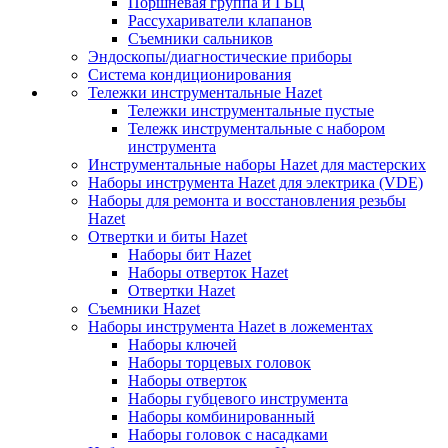
Поршневая группа и ГБЦ
Рассухариватели клапанов
Съемники сальников
Эндоскопы/диагностические приборы
Система кондиционирования
Тележки инструментальные Hazet
Тележки инструментальные пустые
Тележк инструментальные с набором
инструмента
Инструментальные наборы Hazet для мастерских
Наборы инструмента Hazet для электрика (VDE)
Наборы для ремонта и восстановления резьбы
Hazet
Отвертки и биты Hazet
Наборы бит Hazet
Наборы отверток Hazet
Отвертки Hazet
Съемники Hazet
Наборы инструмента Hazet в ложементах
Наборы ключей
Наборы торцевых головок
Наборы отверток
Наборы губцевого инструмента
Наборы комбинированный
Наборы головок с насадками