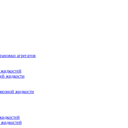
тановки агрегатов
 жидкостей
щей жидкости
рмозной жидкости
 жидкостей
 жидкостей