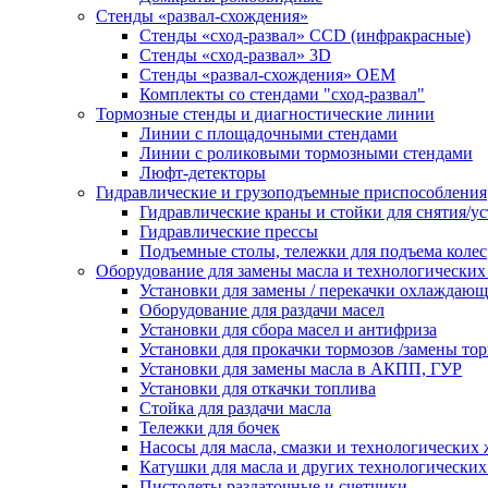
Стенды «развал-схождения»
Стенды «сход-развал» CCD (инфракрасные)
Стенды «сход-развал» 3D
Стенды «развал-схождения» ОЕМ
Комплекты со стендами "сход-развал"
Тормозные стенды и диагностические линии
Линии с площадочными стендами
Линии с роликовыми тормозными стендами
Люфт-детекторы
Гидравлические и грузоподъемные приспособления
Гидравлические краны и стойки для снятия/ус
Гидравлические прессы
Подъемные столы, тележки для подъема колес
Оборудование для замены масла и технологических
Установки для замены / перекачки охлаждаю
Оборудование для раздачи масел
Установки для сбора масел и антифриза
Установки для прокачки тормозов /замены то
Установки для замены масла в АКПП, ГУР
Установки для откачки топлива
Стойка для раздачи масла
Тележки для бочек
Насосы для масла, смазки и технологических
Катушки для масла и других технологических
Пистолеты раздаточные и счетчики