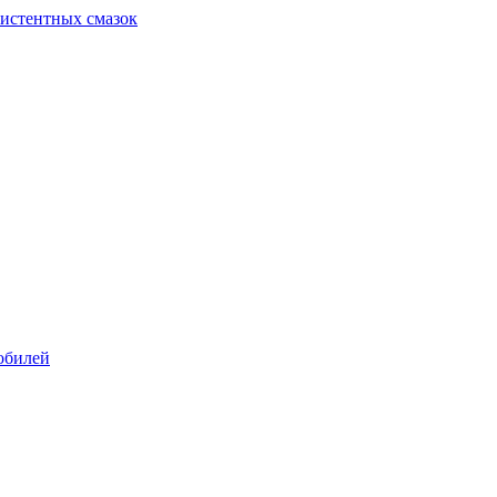
систентных смазок
обилей