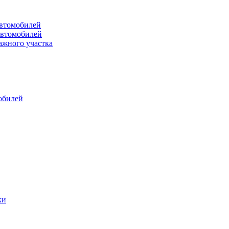
втомобилей
автомобилей
ажного участка
обилей
ки