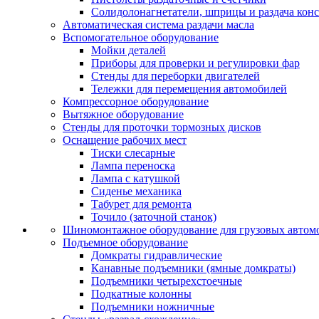
Солидолонагнетатели, шприцы и раздача кон
Автоматическая система раздачи масла
Вспомогательное оборудование
Мойки деталей
Приборы для проверки и регулировки фар
Стенды для переборки двигателей
Тележки для перемещения автомобилей
Компрессорное оборудование
Вытяжное оборудование
Стенды для проточки тормозных дисков
Оснащение рабочих мест
Тиски слесарные
Лампа переноска
Лампа с катушкой
Сиденье механика
Табурет для ремонта
Точило (заточной станок)
Шиномонтажное оборудование для грузовых автом
Подъемное оборудование
Домкраты гидравлические
Канавные подъемники (ямные домкраты)
Подъемники четырехстоечные
Подкатные колонны
Подъемники ножничные