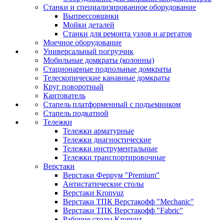
Станки и специализированное оборудование
Выпрессовщики
Мойки деталей
Станки для ремонта узлов и агрегатов
Моечное оборудование
Универсальный погрузчик
Мобильные домкраты (колонны)
Стационарные подпольные домкраты
Телескопические канавные домкраты
Круг поворотный
Кантователь
Стапель платформенный с подъемником
Стапель подкатной
Тележки
Тележки арматурные
Тележки диагностические
Тележки инструментальные
Тележки транспортировочные
Верстаки
Верстаки Феррум "Premium"
Антистатические столы
Верстаки Kronvuz
Верстаки ТПК Верстакофф "Mechanic"
Верстаки ТПК Верстакофф "Fabric"
Рабочие столы Kronvuz