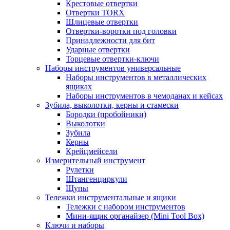
Крестовые отвертки
Отвертки TORX
Шлицевые отвертки
Отвертки-воротки под головки
Принадлежности для бит
Ударные отвертки
Торцевые отвертки-ключи
Наборы инструментов универсальные
Наборы инструментов в металлических
ящиках
Наборы инструментов в чемоданах и кейсах
Зубила, выколотки, керны и стамески
Бородки (пробойники)
Выколотки
Зубила
Керны
Крейцмейсели
Измерительный инструмент
Рулетки
Штангенциркули
Щупы
Тележки инструментальные и ящики
Тележки с набором инструментов
Мини-ящик органайзер (Mini Tool Box)
Ключи и наборы