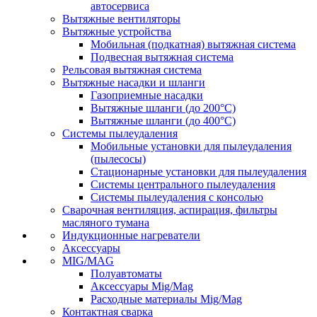
автосервиса
Вытяжные вентиляторы
Вытяжные устройства
Мобильная (подкатная) вытяжная система
Подвесная вытяжная система
Рельсовая вытяжная система
Вытяжные насадки и шланги
Газоприемные насадки
Вытяжные шланги (до 200°C)
Вытяжные шланги (до 400°C)
Системы пылеудаления
Мобильные установки для пылеудаления
(пылесосы)
Стационарные установки для пылеудаления
Системы центрального пылеудаления
Системы пылеудаления с консолью
Сварочная вентиляция, аспирация, фильтры
масляного тумана
Индукционные нагреватели
Аксессуары
MIG/MAG
Полуавтоматы
Аксессуары Mig/Mag
Расходные материалы Mig/Mag
Контактная сварка