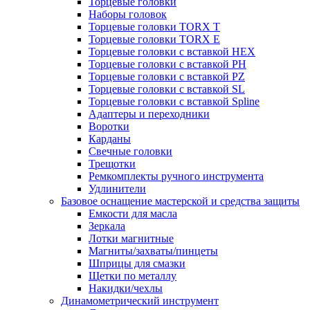
Торцевые головки
Наборы головок
Торцевые головки TORX T
Торцевые головки TORX Е
Торцевые головки с вставкой HEX
Торцевые головки с вставкой PH
Торцевые головки с вставкой PZ
Торцевые головки с вставкой SL
Торцевые головки с вставкой Spline
Адаптеры и переходники
Воротки
Карданы
Свечные головки
Трещотки
Ремкомплекты ручного инструмента
Удлинители
Базовое оснащение мастерской и средства защиты
Емкости для масла
Зеркала
Лотки магнитные
Магниты/захваты/пинцеты
Шприцы для смазки
Щетки по металлу
Накидки/чехлы
Динамометрический инструмент