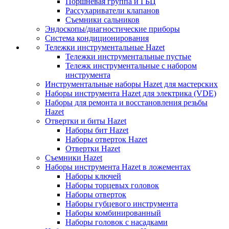
Поршневая группа и ГБЦ
Рассухариватели клапанов
Съемники сальников
Эндоскопы/диагностические приборы
Система кондиционирования
Тележки инструментальные Hazet
Тележки инструментальные пустые
Тележк инструментальные с набором
инструмента
Инструментальные наборы Hazet для мастерских
Наборы инструмента Hazet для электрика (VDE)
Наборы для ремонта и восстановления резьбы
Hazet
Отвертки и биты Hazet
Наборы бит Hazet
Наборы отверток Hazet
Отвертки Hazet
Съемники Hazet
Наборы инструмента Hazet в ложементах
Наборы ключей
Наборы торцевых головок
Наборы отверток
Наборы губцевого инструмента
Наборы комбинированный
Наборы головок с насадками