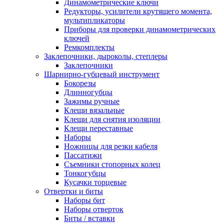
Динамометрические ключи
Редукторы, усилители крутящего момента,
мультипликаторы
Приборы для проверки динамометрических
ключей
Ремкомплекты
Заклепочники, дыроколы, степлеры
Заклепочники
Шарнирно-губцевый инструмент
Бокорезы
Длинногубцы
Зажимы ручные
Клещи вязальные
Клещи для снятия изоляции
Клещи переставные
Наборы
Ножницы для резки кабеля
Пассатижи
Съемники стопорных колец
Тонкогубцы
Кусачки торцевые
Отвертки и биты
Наборы бит
Наборы отверток
Биты / вставки