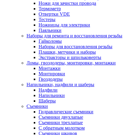
Ножи для зачистки провода
Термометр
Отвертки VDE
Тестеры
Ножницы для электрики
Паяльники
Наборы для ремонта и восстановления резьбы
Гайколомы
Наборы для восстановления резьбы
Плашки, метчики и наборы
Экстракторы и шпильковерты
Ломы, гвоздодеры, монтировки, монтажки
Монтажки
Монтировки
Гвоздодеры
Напильники, надфили и шаберы
Надфили
Напильники
Шаберы
Съемники
Гидравлические съемники
Съемники двухлапые
Съемники трехлапые
С обратным молотком
Съемники шкивов