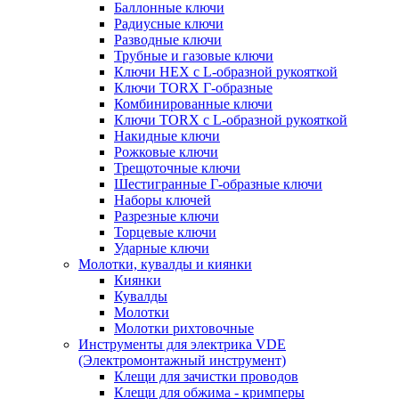
Баллонные ключи
Радиусные ключи
Разводные ключи
Трубные и газовые ключи
Ключи HEX с L-образной рукояткой
Ключи TORX Г-образные
Комбинированные ключи
Ключи TORX с L-образной рукояткой
Накидные ключи
Рожковые ключи
Трещоточные ключи
Шестигранные Г-образные ключи
Наборы ключей
Разрезные ключи
Торцевые ключи
Ударные ключи
Молотки, кувалды и киянки
Киянки
Кувалды
Молотки
Молотки рихтовочные
Инструменты для электрика VDE
(Электромонтажный инструмент)
Клещи для зачистки проводов
Клещи для обжима - кримперы