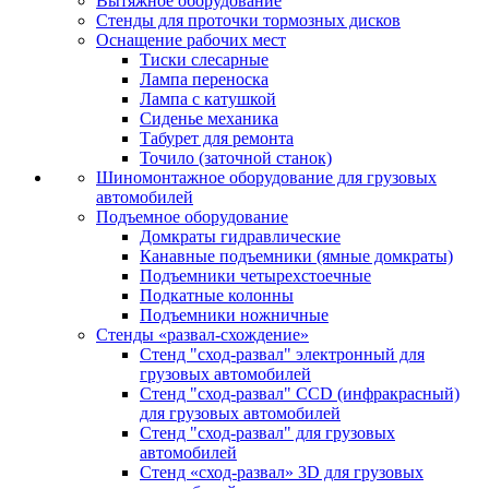
Вытяжное оборудование
Стенды для проточки тормозных дисков
Оснащение рабочих мест
Тиски слесарные
Лампа переноска
Лампа с катушкой
Сиденье механика
Табурет для ремонта
Точило (заточной станок)
Шиномонтажное оборудование для грузовых
автомобилей
Подъемное оборудование
Домкраты гидравлические
Канавные подъемники (ямные домкраты)
Подъемники четырехстоечные
Подкатные колонны
Подъемники ножничные
Стенды «развал-схождение»
Стенд "сход-развал" электронный для
грузовых автомобилей
Стенд "сход-развал" CCD (инфракрасный)
для грузовых автомобилей
Стенд "сход-развал" для грузовых
автомобилей
Стенд «сход-развал» 3D для грузовых