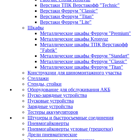
Верстаки ТПК Верстакофф "Technic"
Верстаки Феррум "Classic"
Верстаки Феррум "Titan"
Верстаки Феррум "Lite"
Шкафы
Металлические шкафы Феррум "Premium"
Металлические шкафы Kronvuz
Металлические шкафы ТПК Верстакофф
"Fabrik"
Металлические шкафы Феррум "Standart"
Металлические шкафы Феррум "Classic"
Металлические шкафы Феррум "Titan"
Конструкции для шиномонтажного участка
Стеллажи
Стенды, стойки
Оборудование для обслуживания АКБ
Пуско-зарядные устройства
Пусковые устройства
Зарядные устройства
Тестеры аккумуляторов
Штуцеры и быстросъемные соединения
Пневмогайковерты
Пневмогайковерты угловые (трещотки)
Дрели пневматические