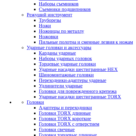
Наборы съемников
Съемники подшипников
Режущий инструмент
Труборезы
Ножи
Ножницы по металлу
Ножовки
Пильные полотна и сменные лезвия к ножам
Ударные головки и аксессуары
Карданы ударные
Наборы ударных головок
Торцевые ударные головки
Ударные насадки шестигранные HEX
Шиномонтажные головки
Переходники-адаптеры ударные
Удлинители ударные
Головки для поврежденного крепежа
Ударные насадки шестигранные TORX
Головки
Адаптеры и переходники
Головки TORX длинные
Головки TORX короткие
Головки TORX с отверстием
Головки свечные
Головки торцевые длинные