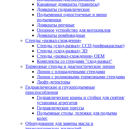
Канавные домкраты (траверсы)
Домкраты гидравлические
Подъемники одностоечные и мини
подъемники
Домкраты реечные
Опорное устройство для мотоциклов
Домкраты ромбовидные
Стенды «развал-схождения»
Стенды «сход-развал» CCD (инфракрасные)
Стенды «сход-развал» 3D
Стенды «развал-схождения» ОЕМ
Комплекты со стендами "сход-развал"
Тормозные стенды и диагностические линии
Линии с площадочными стендами
Линии с роликовыми тормозными стендами
Люфт-детекторы
Гидравлические и грузоподъемные
приспособления
Гидравлические краны и стойки для снятия/
установки агрегатов
Гидравлические прессы
Подъемные столы, тележки для подъема
колес
Оборудование для замены масла и
технологических жидкостей