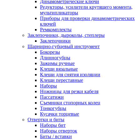
Динамометрические ключи
Редукторы, усилители крутящего момента,
мультипликаторы
Приборы для проверки динамометрических
ключей
Ремкомплекты
Заклепочники, дыроколы, степлеры
Заклепочники
Шарнирно-губцевый инструмент
Бокорезы
Длинногубцы
Зажимы ручные
Клещи вязальные
Клещи для снятия изоляции
Клещи переставные
Наборы
Ножницы для резки кабеля
Пассатижи
Съемники стопорных колец
Тонкогубцы
Кусачки торцевые
Отвертки и биты
Наборы бит
Наборы отверток
Биты / вставки