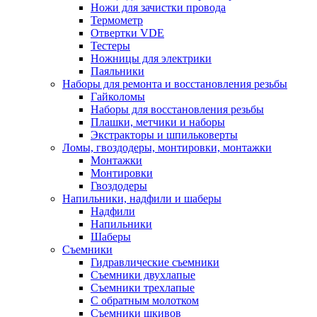
Ножи для зачистки провода
Термометр
Отвертки VDE
Тестеры
Ножницы для электрики
Паяльники
Наборы для ремонта и восстановления резьбы
Гайколомы
Наборы для восстановления резьбы
Плашки, метчики и наборы
Экстракторы и шпильковерты
Ломы, гвоздодеры, монтировки, монтажки
Монтажки
Монтировки
Гвоздодеры
Напильники, надфили и шаберы
Надфили
Напильники
Шаберы
Съемники
Гидравлические съемники
Съемники двухлапые
Съемники трехлапые
С обратным молотком
Съемники шкивов