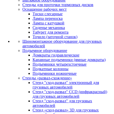
Вытяжное оборудование
Стенды для проточки тормозных дисков
Оснащение рабочих мест
Тиски слесарные
Лампа переноска
Лампа с катушкой
Сиденье механика
Табурет для ремонта
Точило (заточной станок)
Шиномонтажное оборудование для грузовых
автомобилей
Подъемное оборудование
Домкраты гидравлические
Канавные подъемники (ямные домкраты)
Подъемники четырехстоечные
Подкатные колонны
Подъемники ножничные
Стенды «развал-схождение»
Стенд "сход-развал" электронный для
грузовых автомобилей
Стенд "сход-развал" CCD (инфракрасный)
для грузовых автомобилей
Стенд "сход-развал" для грузовых
автомобилей
Стенд «сход-развал» 3D для грузовых