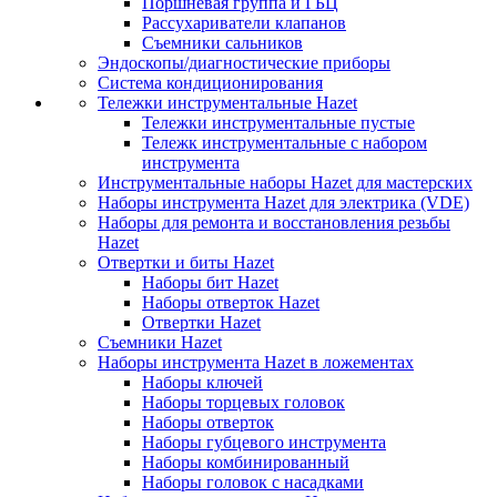
Поршневая группа и ГБЦ
Рассухариватели клапанов
Съемники сальников
Эндоскопы/диагностические приборы
Система кондиционирования
Тележки инструментальные Hazet
Тележки инструментальные пустые
Тележк инструментальные с набором
инструмента
Инструментальные наборы Hazet для мастерских
Наборы инструмента Hazet для электрика (VDE)
Наборы для ремонта и восстановления резьбы
Hazet
Отвертки и биты Hazet
Наборы бит Hazet
Наборы отверток Hazet
Отвертки Hazet
Съемники Hazet
Наборы инструмента Hazet в ложементах
Наборы ключей
Наборы торцевых головок
Наборы отверток
Наборы губцевого инструмента
Наборы комбинированный
Наборы головок с насадками