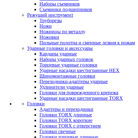
Наборы съемников
Съемники подшипников
Режущий инструмент
Труборезы
Ножи
Ножницы по металлу
Ножовки
Пильные полотна и сменные лезвия к ножам
Ударные головки и аксессуары
Карданы ударные
Наборы ударных головок
Торцевые ударные головки
Ударные насадки шестигранные HEX
Шиномонтажные головки
Переходники-адаптеры ударные
Удлинители ударные
Головки для поврежденного крепежа
Ударные насадки шестигранные TORX
Головки
Адаптеры и переходники
Головки TORX длинные
Головки TORX короткие
Головки TORX с отверстием
Головки свечные
Головки торцевые длинные