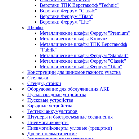
Верстаки ТПК Верстакофф "Technic"
Верстаки Феррум "Classic"
Верстаки Феррум "Titan"
Верстаки Феррум "Lite"
Шкафы
Металлические шкафы Феррум "Premium"
Металлические шкафы Kronvuz
Металлические шкафы ТПК Верстакофф
"Fabrik"
Металлические шкафы Феррум "Standart"
Металлические шкафы Феррум "Classic"
Металлические шкафы Феррум "Titan"
Конструкции для шиномонтажного участка
Стеллажи
Стенды, стойки
Оборудование для обслуживания АКБ
Пуско-зарядные устройства
Пусковые устройства
Зарядные устройства
Тестеры аккумуляторов
Штуцеры и быстросъемные соединения
Пневмогайковерты
Пневмогайковерты угловые (трещотки)
Дрели пневматические