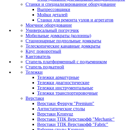
Станки и специализированное оборудование
Выпрессовщики
Мойки деталей
Станки для ремонта узлов и агрегатов
Моечное оборудование
Универсальный погрузчик
Мобильные домкраты (колонны)
Стационарные подпольные домкраты
Телескопические канавные домкраты
Круг поворотный
Кантователь
Стапель платформенный с подъемником
Стапель подкатной
Тележки
Тележки арматурные
Тележки диагностические
Тележки инструментальные
Тележки транспортировочные
Верстаки
Верстаки Феррум "Premium"
Антистатические столы
Верстаки Kronvuz
Верстаки ТПК Верстакофф "Mechanic"
Верстаки ТПК Верстакофф "Fabric"
Рабочие столы Kronvuz