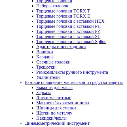
Торцевые головки
Наборы головок
Торцевые головки TORX T
Торцевые головки TORX Е
Торцевые головки с вставкой HEX
Торцевые головки с вставкой PH
Торцевые головки с вставкой PZ
Торцевые головки с вставкой SL
Торцевые головки с вставкой Spline
Адаптеры и переходники
Воротки
Карданы
Свечные головки
Трещотки
Ремкомплекты ручного инструмента
Удлинители
Базовое оснащение мастерской и средства защиты
Емкости для масла
Зеркала
Лотки магнитные
Магниты/захваты/пинцеты
Шприцы для смазки
Щетки по металлу
Накидки/чехлы
Динамометрический инструмент