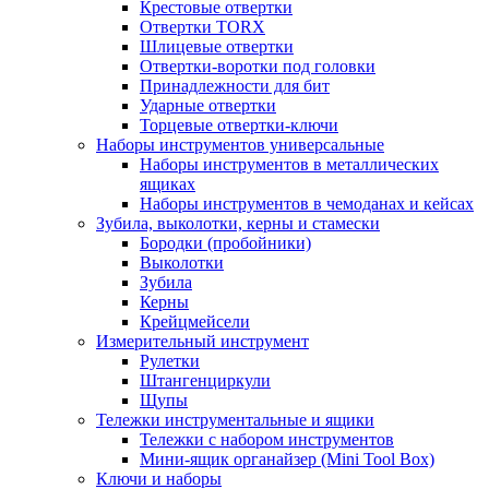
Крестовые отвертки
Отвертки TORX
Шлицевые отвертки
Отвертки-воротки под головки
Принадлежности для бит
Ударные отвертки
Торцевые отвертки-ключи
Наборы инструментов универсальные
Наборы инструментов в металлических
ящиках
Наборы инструментов в чемоданах и кейсах
Зубила, выколотки, керны и стамески
Бородки (пробойники)
Выколотки
Зубила
Керны
Крейцмейсели
Измерительный инструмент
Рулетки
Штангенциркули
Щупы
Тележки инструментальные и ящики
Тележки с набором инструментов
Мини-ящик органайзер (Mini Tool Box)
Ключи и наборы