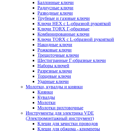
Баллонные ключи
Радиусные ключи
Разводные ключи
Трубные и газовые ключи
Ключи HEX с L-образной рукояткой
Ключи TORX Г-образные
Комбинированные ключи
Ключи TORX с L-образной рукояткой
Накидные ключи
Рожковые ключи
Трещоточные ключи
Шестигранные Г-образные ключи
Наборы ключей
Разрезные ключи
Торцевые ключи
Ударные ключи
Молотки, кувалды и киянки
Киянки
Кувалды
Молотки
Молотки рихтовочные
Инструменты для электрика VDE
(Электромонтажный инструмент)
Клещи для зачистки проводов
Клещи для обжима - кримперы