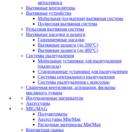
автосервиса
Вытяжные вентиляторы
Вытяжные устройства
Мобильная (подкатная) вытяжная система
Подвесная вытяжная система
Рельсовая вытяжная система
Вытяжные насадки и шланги
Газоприемные насадки
Вытяжные шланги (до 200°C)
Вытяжные шланги (до 400°C)
Системы пылеудаления
Мобильные установки для пылеудаления
(пылесосы)
Стационарные установки для пылеудаления
Системы центрального пылеудаления
Системы пылеудаления с консолью
Сварочная вентиляция, аспирация, фильтры
масляного тумана
Индукционные нагреватели
Аксессуары
MIG/MAG
Полуавтоматы
Аксессуары Mig/Mag
Расходные материалы Mig/Mag
Контактная сварка