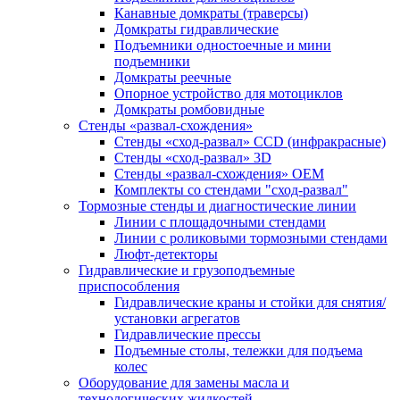
Канавные домкраты (траверсы)
Домкраты гидравлические
Подъемники одностоечные и мини
подъемники
Домкраты реечные
Опорное устройство для мотоциклов
Домкраты ромбовидные
Стенды «развал-схождения»
Стенды «сход-развал» CCD (инфракрасные)
Стенды «сход-развал» 3D
Стенды «развал-схождения» ОЕМ
Комплекты со стендами "сход-развал"
Тормозные стенды и диагностические линии
Линии с площадочными стендами
Линии с роликовыми тормозными стендами
Люфт-детекторы
Гидравлические и грузоподъемные
приспособления
Гидравлические краны и стойки для снятия/
установки агрегатов
Гидравлические прессы
Подъемные столы, тележки для подъема
колес
Оборудование для замены масла и
технологических жидкостей