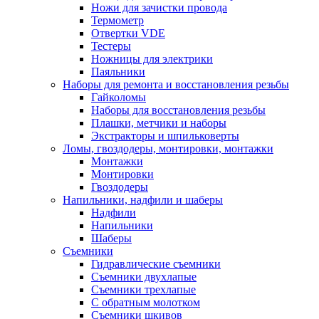
Ножи для зачистки провода
Термометр
Отвертки VDE
Тестеры
Ножницы для электрики
Паяльники
Наборы для ремонта и восстановления резьбы
Гайколомы
Наборы для восстановления резьбы
Плашки, метчики и наборы
Экстракторы и шпильковерты
Ломы, гвоздодеры, монтировки, монтажки
Монтажки
Монтировки
Гвоздодеры
Напильники, надфили и шаберы
Надфили
Напильники
Шаберы
Съемники
Гидравлические съемники
Съемники двухлапые
Съемники трехлапые
С обратным молотком
Съемники шкивов