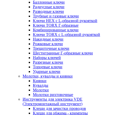
Баллонные ключи
Радиусные ключи
Разводные ключи
Трубные и газовые ключи
Ключи HEX с L-образной рукояткой
Ключи TORX Г-образные
Комбинированные ключи
Ключи TORX с L-образной рукояткой
Накидные ключи
Рожковые ключи
Трещоточные ключи
Шестигранные Г-образные ключи
Наборы ключей
Разрезные ключи
Торцевые ключи
Ударные ключи
Молотки, кувалды и киянки
Киянки
Кувалды
Молотки
Молотки рихтовочные
Инструменты для электрика VDE
(Электромонтажный инструмент)
Клещи для зачистки проводов
Клещи для обжима - кримперы