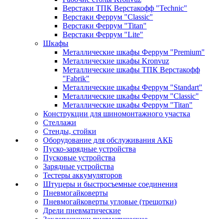
Верстаки ТПК Верстакофф "Technic"
Верстаки Феррум "Classic"
Верстаки Феррум "Titan"
Верстаки Феррум "Lite"
Шкафы
Металлические шкафы Феррум "Premium"
Металлические шкафы Kronvuz
Металлические шкафы ТПК Верстакофф
"Fabrik"
Металлические шкафы Феррум "Standart"
Металлические шкафы Феррум "Classic"
Металлические шкафы Феррум "Titan"
Конструкции для шиномонтажного участка
Стеллажи
Стенды, стойки
Оборудование для обслуживания АКБ
Пуско-зарядные устройства
Пусковые устройства
Зарядные устройства
Тестеры аккумуляторов
Штуцеры и быстросъемные соединения
Пневмогайковерты
Пневмогайковерты угловые (трещотки)
Дрели пневматические