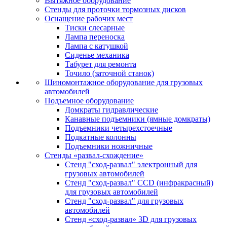
Вытяжное оборудование
Стенды для проточки тормозных дисков
Оснащение рабочих мест
Тиски слесарные
Лампа переноска
Лампа с катушкой
Сиденье механика
Табурет для ремонта
Точило (заточной станок)
Шиномонтажное оборудование для грузовых
автомобилей
Подъемное оборудование
Домкраты гидравлические
Канавные подъемники (ямные домкраты)
Подъемники четырехстоечные
Подкатные колонны
Подъемники ножничные
Стенды «развал-схождение»
Стенд "сход-развал" электронный для
грузовых автомобилей
Стенд "сход-развал" CCD (инфракрасный)
для грузовых автомобилей
Стенд "сход-развал" для грузовых
автомобилей
Стенд «сход-развал» 3D для грузовых