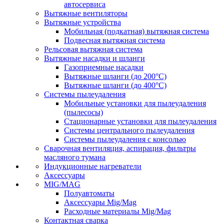
автосервиса
Вытяжные вентиляторы
Вытяжные устройства
Мобильная (подкатная) вытяжная система
Подвесная вытяжная система
Рельсовая вытяжная система
Вытяжные насадки и шланги
Газоприемные насадки
Вытяжные шланги (до 200°C)
Вытяжные шланги (до 400°C)
Системы пылеудаления
Мобильные установки для пылеудаления
(пылесосы)
Стационарные установки для пылеудаления
Системы центрального пылеудаления
Системы пылеудаления с консолью
Сварочная вентиляция, аспирация, фильтры
масляного тумана
Индукционные нагреватели
Аксессуары
MIG/MAG
Полуавтоматы
Аксессуары Mig/Mag
Расходные материалы Mig/Mag
Контактная сварка