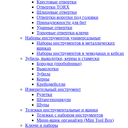
Крестовые отвертки
Отвертки TORX
Шлицевые отвертки
Отвертки-воротки под головки
Принадлежности для бит
Ударные отвертки
Торцевые отвертки-ключи
Наборы инструментов универсальные
Наборы инструментов в металлических
ящиках
Наборы инструментов в чемоданах и кейсах
Зубила, выколотки, керны и стамески
Бородки (пробойники)
Выколотки
Зубила
Керны
Крейцмейсели
Измерительный инструмент
Рулетки
Штангенциркули
Щупы
Тележки инструментальные и ящики
Тележки с набором инструментов
Мини-ящик органайзер (Mini Tool Box)
Ключи и наборы