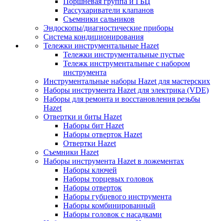
Поршневая группа и ГБЦ
Рассухариватели клапанов
Съемники сальников
Эндоскопы/диагностические приборы
Система кондиционирования
Тележки инструментальные Hazet
Тележки инструментальные пустые
Тележк инструментальные с набором
инструмента
Инструментальные наборы Hazet для мастерских
Наборы инструмента Hazet для электрика (VDE)
Наборы для ремонта и восстановления резьбы
Hazet
Отвертки и биты Hazet
Наборы бит Hazet
Наборы отверток Hazet
Отвертки Hazet
Съемники Hazet
Наборы инструмента Hazet в ложементах
Наборы ключей
Наборы торцевых головок
Наборы отверток
Наборы губцевого инструмента
Наборы комбинированный
Наборы головок с насадками