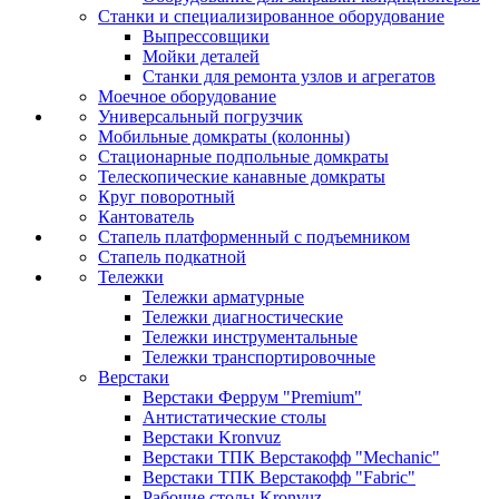
Станки и специализированное оборудование
Выпрессовщики
Мойки деталей
Станки для ремонта узлов и агрегатов
Моечное оборудование
Универсальный погрузчик
Мобильные домкраты (колонны)
Стационарные подпольные домкраты
Телескопические канавные домкраты
Круг поворотный
Кантователь
Стапель платформенный с подъемником
Стапель подкатной
Тележки
Тележки арматурные
Тележки диагностические
Тележки инструментальные
Тележки транспортировочные
Верстаки
Верстаки Феррум "Premium"
Антистатические столы
Верстаки Kronvuz
Верстаки ТПК Верстакофф "Mechanic"
Верстаки ТПК Верстакофф "Fabric"
Рабочие столы Kronvuz