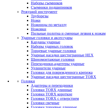
Наборы съемников
Съемники подшипников
Режущий инструмент
Труборезы
Ножи
Ножницы по металлу
Ножовки
Пильные полотна и сменные лезвия к ножам
Ударные головки и аксессуары
Карданы ударные
Наборы ударных головок
Торцевые ударные головки
Ударные насадки шестигранные HEX
Шиномонтажные головки
Переходники-адаптеры ударные
Удлинители ударные
Головки для поврежденного крепежа
Ударные насадки шестигранные TORX
Головки
Адаптеры и переходники
Головки TORX длинные
Головки TORX короткие
Головки TORX с отверстием
Головки свечные
Головки торцевые длинные