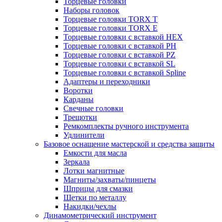
Торцевые головки
Наборы головок
Торцевые головки TORX T
Торцевые головки TORX Е
Торцевые головки с вставкой HEX
Торцевые головки с вставкой PH
Торцевые головки с вставкой PZ
Торцевые головки с вставкой SL
Торцевые головки с вставкой Spline
Адаптеры и переходники
Воротки
Карданы
Свечные головки
Трещотки
Ремкомплекты ручного инструмента
Удлинители
Базовое оснащение мастерской и средства защиты
Емкости для масла
Зеркала
Лотки магнитные
Магниты/захваты/пинцеты
Шприцы для смазки
Щетки по металлу
Накидки/чехлы
Динамометрический инструмент