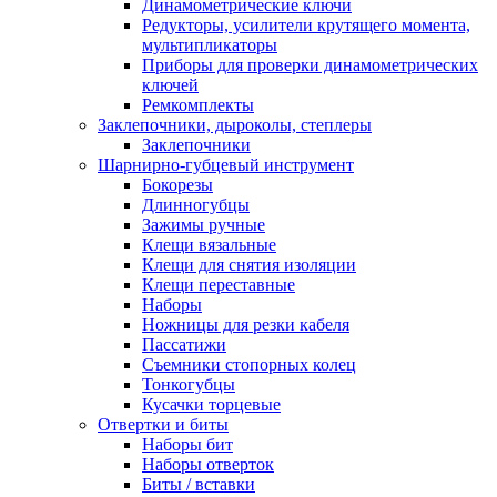
Динамометрические ключи
Редукторы, усилители крутящего момента,
мультипликаторы
Приборы для проверки динамометрических
ключей
Ремкомплекты
Заклепочники, дыроколы, степлеры
Заклепочники
Шарнирно-губцевый инструмент
Бокорезы
Длинногубцы
Зажимы ручные
Клещи вязальные
Клещи для снятия изоляции
Клещи переставные
Наборы
Ножницы для резки кабеля
Пассатижи
Съемники стопорных колец
Тонкогубцы
Кусачки торцевые
Отвертки и биты
Наборы бит
Наборы отверток
Биты / вставки