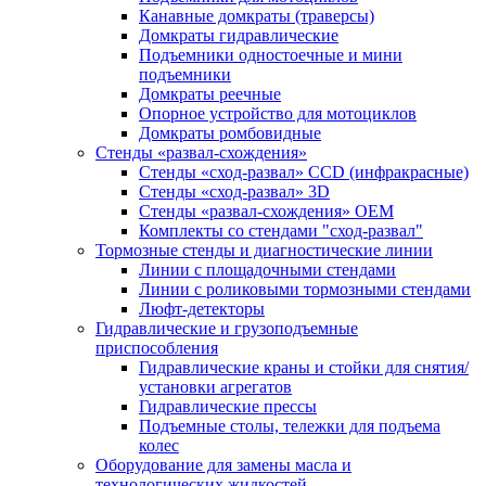
Канавные домкраты (траверсы)
Домкраты гидравлические
Подъемники одностоечные и мини
подъемники
Домкраты реечные
Опорное устройство для мотоциклов
Домкраты ромбовидные
Стенды «развал-схождения»
Стенды «сход-развал» CCD (инфракрасные)
Стенды «сход-развал» 3D
Стенды «развал-схождения» ОЕМ
Комплекты со стендами "сход-развал"
Тормозные стенды и диагностические линии
Линии с площадочными стендами
Линии с роликовыми тормозными стендами
Люфт-детекторы
Гидравлические и грузоподъемные
приспособления
Гидравлические краны и стойки для снятия/
установки агрегатов
Гидравлические прессы
Подъемные столы, тележки для подъема
колес
Оборудование для замены масла и
технологических жидкостей