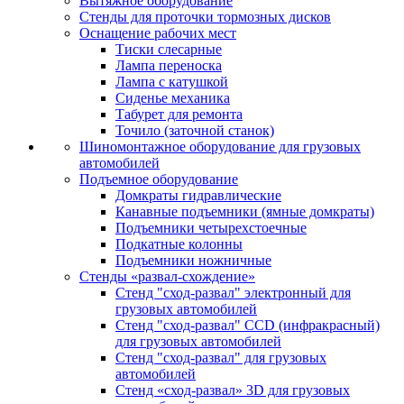
Вытяжное оборудование
Стенды для проточки тормозных дисков
Оснащение рабочих мест
Тиски слесарные
Лампа переноска
Лампа с катушкой
Сиденье механика
Табурет для ремонта
Точило (заточной станок)
Шиномонтажное оборудование для грузовых
автомобилей
Подъемное оборудование
Домкраты гидравлические
Канавные подъемники (ямные домкраты)
Подъемники четырехстоечные
Подкатные колонны
Подъемники ножничные
Стенды «развал-схождение»
Стенд "сход-развал" электронный для
грузовых автомобилей
Стенд "сход-развал" CCD (инфракрасный)
для грузовых автомобилей
Стенд "сход-развал" для грузовых
автомобилей
Стенд «сход-развал» 3D для грузовых