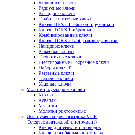
Баллонные ключи
Радиусные ключи
Разводные ключи
Трубные и газовые ключи
Ключи HEX с L-образной рукояткой
Ключи TORX Г-образные
Комбинированные ключи
Ключи TORX с L-образной рукояткой
Накидные ключи
Рожковые ключи
Трещоточные ключи
Шестигранные Г-образные ключи
Наборы ключей
Разрезные ключи
Торцевые ключи
Ударные ключи
Молотки, кувалды и киянки
Киянки
Кувалды
Молотки
Молотки рихтовочные
Инструменты для электрика VDE
(Электромонтажный инструмент)
Клещи для зачистки проводов
Клещи для обжима - кримперы