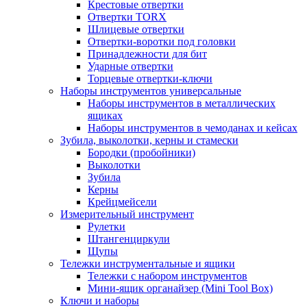
Крестовые отвертки
Отвертки TORX
Шлицевые отвертки
Отвертки-воротки под головки
Принадлежности для бит
Ударные отвертки
Торцевые отвертки-ключи
Наборы инструментов универсальные
Наборы инструментов в металлических
ящиках
Наборы инструментов в чемоданах и кейсах
Зубила, выколотки, керны и стамески
Бородки (пробойники)
Выколотки
Зубила
Керны
Крейцмейсели
Измерительный инструмент
Рулетки
Штангенциркули
Щупы
Тележки инструментальные и ящики
Тележки с набором инструментов
Мини-ящик органайзер (Mini Tool Box)
Ключи и наборы