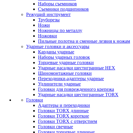
Наборы съемников
Съемники подшипников
Режущий инструмент
Труборезы
Ножи
Ножницы по металлу
Ножовки
Пильные полотна и сменные лезвия к ножам
Ударные головки и аксессуары
Карданы ударные
Наборы ударных головок
Торцевые ударные головки
Ударные насадки шестигранные HEX
Шиномонтажные головки
Переходники-адаптеры ударные
Удлинители ударные
Головки для поврежденного крепежа
Ударные насадки шестигранные TORX
Головки
Адаптеры и переходники
Головки TORX длинные
Головки TORX короткие
Головки TORX с отверстием
Головки свечные
Головки торцевые длинные