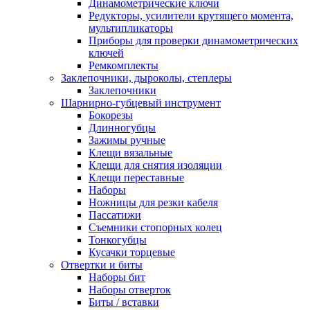
Динамометрические ключи
Редукторы, усилители крутящего момента,
мультипликаторы
Приборы для проверки динамометрических
ключей
Ремкомплекты
Заклепочники, дыроколы, степлеры
Заклепочники
Шарнирно-губцевый инструмент
Бокорезы
Длинногубцы
Зажимы ручные
Клещи вязальные
Клещи для снятия изоляции
Клещи переставные
Наборы
Ножницы для резки кабеля
Пассатижи
Съемники стопорных колец
Тонкогубцы
Кусачки торцевые
Отвертки и биты
Наборы бит
Наборы отверток
Биты / вставки