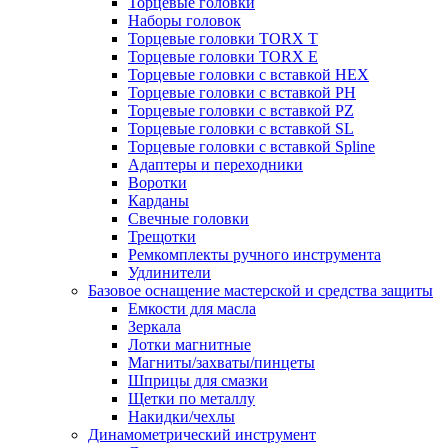
Торцевые головки
Наборы головок
Торцевые головки TORX T
Торцевые головки TORX Е
Торцевые головки с вставкой HEX
Торцевые головки с вставкой PH
Торцевые головки с вставкой PZ
Торцевые головки с вставкой SL
Торцевые головки с вставкой Spline
Адаптеры и переходники
Воротки
Карданы
Свечные головки
Трещотки
Ремкомплекты ручного инструмента
Удлинители
Базовое оснащение мастерской и средства защиты
Емкости для масла
Зеркала
Лотки магнитные
Магниты/захваты/пинцеты
Шприцы для смазки
Щетки по металлу
Накидки/чехлы
Динамометрический инструмент