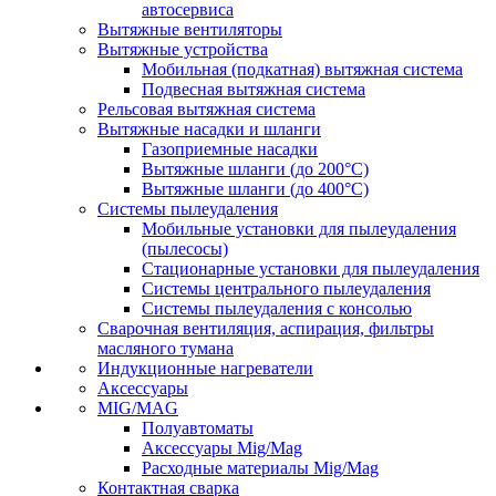
автосервиса
Вытяжные вентиляторы
Вытяжные устройства
Мобильная (подкатная) вытяжная система
Подвесная вытяжная система
Рельсовая вытяжная система
Вытяжные насадки и шланги
Газоприемные насадки
Вытяжные шланги (до 200°C)
Вытяжные шланги (до 400°C)
Системы пылеудаления
Мобильные установки для пылеудаления
(пылесосы)
Стационарные установки для пылеудаления
Системы центрального пылеудаления
Системы пылеудаления с консолью
Сварочная вентиляция, аспирация, фильтры
масляного тумана
Индукционные нагреватели
Аксессуары
MIG/MAG
Полуавтоматы
Аксессуары Mig/Mag
Расходные материалы Mig/Mag
Контактная сварка