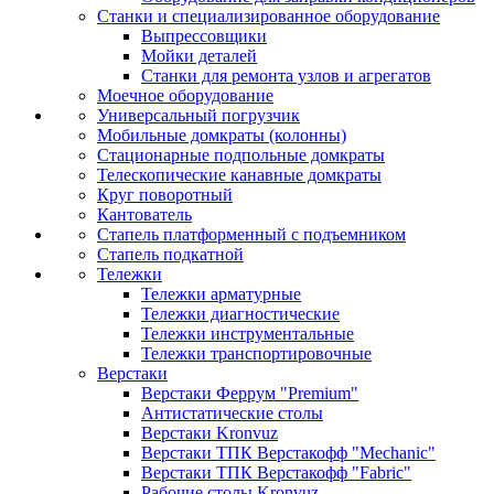
Станки и специализированное оборудование
Выпрессовщики
Мойки деталей
Станки для ремонта узлов и агрегатов
Моечное оборудование
Универсальный погрузчик
Мобильные домкраты (колонны)
Стационарные подпольные домкраты
Телескопические канавные домкраты
Круг поворотный
Кантователь
Стапель платформенный с подъемником
Стапель подкатной
Тележки
Тележки арматурные
Тележки диагностические
Тележки инструментальные
Тележки транспортировочные
Верстаки
Верстаки Феррум "Premium"
Антистатические столы
Верстаки Kronvuz
Верстаки ТПК Верстакофф "Mechanic"
Верстаки ТПК Верстакофф "Fabric"
Рабочие столы Kronvuz