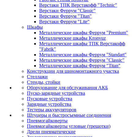
Верстаки ТПК Верстакофф "Technic"
Верстаки Феррум "Classic"
Верстаки Феррум "Titan"
Верстаки Феррум "Lite"
Шкафы
Металлические шкафы Феррум "Premium"
Металлические шкафы Kronvuz
Металлические шкафы ТПК Верстакофф
"Fabrik"
Металлические шкафы Феррум "Standart"
Металлические шкафы Феррум "Classic"
Металлические шкафы Феррум "Titan"
Конструкции для шиномонтажного участка
Стеллажи
Стенды, стойки
Оборудование для обслуживания АКБ
Пуско-зарядные устройства
Пусковые устройства
Зарядные устройства
Тестеры аккумуляторов
Штуцеры и быстросъемные соединения
Пневмогайковерты
Пневмогайковерты угловые (трещотки)
Дрели пневматические