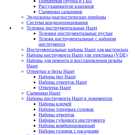
Поршневая группа и ГБЦ
Рассухариватели клапанов
Съемники сальников
Эндоскопы/диагностические приборы
Система кондиционирования
Тележки инструментальные Hazet
Тележки инструментальные пустые
Тележк инструментальные с набором
инструмента
Инструментальные наборы Hazet для мастерских
Наборы инструмента Hazet для электрика (VDE)
Наборы для ремонта и восстановления резьбы
Hazet
Отвертки и биты Hazet
Наборы бит Hazet
Наборы отверток Hazet
Отвертки Hazet
Съемники Hazet
Наборы инструмента Hazet в ложементах
Наборы ключей
Наборы торцевых головок
Наборы отверток
Наборы губцевого инструмента
Наборы комбинированный
Наборы головок с насадками