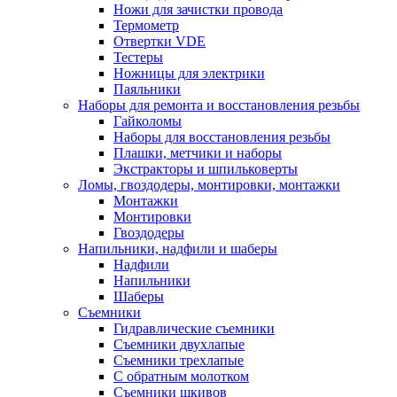
Ножи для зачистки провода
Термометр
Отвертки VDE
Тестеры
Ножницы для электрики
Паяльники
Наборы для ремонта и восстановления резьбы
Гайколомы
Наборы для восстановления резьбы
Плашки, метчики и наборы
Экстракторы и шпильковерты
Ломы, гвоздодеры, монтировки, монтажки
Монтажки
Монтировки
Гвоздодеры
Напильники, надфили и шаберы
Надфили
Напильники
Шаберы
Съемники
Гидравлические съемники
Съемники двухлапые
Съемники трехлапые
С обратным молотком
Съемники шкивов