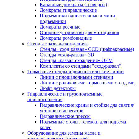
Канавные домкраты (траверсы)
Домкраты гидравлические
Подъемники одностоечные и мини
подъемники
Домкраты реечные
Опорное устройство для мотоциклов
Домкраты ромбовидные
Стенды «развал-схождения»
Стенды «сход-развал» CCD (инфракрасные)
Стенды «сход-развал» 3D
Стенды «развал-схождения» ОЕМ
Комплекты со стендами "сход-развал"
Тормозные стенды и диагностические линии
Линии с площадочными стендами
Линии с роликовыми тормозными стендами
Люфт-детекторы
Гидравлические и грузоподъемные
приспособления
Гидравлические краны и стойки для снятия/
установки агрегатов
Гидравлические прессы
Подъемные столы, тележки для подъема
колес
Оборудование для замены масла и
технологических жидкостей