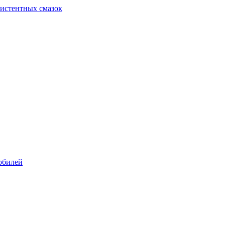
систентных смазок
обилей