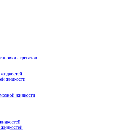
тановки агрегатов
 жидкостей
щей жидкости
рмозной жидкости
 жидкостей
 жидкостей