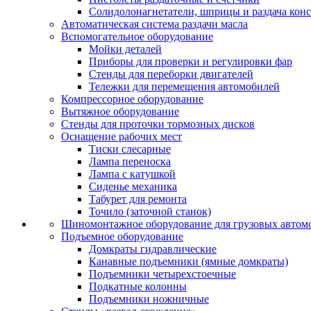
Солидолонагнетатели, шприцы и раздача кон
Автоматическая система раздачи масла
Вспомогательное оборудование
Мойки деталей
Приборы для проверки и регулировки фар
Стенды для переборки двигателей
Тележки для перемещения автомобилей
Компрессорное оборудование
Вытяжное оборудование
Стенды для проточки тормозных дисков
Оснащение рабочих мест
Тиски слесарные
Лампа переноска
Лампа с катушкой
Сиденье механика
Табурет для ремонта
Точило (заточной станок)
Шиномонтажное оборудование для грузовых автом
Подъемное оборудование
Домкраты гидравлические
Канавные подъемники (ямные домкраты)
Подъемники четырехстоечные
Подкатные колонны
Подъемники ножничные