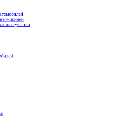
втомобилей
автомобилей
ажного участка
обилей
ки