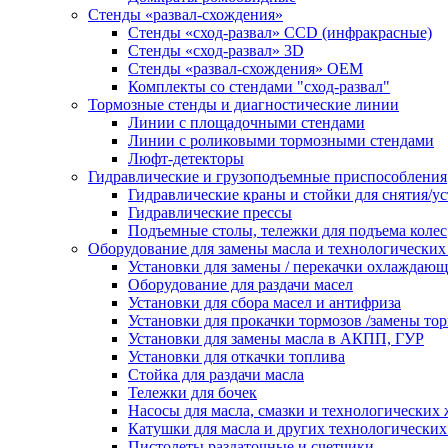
Стенды «развал-схождения»
Стенды «сход-развал» CCD (инфракрасные)
Стенды «сход-развал» 3D
Стенды «развал-схождения» ОЕМ
Комплекты со стендами "сход-развал"
Тормозные стенды и диагностические линии
Линии с площадочными стендами
Линии с роликовыми тормозными стендами
Люфт-детекторы
Гидравлические и грузоподъемные приспособления
Гидравлические краны и стойки для снятия/ус
Гидравлические прессы
Подъемные столы, тележки для подъема колес
Оборудование для замены масла и технологических
Установки для замены / перекачки охлаждаю
Оборудование для раздачи масел
Установки для сбора масел и антифриза
Установки для прокачки тормозов /замены то
Установки для замены масла в АКПП, ГУР
Установки для откачки топлива
Стойка для раздачи масла
Тележки для бочек
Насосы для масла, смазки и технологических
Катушки для масла и других технологических
Пистолеты раздаточные и счетчики