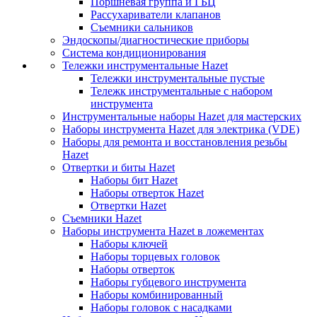
Поршневая группа и ГБЦ
Рассухариватели клапанов
Съемники сальников
Эндоскопы/диагностические приборы
Система кондиционирования
Тележки инструментальные Hazet
Тележки инструментальные пустые
Тележк инструментальные с набором
инструмента
Инструментальные наборы Hazet для мастерских
Наборы инструмента Hazet для электрика (VDE)
Наборы для ремонта и восстановления резьбы
Hazet
Отвертки и биты Hazet
Наборы бит Hazet
Наборы отверток Hazet
Отвертки Hazet
Съемники Hazet
Наборы инструмента Hazet в ложементах
Наборы ключей
Наборы торцевых головок
Наборы отверток
Наборы губцевого инструмента
Наборы комбинированный
Наборы головок с насадками