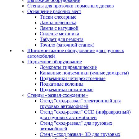
Вытяжное оборудование
Стенды для проточки тормозных дисков
Оснащение рабочих мест
Тиски слесарные
Лампа переноска
Лампа с катушкой
Сиденье механика
Табурет для ремонта
Точило (заточной станок)
Шиномонтажное оборудование для грузовых
автомобилей
Подъемное оборудование
Домкраты гидравлические
Канавные подъемники (ямные домкраты)
Подъемники четырехстоечные
Подкатные колонны
Подъемники ножничные
Стенды «развал-схождение»
Стенд "сход-развал" электронный для
грузовых автомобилей
Стенд "сход-развал" CCD (инфракрасный)
для грузовых автомобилей
Стенд "сход-развал" для грузовых
автомобилей
Стенд «сход-развал» 3D для грузовых