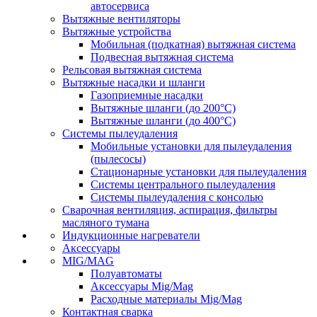
автосервиса
Вытяжные вентиляторы
Вытяжные устройства
Мобильная (подкатная) вытяжная система
Подвесная вытяжная система
Рельсовая вытяжная система
Вытяжные насадки и шланги
Газоприемные насадки
Вытяжные шланги (до 200°C)
Вытяжные шланги (до 400°C)
Системы пылеудаления
Мобильные установки для пылеудаления
(пылесосы)
Стационарные установки для пылеудаления
Системы центрального пылеудаления
Системы пылеудаления с консолью
Сварочная вентиляция, аспирация, фильтры
масляного тумана
Индукционные нагреватели
Аксессуары
MIG/MAG
Полуавтоматы
Аксессуары Mig/Mag
Расходные материалы Mig/Mag
Контактная сварка