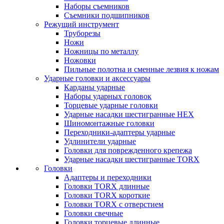
Наборы съемников
Съемники подшипников
Режущий инструмент
Труборезы
Ножи
Ножницы по металлу
Ножовки
Пильные полотна и сменные лезвия к ножам
Ударные головки и аксессуары
Карданы ударные
Наборы ударных головок
Торцевые ударные головки
Ударные насадки шестигранные HEX
Шиномонтажные головки
Переходники-адаптеры ударные
Удлинители ударные
Головки для поврежденного крепежа
Ударные насадки шестигранные TORX
Головки
Адаптеры и переходники
Головки TORX длинные
Головки TORX короткие
Головки TORX с отверстием
Головки свечные
Головки торцевые длинные