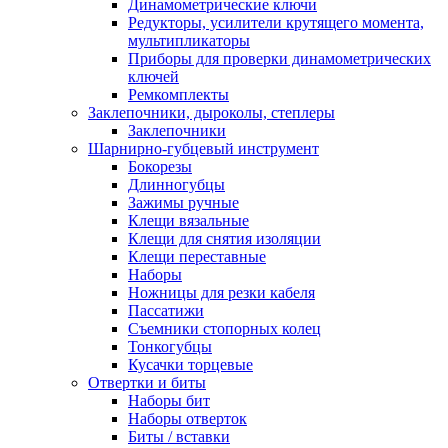
Динамометрические ключи
Редукторы, усилители крутящего момента,
мультипликаторы
Приборы для проверки динамометрических
ключей
Ремкомплекты
Заклепочники, дыроколы, степлеры
Заклепочники
Шарнирно-губцевый инструмент
Бокорезы
Длинногубцы
Зажимы ручные
Клещи вязальные
Клещи для снятия изоляции
Клещи переставные
Наборы
Ножницы для резки кабеля
Пассатижи
Съемники стопорных колец
Тонкогубцы
Кусачки торцевые
Отвертки и биты
Наборы бит
Наборы отверток
Биты / вставки