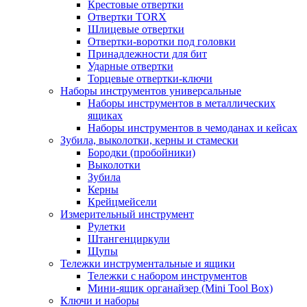
Крестовые отвертки
Отвертки TORX
Шлицевые отвертки
Отвертки-воротки под головки
Принадлежности для бит
Ударные отвертки
Торцевые отвертки-ключи
Наборы инструментов универсальные
Наборы инструментов в металлических
ящиках
Наборы инструментов в чемоданах и кейсах
Зубила, выколотки, керны и стамески
Бородки (пробойники)
Выколотки
Зубила
Керны
Крейцмейсели
Измерительный инструмент
Рулетки
Штангенциркули
Щупы
Тележки инструментальные и ящики
Тележки с набором инструментов
Мини-ящик органайзер (Mini Tool Box)
Ключи и наборы