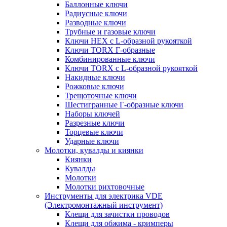
Баллонные ключи
Радиусные ключи
Разводные ключи
Трубные и газовые ключи
Ключи HEX с L-образной рукояткой
Ключи TORX Г-образные
Комбинированные ключи
Ключи TORX с L-образной рукояткой
Накидные ключи
Рожковые ключи
Трещоточные ключи
Шестигранные Г-образные ключи
Наборы ключей
Разрезные ключи
Торцевые ключи
Ударные ключи
Молотки, кувалды и киянки
Киянки
Кувалды
Молотки
Молотки рихтовочные
Инструменты для электрика VDE
(Электромонтажный инструмент)
Клещи для зачистки проводов
Клещи для обжима - кримперы