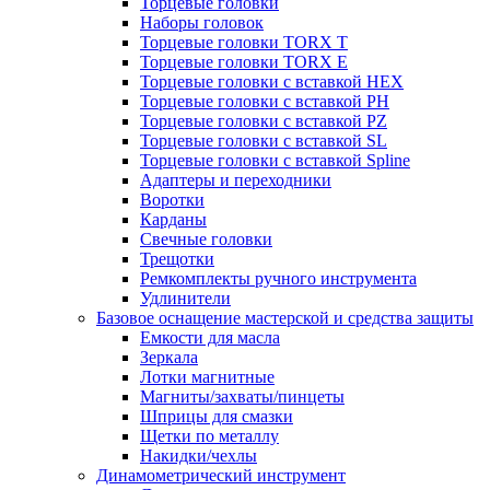
Торцевые головки
Наборы головок
Торцевые головки TORX T
Торцевые головки TORX Е
Торцевые головки с вставкой HEX
Торцевые головки с вставкой PH
Торцевые головки с вставкой PZ
Торцевые головки с вставкой SL
Торцевые головки с вставкой Spline
Адаптеры и переходники
Воротки
Карданы
Свечные головки
Трещотки
Ремкомплекты ручного инструмента
Удлинители
Базовое оснащение мастерской и средства защиты
Емкости для масла
Зеркала
Лотки магнитные
Магниты/захваты/пинцеты
Шприцы для смазки
Щетки по металлу
Накидки/чехлы
Динамометрический инструмент