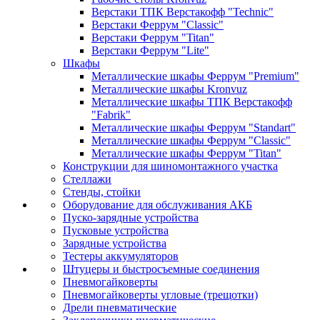
Верстаки ТПК Верстакофф "Technic"
Верстаки Феррум "Classic"
Верстаки Феррум "Titan"
Верстаки Феррум "Lite"
Шкафы
Металлические шкафы Феррум "Premium"
Металлические шкафы Kronvuz
Металлические шкафы ТПК Верстакофф
"Fabrik"
Металлические шкафы Феррум "Standart"
Металлические шкафы Феррум "Classic"
Металлические шкафы Феррум "Titan"
Конструкции для шиномонтажного участка
Стеллажи
Стенды, стойки
Оборудование для обслуживания АКБ
Пуско-зарядные устройства
Пусковые устройства
Зарядные устройства
Тестеры аккумуляторов
Штуцеры и быстросъемные соединения
Пневмогайковерты
Пневмогайковерты угловые (трещотки)
Дрели пневматические