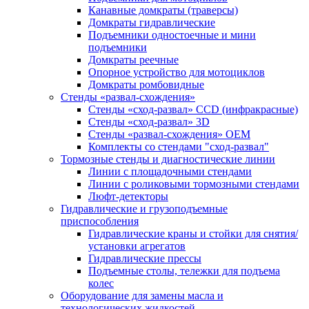
Канавные домкраты (траверсы)
Домкраты гидравлические
Подъемники одностоечные и мини
подъемники
Домкраты реечные
Опорное устройство для мотоциклов
Домкраты ромбовидные
Стенды «развал-схождения»
Стенды «сход-развал» CCD (инфракрасные)
Стенды «сход-развал» 3D
Стенды «развал-схождения» ОЕМ
Комплекты со стендами "сход-развал"
Тормозные стенды и диагностические линии
Линии с площадочными стендами
Линии с роликовыми тормозными стендами
Люфт-детекторы
Гидравлические и грузоподъемные
приспособления
Гидравлические краны и стойки для снятия/
установки агрегатов
Гидравлические прессы
Подъемные столы, тележки для подъема
колес
Оборудование для замены масла и
технологических жидкостей