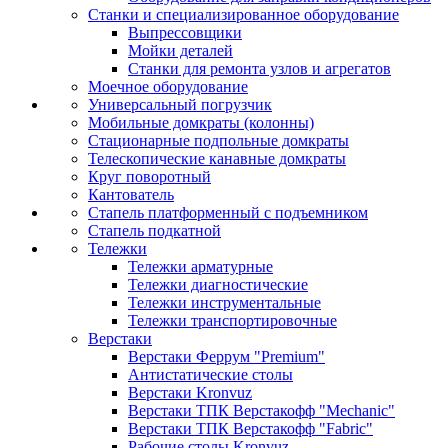
Станки и специализированное оборудование
Выпрессовщики
Мойки деталей
Станки для ремонта узлов и агрегатов
Моечное оборудование
Универсальный погрузчик
Мобильные домкраты (колонны)
Стационарные подпольные домкраты
Телескопические канавные домкраты
Круг поворотный
Кантователь
Стапель платформенный с подъемником
Стапель подкатной
Тележки
Тележки арматурные
Тележки диагностические
Тележки инструментальные
Тележки транспортировочные
Верстаки
Верстаки Феррум "Premium"
Антистатические столы
Верстаки Kronvuz
Верстаки ТПК Верстакофф "Mechanic"
Верстаки ТПК Верстакофф "Fabric"
Рабочие столы Kronvuz