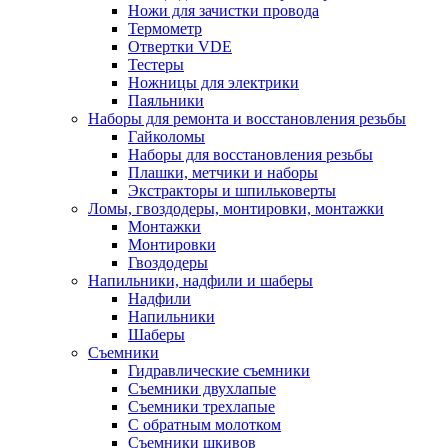
Ножи для зачистки провода
Термометр
Отвертки VDE
Тестеры
Ножницы для электрики
Паяльники
Наборы для ремонта и восстановления резьбы
Гайколомы
Наборы для восстановления резьбы
Плашки, метчики и наборы
Экстракторы и шпильковерты
Ломы, гвоздодеры, монтировки, монтажки
Монтажки
Монтировки
Гвоздодеры
Напильники, надфили и шаберы
Надфили
Напильники
Шаберы
Съемники
Гидравлические съемники
Съемники двухлапые
Съемники трехлапые
С обратным молотком
Съемники шкивов