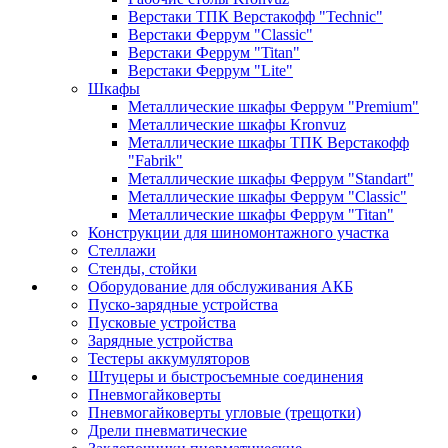
Верстаки ТПК Верстакофф "Technic"
Верстаки Феррум "Classic"
Верстаки Феррум "Titan"
Верстаки Феррум "Lite"
Шкафы
Металлические шкафы Феррум "Premium"
Металлические шкафы Kronvuz
Металлические шкафы ТПК Верстакофф
"Fabrik"
Металлические шкафы Феррум "Standart"
Металлические шкафы Феррум "Classic"
Металлические шкафы Феррум "Titan"
Конструкции для шиномонтажного участка
Стеллажи
Стенды, стойки
Оборудование для обслуживания АКБ
Пуско-зарядные устройства
Пусковые устройства
Зарядные устройства
Тестеры аккумуляторов
Штуцеры и быстросъемные соединения
Пневмогайковерты
Пневмогайковерты угловые (трещотки)
Дрели пневматические