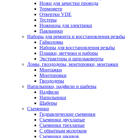
Ножи для зачистки провода
Термометр
Отвертки VDE
Тестеры
Ножницы для электрики
Паяльники
Наборы для ремонта и восстановления резьбы
Гайколомы
Наборы для восстановления резьбы
Плашки, метчики и наборы
Экстракторы и шпильковерты
Ломы, гвоздодеры, монтировки, монтажки
Монтажки
Монтировки
Гвоздодеры
Напильники, надфили и шаберы
Надфили
Напильники
Шаберы
Съемники
Гидравлические съемники
Съемники двухлапые
Съемники трехлапые
С обратным молотком
Съемники шкивов