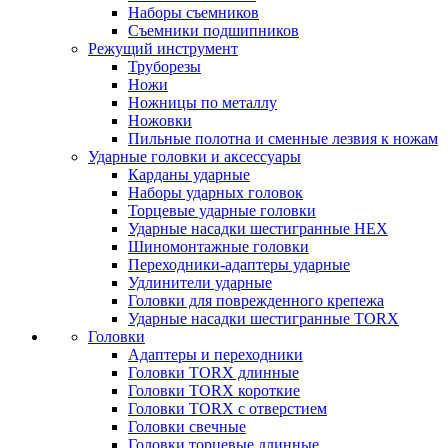
Наборы съемников
Съемники подшипников
Режущий инструмент
Труборезы
Ножи
Ножницы по металлу
Ножовки
Пильные полотна и сменные лезвия к ножам
Ударные головки и аксессуары
Карданы ударные
Наборы ударных головок
Торцевые ударные головки
Ударные насадки шестигранные HEX
Шиномонтажные головки
Переходники-адаптеры ударные
Удлинители ударные
Головки для поврежденного крепежа
Ударные насадки шестигранные TORX
Головки
Адаптеры и переходники
Головки TORX длинные
Головки TORX короткие
Головки TORX с отверстием
Головки свечные
Головки торцевые длинные