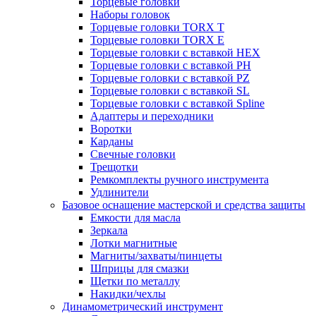
Торцевые головки
Наборы головок
Торцевые головки TORX T
Торцевые головки TORX Е
Торцевые головки с вставкой HEX
Торцевые головки с вставкой PH
Торцевые головки с вставкой PZ
Торцевые головки с вставкой SL
Торцевые головки с вставкой Spline
Адаптеры и переходники
Воротки
Карданы
Свечные головки
Трещотки
Ремкомплекты ручного инструмента
Удлинители
Базовое оснащение мастерской и средства защиты
Емкости для масла
Зеркала
Лотки магнитные
Магниты/захваты/пинцеты
Шприцы для смазки
Щетки по металлу
Накидки/чехлы
Динамометрический инструмент