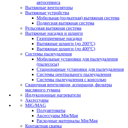
автосервиса
Вытяжные вентиляторы
Вытяжные устройства
Мобильная (подкатная) вытяжная система
Подвесная вытяжная система
Рельсовая вытяжная система
Вытяжные насадки и шланги
Газоприемные насадки
Вытяжные шланги (до 200°C)
Вытяжные шланги (до 400°C)
Системы пылеудаления
Мобильные установки для пылеудаления
(пылесосы)
Стационарные установки для пылеудаления
Системы центрального пылеудаления
Системы пылеудаления с консолью
Сварочная вентиляция, аспирация, фильтры
масляного тумана
Индукционные нагреватели
Аксессуары
MIG/MAG
Полуавтоматы
Аксессуары Mig/Mag
Расходные материалы Mig/Mag
Контактная сварка