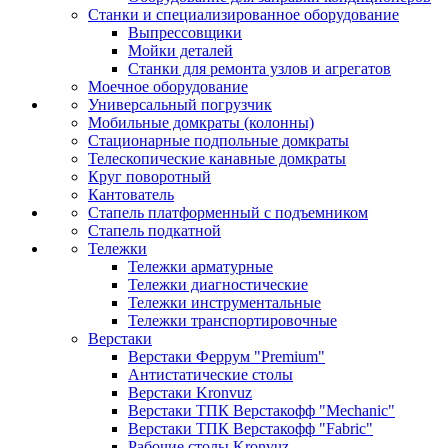
Станки и специализированное оборудование
Выпрессовщики
Мойки деталей
Станки для ремонта узлов и агрегатов
Моечное оборудование
Универсальный погрузчик
Мобильные домкраты (колонны)
Стационарные подпольные домкраты
Телескопические канавные домкраты
Круг поворотный
Кантователь
Стапель платформенный с подъемником
Стапель подкатной
Тележки
Тележки арматурные
Тележки диагностические
Тележки инструментальные
Тележки транспортировочные
Верстаки
Верстаки Феррум "Premium"
Антистатические столы
Верстаки Kronvuz
Верстаки ТПК Верстакофф "Mechanic"
Верстаки ТПК Верстакофф "Fabric"
Рабочие столы Kronvuz