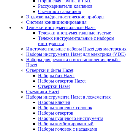
Поршневая группа и ГБЦ
Рассухариватели клапанов
Съемники сальников
Эндоскопы/диагностические приборы
Система кондиционирования
Тележки инструментальные Hazet
Тележки инструментальные пустые
Тележк инструментальные с набором
инструмента
Инструментальные наборы Hazet для мастерских
Наборы инструмента Hazet для электрика (VDE)
Наборы для ремонта и восстановления резьбы
Hazet
Отвертки и биты Hazet
Наборы бит Hazet
Наборы отверток Hazet
Отвертки Hazet
Съемники Hazet
Наборы инструмента Hazet в ложементах
Наборы ключей
Наборы торцевых головок
Наборы отверток
Наборы губцевого инструмента
Наборы комбинированный
Наборы головок с насадками