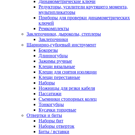
Динамометрические ключи
Редукторы, усилители крутящего момента,
мультипликаторы
Приборы для проверки динамометрических
ключей
Ремкомплекты
Заклепочники, дыроколы, степлеры
Заклепочники
Шарнирно-губцевый инструмент
Бокорезы
Длинногубцы
Зажимы ручные
Клещи вязальные
Клещи для снятия изоляции
Клещи переставные
Наборы
Ножницы для резки кабеля
Пассатижи
Съемники стопорных колец
Тонкогубцы
Кусачки торцевые
Отвертки и биты
Наборы бит
Наборы отверток
Биты / вставки