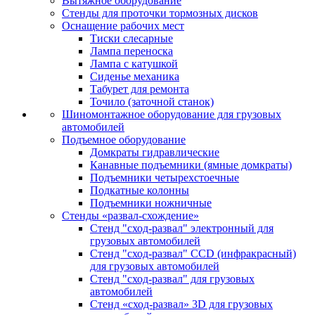
Вытяжное оборудование
Стенды для проточки тормозных дисков
Оснащение рабочих мест
Тиски слесарные
Лампа переноска
Лампа с катушкой
Сиденье механика
Табурет для ремонта
Точило (заточной станок)
Шиномонтажное оборудование для грузовых
автомобилей
Подъемное оборудование
Домкраты гидравлические
Канавные подъемники (ямные домкраты)
Подъемники четырехстоечные
Подкатные колонны
Подъемники ножничные
Стенды «развал-схождение»
Стенд "сход-развал" электронный для
грузовых автомобилей
Стенд "сход-развал" CCD (инфракрасный)
для грузовых автомобилей
Стенд "сход-развал" для грузовых
автомобилей
Стенд «сход-развал» 3D для грузовых