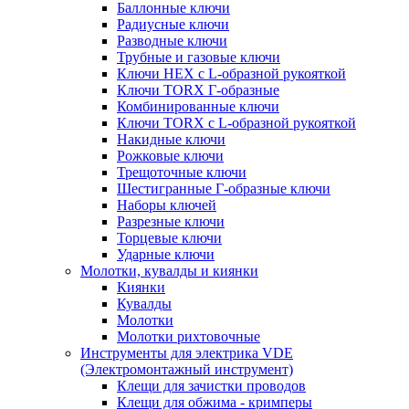
Баллонные ключи
Радиусные ключи
Разводные ключи
Трубные и газовые ключи
Ключи HEX с L-образной рукояткой
Ключи TORX Г-образные
Комбинированные ключи
Ключи TORX с L-образной рукояткой
Накидные ключи
Рожковые ключи
Трещоточные ключи
Шестигранные Г-образные ключи
Наборы ключей
Разрезные ключи
Торцевые ключи
Ударные ключи
Молотки, кувалды и киянки
Киянки
Кувалды
Молотки
Молотки рихтовочные
Инструменты для электрика VDE
(Электромонтажный инструмент)
Клещи для зачистки проводов
Клещи для обжима - кримперы