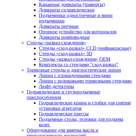
Канавные домкраты (траверсы)
Домкраты гидравлические
Подъемники одностоечные и мини
подъемники
Домкраты реечные
Опорное устройство для мотоциклов
Домкраты ромбовидные
Стенды «развал-схождения»
Стенды «сход-развал» CCD (инфракрасные)
Стенды «сход-развал» 3D
Стенды «развал-схождения» ОЕМ
Комплекты со стендами "сход-развал"
Тормозные стенды и диагностические линии
Линии с площадочными стендами
Линии с роликовыми тормозными стендами
Люфт-детекторы
Гидравлические и грузоподъемные
приспособления
Гидравлические краны и стойки для снятия/
установки агрегатов
Гидравлические прессы
Подъемные столы, тележки для подъема
колес
Оборудование для замены масла и
технологических жидкостей