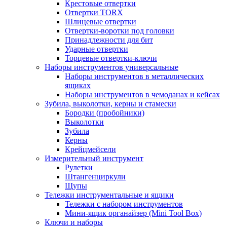
Крестовые отвертки
Отвертки TORX
Шлицевые отвертки
Отвертки-воротки под головки
Принадлежности для бит
Ударные отвертки
Торцевые отвертки-ключи
Наборы инструментов универсальные
Наборы инструментов в металлических
ящиках
Наборы инструментов в чемоданах и кейсах
Зубила, выколотки, керны и стамески
Бородки (пробойники)
Выколотки
Зубила
Керны
Крейцмейсели
Измерительный инструмент
Рулетки
Штангенциркули
Щупы
Тележки инструментальные и ящики
Тележки с набором инструментов
Мини-ящик органайзер (Mini Tool Box)
Ключи и наборы