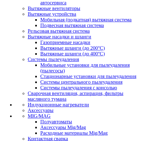
автосервиса
Вытяжные вентиляторы
Вытяжные устройства
Мобильная (подкатная) вытяжная система
Подвесная вытяжная система
Рельсовая вытяжная система
Вытяжные насадки и шланги
Газоприемные насадки
Вытяжные шланги (до 200°C)
Вытяжные шланги (до 400°C)
Системы пылеудаления
Мобильные установки для пылеудаления
(пылесосы)
Стационарные установки для пылеудаления
Системы центрального пылеудаления
Системы пылеудаления с консолью
Сварочная вентиляция, аспирация, фильтры
масляного тумана
Индукционные нагреватели
Аксессуары
MIG/MAG
Полуавтоматы
Аксессуары Mig/Mag
Расходные материалы Mig/Mag
Контактная сварка