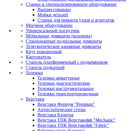
Станки и специализированное оборудование
Выпрессовщики
Мойки деталей
Станки для ремонта узлов и агрегатов
Моечное оборудование
Универсальный погрузчик
Мобильные домкраты (колонны)
Стационарные подпольные домкраты
Телескопические канавные домкраты
Круг поворотный
Кантователь
Стапель платформенный с подъемником
Стапель подкатной
Тележки
Тележки арматурные
Тележки диагностические
Тележки инструментальные
Тележки транспортировочные
Верстаки
Верстаки Феррум "Premium"
Антистатические столы
Верстаки Kronvuz
Верстаки ТПК Верстакофф "Mechanic"
Верстаки ТПК Верстакофф "Fabric"
Рабочие столы Kronvuz