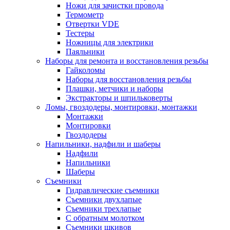
Ножи для зачистки провода
Термометр
Отвертки VDE
Тестеры
Ножницы для электрики
Паяльники
Наборы для ремонта и восстановления резьбы
Гайколомы
Наборы для восстановления резьбы
Плашки, метчики и наборы
Экстракторы и шпильковерты
Ломы, гвоздодеры, монтировки, монтажки
Монтажки
Монтировки
Гвоздодеры
Напильники, надфили и шаберы
Надфили
Напильники
Шаберы
Съемники
Гидравлические съемники
Съемники двухлапые
Съемники трехлапые
С обратным молотком
Съемники шкивов