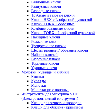
Баллонные ключи
Радиусные ключи
Разводные ключи
Трубные и газовые ключи
Ключи HEX с L-образной рукояткой
Ключи TORX Г-образные
Комбинированные ключи
Ключи TORX с L-образной рукояткой
Накидные ключи
Рожковые ключи
Трещоточные ключи
Шестигранные Г-образные ключи
Наборы ключей
Разрезные ключи
Торцевые ключи
Ударные ключи
Молотки, кувалды и киянки
Киянки
Кувалды
Молотки
Молотки рихтовочные
Инструменты для электрика VDE
(Электромонтажный инструмент)
Клещи для зачистки проводов
Клещи для обжима - кримперы