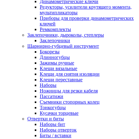
Динамометрические ключи
Редукторы, усилители крутящего момента,
мультипликаторы
Приборы для проверки динамометрических
ключей
Ремкомплекты
Заклепочники, дыроколы, степлеры
Заклепочники
Шарнирно-губцевый инструмент
Бокорезы
Длинногубцы
Зажимы ручные
Клещи вязальные
Клещи для снятия изоляции
Клещи переставные
Наборы
Ножницы для резки кабеля
Пассатижи
Съемники стопорных колец
Тонкогубцы
Кусачки торцевые
Отвертки и биты
Наборы бит
Наборы отверток
Биты / вставки