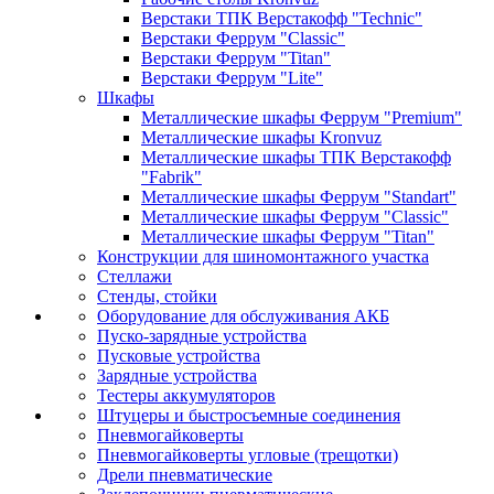
Верстаки ТПК Верстакофф "Technic"
Верстаки Феррум "Classic"
Верстаки Феррум "Titan"
Верстаки Феррум "Lite"
Шкафы
Металлические шкафы Феррум "Premium"
Металлические шкафы Kronvuz
Металлические шкафы ТПК Верстакофф
"Fabrik"
Металлические шкафы Феррум "Standart"
Металлические шкафы Феррум "Classic"
Металлические шкафы Феррум "Titan"
Конструкции для шиномонтажного участка
Стеллажи
Стенды, стойки
Оборудование для обслуживания АКБ
Пуско-зарядные устройства
Пусковые устройства
Зарядные устройства
Тестеры аккумуляторов
Штуцеры и быстросъемные соединения
Пневмогайковерты
Пневмогайковерты угловые (трещотки)
Дрели пневматические