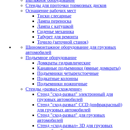
Вытяжное оборудование
Стенды для проточки тормозных дисков
Оснащение рабочих мест
Тиски слесарные
Лампа переноска
Лампа с катушкой
Сиденье механика
Табурет для ремонта
Точило (заточной станок)
Шиномонтажное оборудование для грузовых
автомобилей
Подъемное оборудование
Домкраты гидравлические
Канавные подъемники (ямные домкраты)
Подъемники четырехстоечные
Подкатные колонны
Подъемники ножничные
Стенды «развал-схождение»
Стенд "сход-развал" электронный для
грузовых автомобилей
Стенд "сход-развал" CCD (инфракрасный)
для грузовых автомобилей
Стенд "сход-развал" для грузовых
автомобилей
Стенд «сход-развал» 3D для грузовых