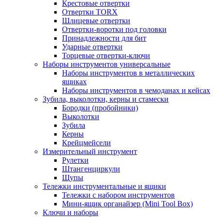
Крестовые отвертки
Отвертки TORX
Шлицевые отвертки
Отвертки-воротки под головки
Принадлежности для бит
Ударные отвертки
Торцевые отвертки-ключи
Наборы инструментов универсальные
Наборы инструментов в металлических
ящиках
Наборы инструментов в чемоданах и кейсах
Зубила, выколотки, керны и стамески
Бородки (пробойники)
Выколотки
Зубила
Керны
Крейцмейсели
Измерительный инструмент
Рулетки
Штангенциркули
Щупы
Тележки инструментальные и ящики
Тележки с набором инструментов
Мини-ящик органайзер (Mini Tool Box)
Ключи и наборы