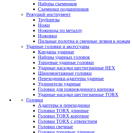
Наборы съемников
Съемники подшипников
Режущий инструмент
Труборезы
Ножи
Ножницы по металлу
Ножовки
Пильные полотна и сменные лезвия к ножам
Ударные головки и аксессуары
Карданы ударные
Наборы ударных головок
Торцевые ударные головки
Ударные насадки шестигранные HEX
Шиномонтажные головки
Переходники-адаптеры ударные
Удлинители ударные
Головки для поврежденного крепежа
Ударные насадки шестигранные TORX
Головки
Адаптеры и переходники
Головки TORX длинные
Головки TORX короткие
Головки TORX с отверстием
Головки свечные
Головки торцевые длинные