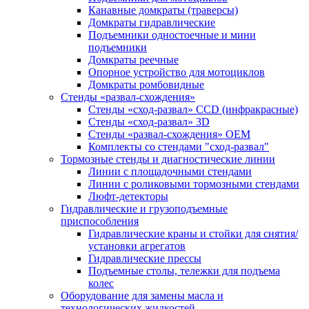
Канавные домкраты (траверсы)
Домкраты гидравлические
Подъемники одностоечные и мини
подъемники
Домкраты реечные
Опорное устройство для мотоциклов
Домкраты ромбовидные
Стенды «развал-схождения»
Стенды «сход-развал» CCD (инфракрасные)
Стенды «сход-развал» 3D
Стенды «развал-схождения» ОЕМ
Комплекты со стендами "сход-развал"
Тормозные стенды и диагностические линии
Линии с площадочными стендами
Линии с роликовыми тормозными стендами
Люфт-детекторы
Гидравлические и грузоподъемные
приспособления
Гидравлические краны и стойки для снятия/
установки агрегатов
Гидравлические прессы
Подъемные столы, тележки для подъема
колес
Оборудование для замены масла и
технологических жидкостей