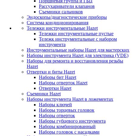
Поршневая группа и ГБЦ
Рассухариватели клапанов
Съемники сальников
Эндоскопы/диагностические приборы
Система кондиционирования
Тележки инструментальные Hazet
Тележки инструментальные пустые
Тележк инструментальные с набором
инструмента
Инструментальные наборы Hazet для мастерских
Наборы инструмента Hazet для электрика (VDE)
Наборы для ремонта и восстановления резьбы
Hazet
Отвертки и биты Hazet
Наборы бит Hazet
Наборы отверток Hazet
Отвертки Hazet
Съемники Hazet
Наборы инструмента Hazet в ложементах
Наборы ключей
Наборы торцевых головок
Наборы отверток
Наборы губцевого инструмента
Наборы комбинированный
Наборы головок с насадками