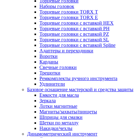
Торцевые головки
Наборы головок
Торцевые головки TORX T
Торцевые головки TORX Е
Торцевые головки с вставкой HEX
Торцевые головки с вставкой PH
Торцевые головки с вставкой PZ
Торцевые головки с вставкой SL
Торцевые головки с вставкой Spline
Адаптеры и переходники
Воротки
Карданы
Свечные головки
Трещотки
Ремкомплекты ручного инструмента
Удлинители
Базовое оснащение мастерской и средства защиты
Емкости для масла
Зеркала
Лотки магнитные
Магниты/захваты/пинцеты
Шприцы для смазки
Щетки по металлу
Накидки/чехлы
Динамометрический инструмент