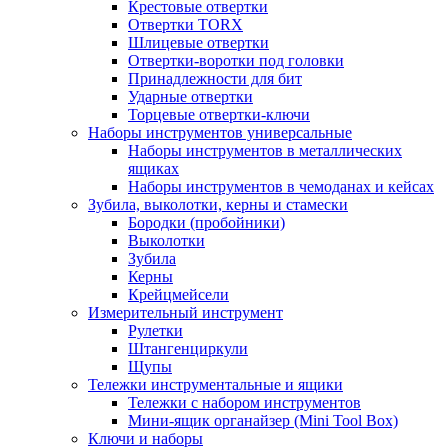
Крестовые отвертки
Отвертки TORX
Шлицевые отвертки
Отвертки-воротки под головки
Принадлежности для бит
Ударные отвертки
Торцевые отвертки-ключи
Наборы инструментов универсальные
Наборы инструментов в металлических
ящиках
Наборы инструментов в чемоданах и кейсах
Зубила, выколотки, керны и стамески
Бородки (пробойники)
Выколотки
Зубила
Керны
Крейцмейсели
Измерительный инструмент
Рулетки
Штангенциркули
Щупы
Тележки инструментальные и ящики
Тележки с набором инструментов
Мини-ящик органайзер (Mini Tool Box)
Ключи и наборы