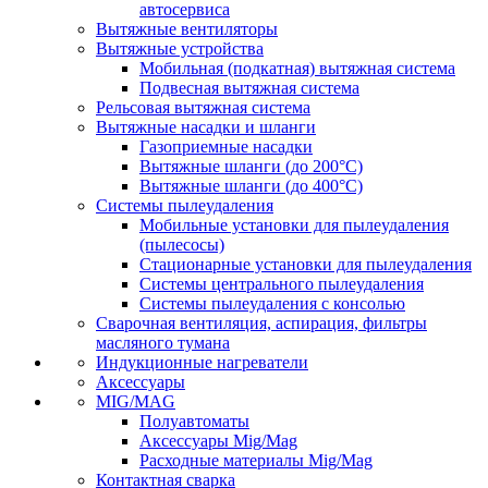
автосервиса
Вытяжные вентиляторы
Вытяжные устройства
Мобильная (подкатная) вытяжная система
Подвесная вытяжная система
Рельсовая вытяжная система
Вытяжные насадки и шланги
Газоприемные насадки
Вытяжные шланги (до 200°C)
Вытяжные шланги (до 400°C)
Системы пылеудаления
Мобильные установки для пылеудаления
(пылесосы)
Стационарные установки для пылеудаления
Системы центрального пылеудаления
Системы пылеудаления с консолью
Сварочная вентиляция, аспирация, фильтры
масляного тумана
Индукционные нагреватели
Аксессуары
MIG/MAG
Полуавтоматы
Аксессуары Mig/Mag
Расходные материалы Mig/Mag
Контактная сварка