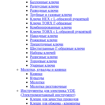
Баллонные ключи
Радиусные ключи
Разводные ключи
Трубные и газовые ключи
Ключи HEX с L-образной рукояткой
Ключи TORX Г-образные
Комбинированные ключи
Ключи TORX с L-образной рукояткой
Накидные ключи
Рожковые ключи
Трещоточные ключи
Шестигранные Г-образные ключи
Наборы ключей
Разрезные ключи
Торцевые ключи
Ударные ключи
Молотки, кувалды и киянки
Киянки
Кувалды
Молотки
Молотки рихтовочные
Инструменты для электрика VDE
(Электромонтажный инструмент)
Клещи для зачистки проводов
Клещи для обжима - кримперы