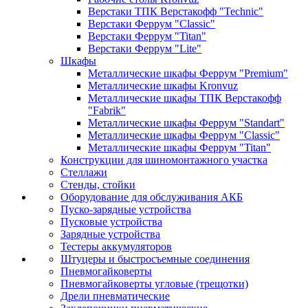
Верстаки ТПК Верстакофф "Technic"
Верстаки Феррум "Classic"
Верстаки Феррум "Titan"
Верстаки Феррум "Lite"
Шкафы
Металлические шкафы Феррум "Premium"
Металлические шкафы Kronvuz
Металлические шкафы ТПК Верстакофф
"Fabrik"
Металлические шкафы Феррум "Standart"
Металлические шкафы Феррум "Classic"
Металлические шкафы Феррум "Titan"
Конструкции для шиномонтажного участка
Стеллажи
Стенды, стойки
Оборудование для обслуживания АКБ
Пуско-зарядные устройства
Пусковые устройства
Зарядные устройства
Тестеры аккумуляторов
Штуцеры и быстросъемные соединения
Пневмогайковерты
Пневмогайковерты угловые (трещотки)
Дрели пневматические