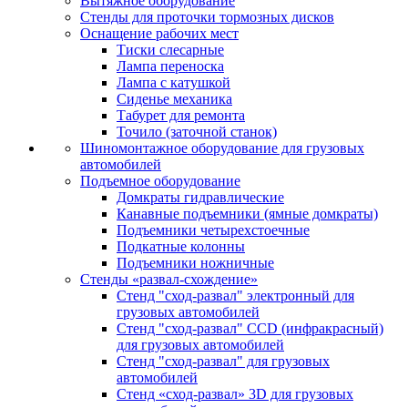
Вытяжное оборудование
Стенды для проточки тормозных дисков
Оснащение рабочих мест
Тиски слесарные
Лампа переноска
Лампа с катушкой
Сиденье механика
Табурет для ремонта
Точило (заточной станок)
Шиномонтажное оборудование для грузовых
автомобилей
Подъемное оборудование
Домкраты гидравлические
Канавные подъемники (ямные домкраты)
Подъемники четырехстоечные
Подкатные колонны
Подъемники ножничные
Стенды «развал-схождение»
Стенд "сход-развал" электронный для
грузовых автомобилей
Стенд "сход-развал" CCD (инфракрасный)
для грузовых автомобилей
Стенд "сход-развал" для грузовых
автомобилей
Стенд «сход-развал» 3D для грузовых