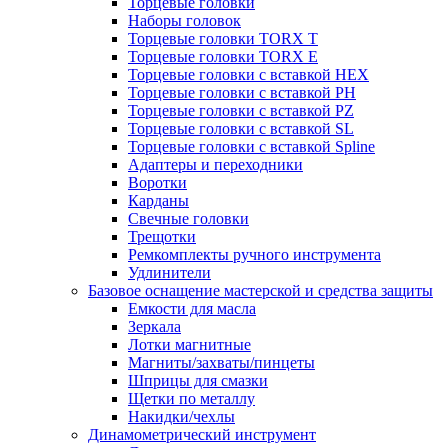
Торцевые головки
Наборы головок
Торцевые головки TORX T
Торцевые головки TORX Е
Торцевые головки с вставкой HEX
Торцевые головки с вставкой PH
Торцевые головки с вставкой PZ
Торцевые головки с вставкой SL
Торцевые головки с вставкой Spline
Адаптеры и переходники
Воротки
Карданы
Свечные головки
Трещотки
Ремкомплекты ручного инструмента
Удлинители
Базовое оснащение мастерской и средства защиты
Емкости для масла
Зеркала
Лотки магнитные
Магниты/захваты/пинцеты
Шприцы для смазки
Щетки по металлу
Накидки/чехлы
Динамометрический инструмент