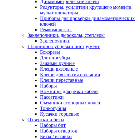
Динамометрические ключи
Редукторы, усилители крутящего момента,
мультипликаторы
Приборы для проверки динамометрических
ключей
Ремкомплекты
Заклепочники, дыроколы, степлеры
Заклепочники
Шарнирно-губцевый инструмент
Бокорезы
Длинногубцы
Зажимы ручные
Клещи вязальные
Клещи для снятия изоляции
Клещи переставные
Наборы
Ножницы для резки кабеля
Пассатижи
Съемники стопорных колец
Тонкогубцы
Кусачки торцевые
Отвертки и биты
Наборы бит
Наборы отверток
Биты / вставки