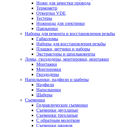
Ножи для зачистки провода
Термометр
Отвертки VDE
Тестеры
Ножницы для электрики
Паяльники
Наборы для ремонта и восстановления резьбы
Гайколомы
Наборы для восстановления резьбы
Плашки, метчики и наборы
Экстракторы и шпильковерты
Ломы, гвоздодеры, монтировки, монтажки
Монтажки
Монтировки
Гвоздодеры
Напильники, надфили и шаберы
Надфили
Напильники
Шаберы
Съемники
Гидравлические съемники
Съемники двухлапые
Съемники трехлапые
С обратным молотком
Съемники шкивов