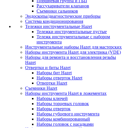
Поршневая группа и ГБЦ
Рассухариватели клапанов
Съемники сальников
Эндоскопы/диагностические приборы
Система кондиционирования
Тележки инструментальные Hazet
Тележки инструментальные пустые
Тележк инструментальные с набором
инструмента
Инструментальные наборы Hazet для мастерских
Наборы инструмента Hazet для электрика (VDE)
Наборы для ремонта и восстановления резьбы
Hazet
Отвертки и биты Hazet
Наборы бит Hazet
Наборы отверток Hazet
Отвертки Hazet
Съемники Hazet
Наборы инструмента Hazet в ложементах
Наборы ключей
Наборы торцевых головок
Наборы отверток
Наборы губцевого инструмента
Наборы комбинированный
Наборы головок с насадками