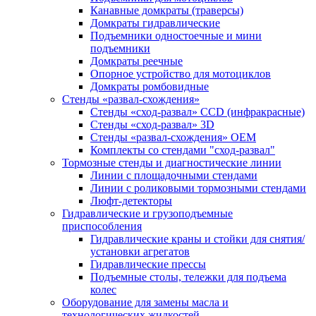
Канавные домкраты (траверсы)
Домкраты гидравлические
Подъемники одностоечные и мини
подъемники
Домкраты реечные
Опорное устройство для мотоциклов
Домкраты ромбовидные
Стенды «развал-схождения»
Стенды «сход-развал» CCD (инфракрасные)
Стенды «сход-развал» 3D
Стенды «развал-схождения» ОЕМ
Комплекты со стендами "сход-развал"
Тормозные стенды и диагностические линии
Линии с площадочными стендами
Линии с роликовыми тормозными стендами
Люфт-детекторы
Гидравлические и грузоподъемные
приспособления
Гидравлические краны и стойки для снятия/
установки агрегатов
Гидравлические прессы
Подъемные столы, тележки для подъема
колес
Оборудование для замены масла и
технологических жидкостей