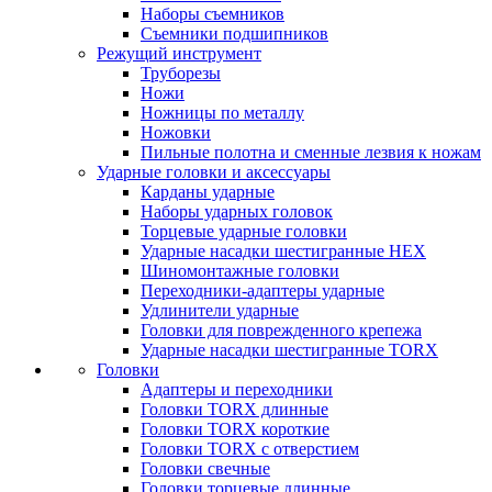
Наборы съемников
Съемники подшипников
Режущий инструмент
Труборезы
Ножи
Ножницы по металлу
Ножовки
Пильные полотна и сменные лезвия к ножам
Ударные головки и аксессуары
Карданы ударные
Наборы ударных головок
Торцевые ударные головки
Ударные насадки шестигранные HEX
Шиномонтажные головки
Переходники-адаптеры ударные
Удлинители ударные
Головки для поврежденного крепежа
Ударные насадки шестигранные TORX
Головки
Адаптеры и переходники
Головки TORX длинные
Головки TORX короткие
Головки TORX с отверстием
Головки свечные
Головки торцевые длинные