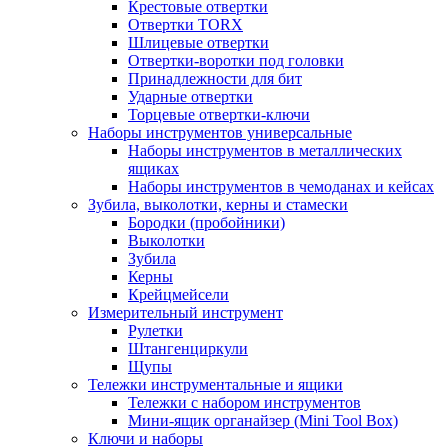
Крестовые отвертки
Отвертки TORX
Шлицевые отвертки
Отвертки-воротки под головки
Принадлежности для бит
Ударные отвертки
Торцевые отвертки-ключи
Наборы инструментов универсальные
Наборы инструментов в металлических
ящиках
Наборы инструментов в чемоданах и кейсах
Зубила, выколотки, керны и стамески
Бородки (пробойники)
Выколотки
Зубила
Керны
Крейцмейсели
Измерительный инструмент
Рулетки
Штангенциркули
Щупы
Тележки инструментальные и ящики
Тележки с набором инструментов
Мини-ящик органайзер (Mini Tool Box)
Ключи и наборы