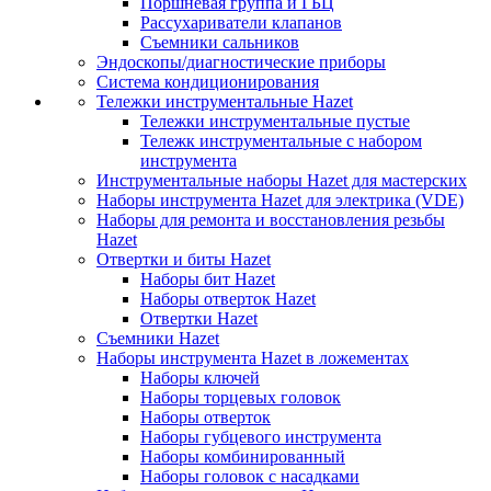
Поршневая группа и ГБЦ
Рассухариватели клапанов
Съемники сальников
Эндоскопы/диагностические приборы
Система кондиционирования
Тележки инструментальные Hazet
Тележки инструментальные пустые
Тележк инструментальные с набором
инструмента
Инструментальные наборы Hazet для мастерских
Наборы инструмента Hazet для электрика (VDE)
Наборы для ремонта и восстановления резьбы
Hazet
Отвертки и биты Hazet
Наборы бит Hazet
Наборы отверток Hazet
Отвертки Hazet
Съемники Hazet
Наборы инструмента Hazet в ложементах
Наборы ключей
Наборы торцевых головок
Наборы отверток
Наборы губцевого инструмента
Наборы комбинированный
Наборы головок с насадками