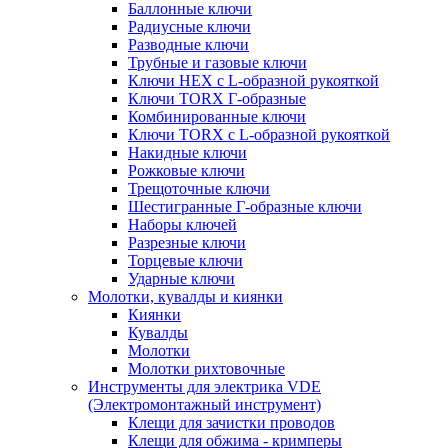
Баллонные ключи
Радиусные ключи
Разводные ключи
Трубные и газовые ключи
Ключи HEX с L-образной рукояткой
Ключи TORX Г-образные
Комбинированные ключи
Ключи TORX с L-образной рукояткой
Накидные ключи
Рожковые ключи
Трещоточные ключи
Шестигранные Г-образные ключи
Наборы ключей
Разрезные ключи
Торцевые ключи
Ударные ключи
Молотки, кувалды и киянки
Киянки
Кувалды
Молотки
Молотки рихтовочные
Инструменты для электрика VDE
(Электромонтажный инструмент)
Клещи для зачистки проводов
Клещи для обжима - кримперы