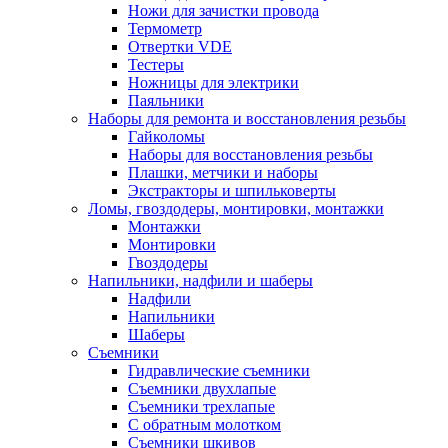
Ножи для зачистки провода
Термометр
Отвертки VDE
Тестеры
Ножницы для электрики
Паяльники
Наборы для ремонта и восстановления резьбы
Гайколомы
Наборы для восстановления резьбы
Плашки, метчики и наборы
Экстракторы и шпильковерты
Ломы, гвоздодеры, монтировки, монтажки
Монтажки
Монтировки
Гвоздодеры
Напильники, надфили и шаберы
Надфили
Напильники
Шаберы
Съемники
Гидравлические съемники
Съемники двухлапые
Съемники трехлапые
С обратным молотком
Съемники шкивов