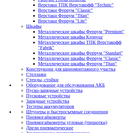
Верстаки ТПК Верстакофф "Technic"
Верстаки Феррум "Classic"
Верстаки Феррум "Titan"
Верстаки Феррум "Lite"
Шкафы
Металлические шкафы Феррум "Premium"
Металлические шкафы Kronvuz
Металлические шкафы ТПК Верстакофф
"Fabrik"
Металлические шкафы Феррум "Standart"
Металлические шкафы Феррум "Classic"
Металлические шкафы Феррум "Titan"
Конструкции для шиномонтажного участка
Стеллажи
Стенды, стойки
Оборудование для обслуживания АКБ
Пуско-зарядные устройства
Пусковые устройства
Зарядные устройства
Тестеры аккумуляторов
Штуцеры и быстросъемные соединения
Пневмогайковерты
Пневмогайковерты угловые (трещотки)
Дрели пневматические