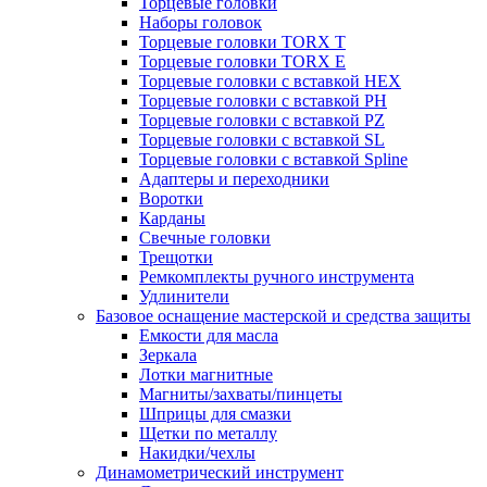
Торцевые головки
Наборы головок
Торцевые головки TORX T
Торцевые головки TORX Е
Торцевые головки с вставкой HEX
Торцевые головки с вставкой PH
Торцевые головки с вставкой PZ
Торцевые головки с вставкой SL
Торцевые головки с вставкой Spline
Адаптеры и переходники
Воротки
Карданы
Свечные головки
Трещотки
Ремкомплекты ручного инструмента
Удлинители
Базовое оснащение мастерской и средства защиты
Емкости для масла
Зеркала
Лотки магнитные
Магниты/захваты/пинцеты
Шприцы для смазки
Щетки по металлу
Накидки/чехлы
Динамометрический инструмент