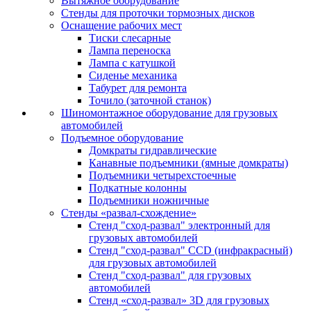
Вытяжное оборудование
Стенды для проточки тормозных дисков
Оснащение рабочих мест
Тиски слесарные
Лампа переноска
Лампа с катушкой
Сиденье механика
Табурет для ремонта
Точило (заточной станок)
Шиномонтажное оборудование для грузовых
автомобилей
Подъемное оборудование
Домкраты гидравлические
Канавные подъемники (ямные домкраты)
Подъемники четырехстоечные
Подкатные колонны
Подъемники ножничные
Стенды «развал-схождение»
Стенд "сход-развал" электронный для
грузовых автомобилей
Стенд "сход-развал" CCD (инфракрасный)
для грузовых автомобилей
Стенд "сход-развал" для грузовых
автомобилей
Стенд «сход-развал» 3D для грузовых