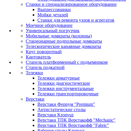
Станки и специализированное оборудование
Выпрессовщики
Мойки деталей
Станки для ремонта узлов и агрегатов
Моечное оборудование
Универсальный погрузчик
Мобильные домкраты (колонны)
Стационарные подпольные домкраты
Телескопические канавные домкраты
Круг поворотный
Кантователь
Стапель платформенный с подъемником
Стапель подкатной
Тележки
Тележки арматурные
Тележки диагностические
Тележки инструментальные
Тележки транспортировочные
Верстаки
Верстаки Феррум "Premium"
Антистатические столы
Верстаки Kronvuz
Верстаки ТПК Верстакофф "Mechanic"
Верстаки ТПК Верстакофф "Fabric"
Рабочие столы Kronvuz