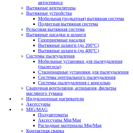
автосервиса
Вытяжные вентиляторы
Вытяжные устройства
Мобильная (подкатная) вытяжная система
Подвесная вытяжная система
Рельсовая вытяжная система
Вытяжные насадки и шланги
Газоприемные насадки
Вытяжные шланги (до 200°C)
Вытяжные шланги (до 400°C)
Системы пылеудаления
Мобильные установки для пылеудаления
(пылесосы)
Стационарные установки для пылеудаления
Системы центрального пылеудаления
Системы пылеудаления с консолью
Сварочная вентиляция, аспирация, фильтры
масляного тумана
Индукционные нагреватели
Аксессуары
MIG/MAG
Полуавтоматы
Аксессуары Mig/Mag
Расходные материалы Mig/Mag
Контактная сварка