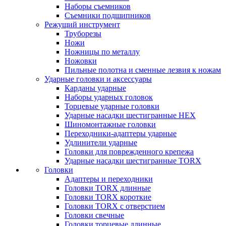
Наборы съемников
Съемники подшипников
Режущий инструмент
Труборезы
Ножи
Ножницы по металлу
Ножовки
Пильные полотна и сменные лезвия к ножам
Ударные головки и аксессуары
Карданы ударные
Наборы ударных головок
Торцевые ударные головки
Ударные насадки шестигранные HEX
Шиномонтажные головки
Переходники-адаптеры ударные
Удлинители ударные
Головки для поврежденного крепежа
Ударные насадки шестигранные TORX
Головки
Адаптеры и переходники
Головки TORX длинные
Головки TORX короткие
Головки TORX с отверстием
Головки свечные
Головки торцевые длинные