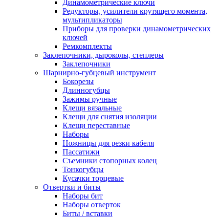
Динамометрические ключи
Редукторы, усилители крутящего момента,
мультипликаторы
Приборы для проверки динамометрических
ключей
Ремкомплекты
Заклепочники, дыроколы, степлеры
Заклепочники
Шарнирно-губцевый инструмент
Бокорезы
Длинногубцы
Зажимы ручные
Клещи вязальные
Клещи для снятия изоляции
Клещи переставные
Наборы
Ножницы для резки кабеля
Пассатижи
Съемники стопорных колец
Тонкогубцы
Кусачки торцевые
Отвертки и биты
Наборы бит
Наборы отверток
Биты / вставки