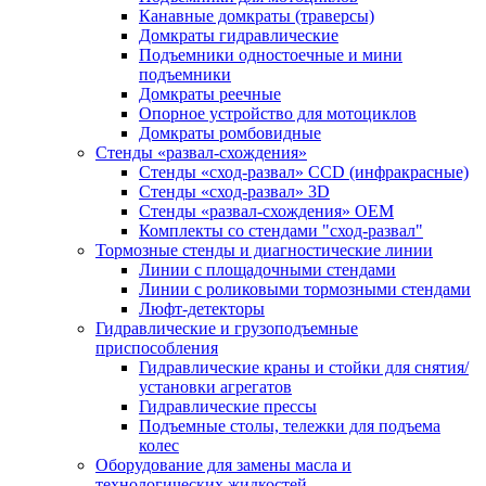
Канавные домкраты (траверсы)
Домкраты гидравлические
Подъемники одностоечные и мини
подъемники
Домкраты реечные
Опорное устройство для мотоциклов
Домкраты ромбовидные
Стенды «развал-схождения»
Стенды «сход-развал» CCD (инфракрасные)
Стенды «сход-развал» 3D
Стенды «развал-схождения» ОЕМ
Комплекты со стендами "сход-развал"
Тормозные стенды и диагностические линии
Линии с площадочными стендами
Линии с роликовыми тормозными стендами
Люфт-детекторы
Гидравлические и грузоподъемные
приспособления
Гидравлические краны и стойки для снятия/
установки агрегатов
Гидравлические прессы
Подъемные столы, тележки для подъема
колес
Оборудование для замены масла и
технологических жидкостей