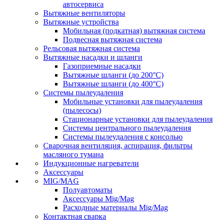
автосервиса
Вытяжные вентиляторы
Вытяжные устройства
Мобильная (подкатная) вытяжная система
Подвесная вытяжная система
Рельсовая вытяжная система
Вытяжные насадки и шланги
Газоприемные насадки
Вытяжные шланги (до 200°C)
Вытяжные шланги (до 400°C)
Системы пылеудаления
Мобильные установки для пылеудаления
(пылесосы)
Стационарные установки для пылеудаления
Системы центрального пылеудаления
Системы пылеудаления с консолью
Сварочная вентиляция, аспирация, фильтры
масляного тумана
Индукционные нагреватели
Аксессуары
MIG/MAG
Полуавтоматы
Аксессуары Mig/Mag
Расходные материалы Mig/Mag
Контактная сварка