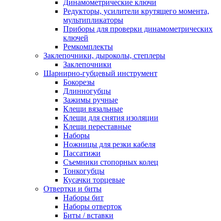
Динамометрические ключи
Редукторы, усилители крутящего момента,
мультипликаторы
Приборы для проверки динамометрических
ключей
Ремкомплекты
Заклепочники, дыроколы, степлеры
Заклепочники
Шарнирно-губцевый инструмент
Бокорезы
Длинногубцы
Зажимы ручные
Клещи вязальные
Клещи для снятия изоляции
Клещи переставные
Наборы
Ножницы для резки кабеля
Пассатижи
Съемники стопорных колец
Тонкогубцы
Кусачки торцевые
Отвертки и биты
Наборы бит
Наборы отверток
Биты / вставки