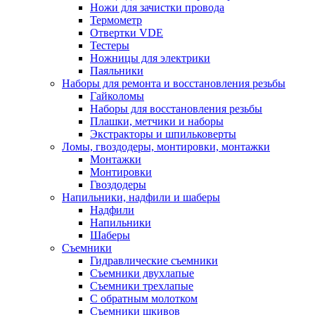
Ножи для зачистки провода
Термометр
Отвертки VDE
Тестеры
Ножницы для электрики
Паяльники
Наборы для ремонта и восстановления резьбы
Гайколомы
Наборы для восстановления резьбы
Плашки, метчики и наборы
Экстракторы и шпильковерты
Ломы, гвоздодеры, монтировки, монтажки
Монтажки
Монтировки
Гвоздодеры
Напильники, надфили и шаберы
Надфили
Напильники
Шаберы
Съемники
Гидравлические съемники
Съемники двухлапые
Съемники трехлапые
С обратным молотком
Съемники шкивов