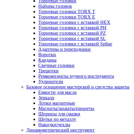
Торцевые головки
Наборы головок
Торцевые головки TORX T
Торцевые головки TORX Е
Торцевые головки с вставкой HEX
Торцевые головки с вставкой PH
Торцевые головки с вставкой PZ
Торцевые головки с вставкой SL
Торцевые головки с вставкой Spline
Адаптеры и переходники
Воротки
Карданы
Свечные головки
Трещотки
Ремкомплекты ручного инструмента
Удлинители
Базовое оснащение мастерской и средства защиты
Емкости для масла
Зеркала
Лотки магнитные
Магниты/захваты/пинцеты
Шприцы для смазки
Щетки по металлу
Накидки/чехлы
Динамометрический инструмент