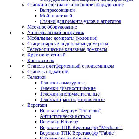
Станки и специализированное оборудование
Выпрессовщики
Мойки деталей
Станки для ремонта узлов и агрегатов
Моечное оборудование
Универсальный погрузчик
Мобильные домкраты (колонны)
Стационарные подпольные домкраты
Телескопические канавные домкраты
Круг поворотный
Кантователь
Стапель платформенный с подъемником
Стапель подкатной
Тележки
Тележки арматурные
Тележки диагностические
Тележки инструментальные
Тележки транспортировочные
Верстаки
Верстаки Феррум "Premium"
Антистатические столы
Верстаки Kronvuz
Верстаки ТПК Верстакофф "Mechanic"
Верстаки ТПК Верстакофф "Fabric"
Рабочие столы Kronvuz