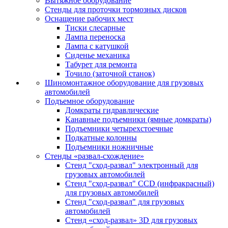
Вытяжное оборудование
Стенды для проточки тормозных дисков
Оснащение рабочих мест
Тиски слесарные
Лампа переноска
Лампа с катушкой
Сиденье механика
Табурет для ремонта
Точило (заточной станок)
Шиномонтажное оборудование для грузовых
автомобилей
Подъемное оборудование
Домкраты гидравлические
Канавные подъемники (ямные домкраты)
Подъемники четырехстоечные
Подкатные колонны
Подъемники ножничные
Стенды «развал-схождение»
Стенд "сход-развал" электронный для
грузовых автомобилей
Стенд "сход-развал" CCD (инфракрасный)
для грузовых автомобилей
Стенд "сход-развал" для грузовых
автомобилей
Стенд «сход-развал» 3D для грузовых