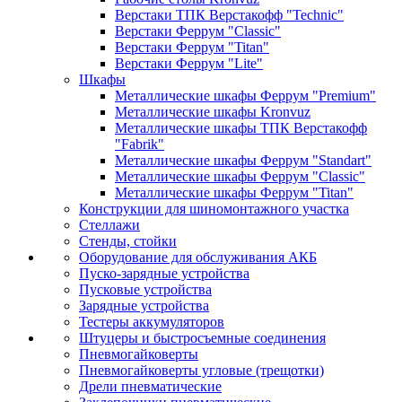
Верстаки ТПК Верстакофф "Technic"
Верстаки Феррум "Classic"
Верстаки Феррум "Titan"
Верстаки Феррум "Lite"
Шкафы
Металлические шкафы Феррум "Premium"
Металлические шкафы Kronvuz
Металлические шкафы ТПК Верстакофф
"Fabrik"
Металлические шкафы Феррум "Standart"
Металлические шкафы Феррум "Classic"
Металлические шкафы Феррум "Titan"
Конструкции для шиномонтажного участка
Стеллажи
Стенды, стойки
Оборудование для обслуживания АКБ
Пуско-зарядные устройства
Пусковые устройства
Зарядные устройства
Тестеры аккумуляторов
Штуцеры и быстросъемные соединения
Пневмогайковерты
Пневмогайковерты угловые (трещотки)
Дрели пневматические