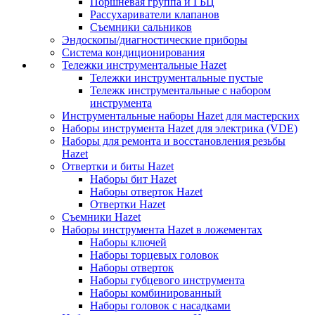
Поршневая группа и ГБЦ
Рассухариватели клапанов
Съемники сальников
Эндоскопы/диагностические приборы
Система кондиционирования
Тележки инструментальные Hazet
Тележки инструментальные пустые
Тележк инструментальные с набором
инструмента
Инструментальные наборы Hazet для мастерских
Наборы инструмента Hazet для электрика (VDE)
Наборы для ремонта и восстановления резьбы
Hazet
Отвертки и биты Hazet
Наборы бит Hazet
Наборы отверток Hazet
Отвертки Hazet
Съемники Hazet
Наборы инструмента Hazet в ложементах
Наборы ключей
Наборы торцевых головок
Наборы отверток
Наборы губцевого инструмента
Наборы комбинированный
Наборы головок с насадками