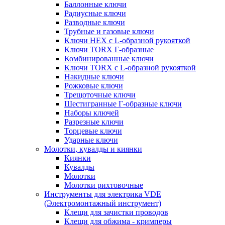
Баллонные ключи
Радиусные ключи
Разводные ключи
Трубные и газовые ключи
Ключи HEX с L-образной рукояткой
Ключи TORX Г-образные
Комбинированные ключи
Ключи TORX с L-образной рукояткой
Накидные ключи
Рожковые ключи
Трещоточные ключи
Шестигранные Г-образные ключи
Наборы ключей
Разрезные ключи
Торцевые ключи
Ударные ключи
Молотки, кувалды и киянки
Киянки
Кувалды
Молотки
Молотки рихтовочные
Инструменты для электрика VDE
(Электромонтажный инструмент)
Клещи для зачистки проводов
Клещи для обжима - кримперы