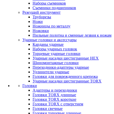
Наборы съемников
Съемники подшипников
Режущий инструмент
Труборезы
Ножи
Ножницы по металлу
Ножовки
Пильные полотна и сменные лезвия к ножам
Ударные головки и аксессуары
Карданы ударные
Наборы ударных головок
Торцевые ударные головки
Ударные насадки шестигранные HEX
Шиномонтажные головки
Переходники-адаптеры ударные
Удлинители ударные
Головки для поврежденного крепежа
Ударные насадки шестигранные TORX
Головки
Адаптеры и переходники
Головки TORX длинные
Головки TORX короткие
Головки TORX с отверстием
Головки свечные
Головки торцевые длинные