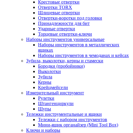
Крестовые отвертки
Отвертки TORX
Шлицевые отвертки
Отвертки-воротки под головки
Принадлежности для бит
Ударные отвертки
Торцевые отвертки-ключи
Наборы инструментов универсальные
Наборы инструментов в металлических
ящиках
Наборы инструментов в чемоданах и кейсах
Зубила, выколотки, керны и стамески
Бородки (пробойники)
Выколотки
Зубила
Керны
Крейцмейсели
Измерительный инструмент
Рулетки
Штангенциркули
Щупы
Тележки инструментальные и ящики
Тележки с набором инструментов
Мини-ящик органайзер (Mini Tool Box)
Ключи и наборы