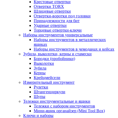
Крестовые отвертки
Отвертки TORX
Шлицевые отвертки
Отвертки-воротки под головки
Принадлежности для бит
Ударные отвертки
Торцевые отвертки-ключи
Наборы инструментов универсальные
Наборы инструментов в металлических
ящиках
Наборы инструментов в чемоданах и кейсах
Зубила, выколотки, керны и стамески
Бородки (пробойники)
Выколотки
Зубила
Керны
Крейцмейсели
Измерительный инструмент
Рулетки
Штангенциркули
Щупы
Тележки инструментальные и ящики
Тележки с набором инструментов
Мини-ящик органайзер (Mini Tool Box)
Ключи и наборы