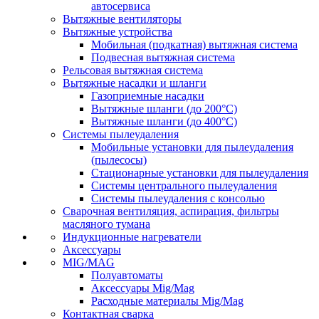
автосервиса
Вытяжные вентиляторы
Вытяжные устройства
Мобильная (подкатная) вытяжная система
Подвесная вытяжная система
Рельсовая вытяжная система
Вытяжные насадки и шланги
Газоприемные насадки
Вытяжные шланги (до 200°C)
Вытяжные шланги (до 400°C)
Системы пылеудаления
Мобильные установки для пылеудаления
(пылесосы)
Стационарные установки для пылеудаления
Системы центрального пылеудаления
Системы пылеудаления с консолью
Сварочная вентиляция, аспирация, фильтры
масляного тумана
Индукционные нагреватели
Аксессуары
MIG/MAG
Полуавтоматы
Аксессуары Mig/Mag
Расходные материалы Mig/Mag
Контактная сварка