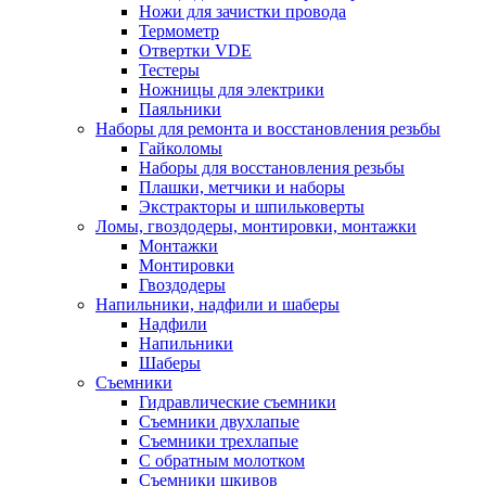
Ножи для зачистки провода
Термометр
Отвертки VDE
Тестеры
Ножницы для электрики
Паяльники
Наборы для ремонта и восстановления резьбы
Гайколомы
Наборы для восстановления резьбы
Плашки, метчики и наборы
Экстракторы и шпильковерты
Ломы, гвоздодеры, монтировки, монтажки
Монтажки
Монтировки
Гвоздодеры
Напильники, надфили и шаберы
Надфили
Напильники
Шаберы
Съемники
Гидравлические съемники
Съемники двухлапые
Съемники трехлапые
С обратным молотком
Съемники шкивов