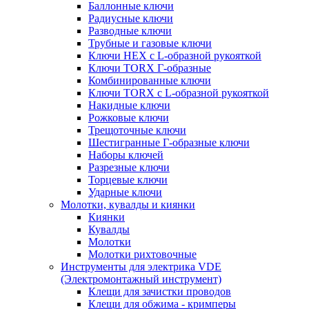
Баллонные ключи
Радиусные ключи
Разводные ключи
Трубные и газовые ключи
Ключи HEX с L-образной рукояткой
Ключи TORX Г-образные
Комбинированные ключи
Ключи TORX с L-образной рукояткой
Накидные ключи
Рожковые ключи
Трещоточные ключи
Шестигранные Г-образные ключи
Наборы ключей
Разрезные ключи
Торцевые ключи
Ударные ключи
Молотки, кувалды и киянки
Киянки
Кувалды
Молотки
Молотки рихтовочные
Инструменты для электрика VDE
(Электромонтажный инструмент)
Клещи для зачистки проводов
Клещи для обжима - кримперы