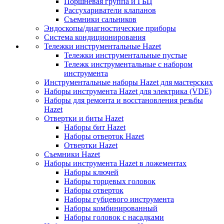
Поршневая группа и ГБЦ
Рассухариватели клапанов
Съемники сальников
Эндоскопы/диагностические приборы
Система кондиционирования
Тележки инструментальные Hazet
Тележки инструментальные пустые
Тележк инструментальные с набором
инструмента
Инструментальные наборы Hazet для мастерских
Наборы инструмента Hazet для электрика (VDE)
Наборы для ремонта и восстановления резьбы
Hazet
Отвертки и биты Hazet
Наборы бит Hazet
Наборы отверток Hazet
Отвертки Hazet
Съемники Hazet
Наборы инструмента Hazet в ложементах
Наборы ключей
Наборы торцевых головок
Наборы отверток
Наборы губцевого инструмента
Наборы комбинированный
Наборы головок с насадками