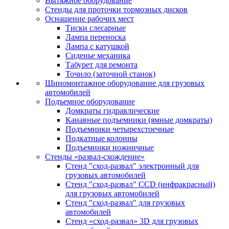
Вытяжное оборудование
Стенды для проточки тормозных дисков
Оснащение рабочих мест
Тиски слесарные
Лампа переноска
Лампа с катушкой
Сиденье механика
Табурет для ремонта
Точило (заточной станок)
Шиномонтажное оборудование для грузовых
автомобилей
Подъемное оборудование
Домкраты гидравлические
Канавные подъемники (ямные домкраты)
Подъемники четырехстоечные
Подкатные колонны
Подъемники ножничные
Стенды «развал-схождение»
Стенд "сход-развал" электронный для
грузовых автомобилей
Стенд "сход-развал" CCD (инфракрасный)
для грузовых автомобилей
Стенд "сход-развал" для грузовых
автомобилей
Стенд «сход-развал» 3D для грузовых