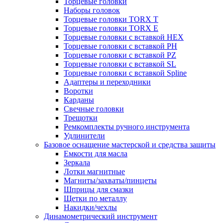
Торцевые головки
Наборы головок
Торцевые головки TORX T
Торцевые головки TORX Е
Торцевые головки с вставкой HEX
Торцевые головки с вставкой PH
Торцевые головки с вставкой PZ
Торцевые головки с вставкой SL
Торцевые головки с вставкой Spline
Адаптеры и переходники
Воротки
Карданы
Свечные головки
Трещотки
Ремкомплекты ручного инструмента
Удлинители
Базовое оснащение мастерской и средства защиты
Емкости для масла
Зеркала
Лотки магнитные
Магниты/захваты/пинцеты
Шприцы для смазки
Щетки по металлу
Накидки/чехлы
Динамометрический инструмент