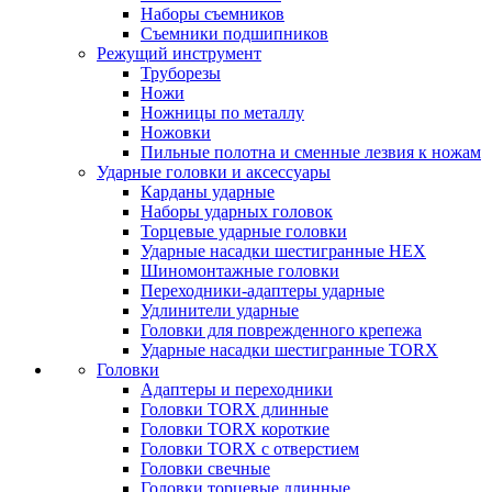
Наборы съемников
Съемники подшипников
Режущий инструмент
Труборезы
Ножи
Ножницы по металлу
Ножовки
Пильные полотна и сменные лезвия к ножам
Ударные головки и аксессуары
Карданы ударные
Наборы ударных головок
Торцевые ударные головки
Ударные насадки шестигранные HEX
Шиномонтажные головки
Переходники-адаптеры ударные
Удлинители ударные
Головки для поврежденного крепежа
Ударные насадки шестигранные TORX
Головки
Адаптеры и переходники
Головки TORX длинные
Головки TORX короткие
Головки TORX с отверстием
Головки свечные
Головки торцевые длинные