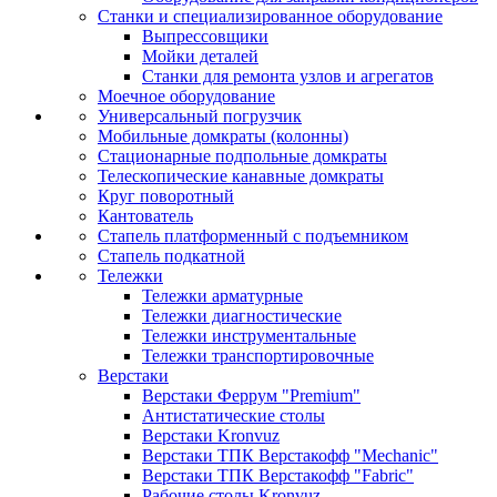
Станки и специализированное оборудование
Выпрессовщики
Мойки деталей
Станки для ремонта узлов и агрегатов
Моечное оборудование
Универсальный погрузчик
Мобильные домкраты (колонны)
Стационарные подпольные домкраты
Телескопические канавные домкраты
Круг поворотный
Кантователь
Стапель платформенный с подъемником
Стапель подкатной
Тележки
Тележки арматурные
Тележки диагностические
Тележки инструментальные
Тележки транспортировочные
Верстаки
Верстаки Феррум "Premium"
Антистатические столы
Верстаки Kronvuz
Верстаки ТПК Верстакофф "Mechanic"
Верстаки ТПК Верстакофф "Fabric"
Рабочие столы Kronvuz