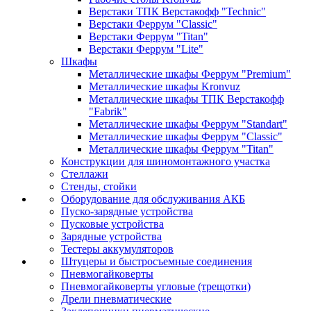
Верстаки ТПК Верстакофф "Technic"
Верстаки Феррум "Classic"
Верстаки Феррум "Titan"
Верстаки Феррум "Lite"
Шкафы
Металлические шкафы Феррум "Premium"
Металлические шкафы Kronvuz
Металлические шкафы ТПК Верстакофф
"Fabrik"
Металлические шкафы Феррум "Standart"
Металлические шкафы Феррум "Classic"
Металлические шкафы Феррум "Titan"
Конструкции для шиномонтажного участка
Стеллажи
Стенды, стойки
Оборудование для обслуживания АКБ
Пуско-зарядные устройства
Пусковые устройства
Зарядные устройства
Тестеры аккумуляторов
Штуцеры и быстросъемные соединения
Пневмогайковерты
Пневмогайковерты угловые (трещотки)
Дрели пневматические