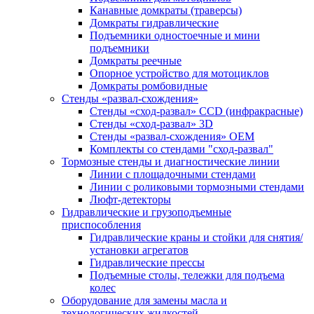
Канавные домкраты (траверсы)
Домкраты гидравлические
Подъемники одностоечные и мини
подъемники
Домкраты реечные
Опорное устройство для мотоциклов
Домкраты ромбовидные
Стенды «развал-схождения»
Стенды «сход-развал» CCD (инфракрасные)
Стенды «сход-развал» 3D
Стенды «развал-схождения» ОЕМ
Комплекты со стендами "сход-развал"
Тормозные стенды и диагностические линии
Линии с площадочными стендами
Линии с роликовыми тормозными стендами
Люфт-детекторы
Гидравлические и грузоподъемные
приспособления
Гидравлические краны и стойки для снятия/
установки агрегатов
Гидравлические прессы
Подъемные столы, тележки для подъема
колес
Оборудование для замены масла и
технологических жидкостей