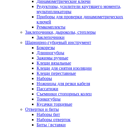
Динамометрические ключи
Редукторы, усилители крутящего момента,
мультипликаторы
Приборы для проверки динамометрических
ключей
Ремкомплекты
Заклепочники, дыроколы, степлеры
Заклепочники
Шарнирно-губцевый инструмент
Бокорезы
Длинногубцы
Зажимы ручные
Клещи вязальные
Клещи для снятия изоляции
Клещи переставные
Наборы
Ножницы для резки кабеля
Пассатижи
Съемники стопорных колец
Тонкогубцы
Кусачки торцевые
Отвертки и биты
Наборы бит
Наборы отверток
Биты / вставки