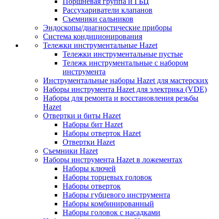
Поршневая группа и ГБЦ
Рассухариватели клапанов
Съемники сальников
Эндоскопы/диагностические приборы
Система кондиционирования
Тележки инструментальные Hazet
Тележки инструментальные пустые
Тележк инструментальные с набором
инструмента
Инструментальные наборы Hazet для мастерских
Наборы инструмента Hazet для электрика (VDE)
Наборы для ремонта и восстановления резьбы
Hazet
Отвертки и биты Hazet
Наборы бит Hazet
Наборы отверток Hazet
Отвертки Hazet
Съемники Hazet
Наборы инструмента Hazet в ложементах
Наборы ключей
Наборы торцевых головок
Наборы отверток
Наборы губцевого инструмента
Наборы комбинированный
Наборы головок с насадками