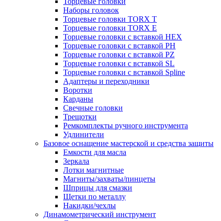
Торцевые головки
Наборы головок
Торцевые головки TORX T
Торцевые головки TORX Е
Торцевые головки с вставкой HEX
Торцевые головки с вставкой PH
Торцевые головки с вставкой PZ
Торцевые головки с вставкой SL
Торцевые головки с вставкой Spline
Адаптеры и переходники
Воротки
Карданы
Свечные головки
Трещотки
Ремкомплекты ручного инструмента
Удлинители
Базовое оснащение мастерской и средства защиты
Емкости для масла
Зеркала
Лотки магнитные
Магниты/захваты/пинцеты
Шприцы для смазки
Щетки по металлу
Накидки/чехлы
Динамометрический инструмент