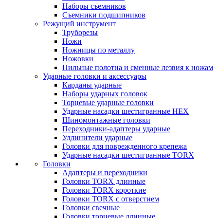
Наборы съемников
Съемники подшипников
Режущий инструмент
Труборезы
Ножи
Ножницы по металлу
Ножовки
Пильные полотна и сменные лезвия к ножам
Ударные головки и аксессуары
Карданы ударные
Наборы ударных головок
Торцевые ударные головки
Ударные насадки шестигранные HEX
Шиномонтажные головки
Переходники-адаптеры ударные
Удлинители ударные
Головки для поврежденного крепежа
Ударные насадки шестигранные TORX
Головки
Адаптеры и переходники
Головки TORX длинные
Головки TORX короткие
Головки TORX с отверстием
Головки свечные
Головки торцевые длинные