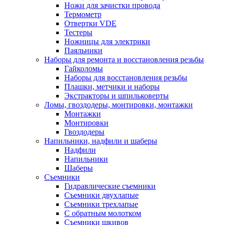
Ножи для зачистки провода
Термометр
Отвертки VDE
Тестеры
Ножницы для электрики
Паяльники
Наборы для ремонта и восстановления резьбы
Гайколомы
Наборы для восстановления резьбы
Плашки, метчики и наборы
Экстракторы и шпильковерты
Ломы, гвоздодеры, монтировки, монтажки
Монтажки
Монтировки
Гвоздодеры
Напильники, надфили и шаберы
Надфили
Напильники
Шаберы
Съемники
Гидравлические съемники
Съемники двухлапые
Съемники трехлапые
С обратным молотком
Съемники шкивов