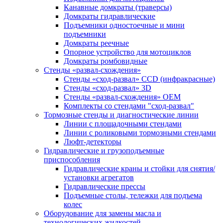
Канавные домкраты (траверсы)
Домкраты гидравлические
Подъемники одностоечные и мини
подъемники
Домкраты реечные
Опорное устройство для мотоциклов
Домкраты ромбовидные
Стенды «развал-схождения»
Стенды «сход-развал» CCD (инфракрасные)
Стенды «сход-развал» 3D
Стенды «развал-схождения» ОЕМ
Комплекты со стендами "сход-развал"
Тормозные стенды и диагностические линии
Линии с площадочными стендами
Линии с роликовыми тормозными стендами
Люфт-детекторы
Гидравлические и грузоподъемные
приспособления
Гидравлические краны и стойки для снятия/
установки агрегатов
Гидравлические прессы
Подъемные столы, тележки для подъема
колес
Оборудование для замены масла и
технологических жидкостей