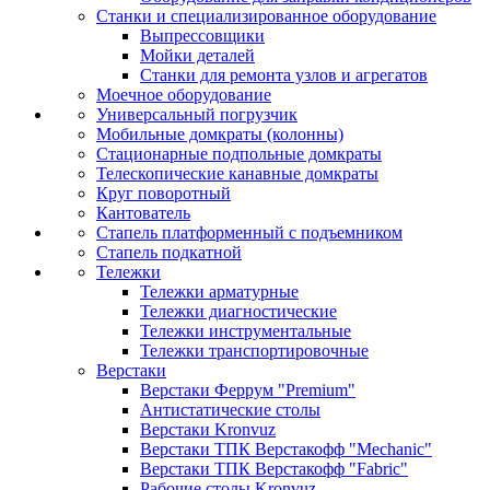
Станки и специализированное оборудование
Выпрессовщики
Мойки деталей
Станки для ремонта узлов и агрегатов
Моечное оборудование
Универсальный погрузчик
Мобильные домкраты (колонны)
Стационарные подпольные домкраты
Телескопические канавные домкраты
Круг поворотный
Кантователь
Стапель платформенный с подъемником
Стапель подкатной
Тележки
Тележки арматурные
Тележки диагностические
Тележки инструментальные
Тележки транспортировочные
Верстаки
Верстаки Феррум "Premium"
Антистатические столы
Верстаки Kronvuz
Верстаки ТПК Верстакофф "Mechanic"
Верстаки ТПК Верстакофф "Fabric"
Рабочие столы Kronvuz