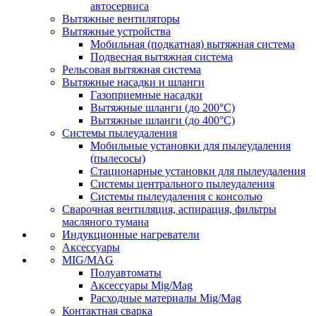
автосервиса
Вытяжные вентиляторы
Вытяжные устройства
Мобильная (подкатная) вытяжная система
Подвесная вытяжная система
Рельсовая вытяжная система
Вытяжные насадки и шланги
Газоприемные насадки
Вытяжные шланги (до 200°C)
Вытяжные шланги (до 400°C)
Системы пылеудаления
Мобильные установки для пылеудаления
(пылесосы)
Стационарные установки для пылеудаления
Системы центрального пылеудаления
Системы пылеудаления с консолью
Сварочная вентиляция, аспирация, фильтры
масляного тумана
Индукционные нагреватели
Аксессуары
MIG/MAG
Полуавтоматы
Аксессуары Mig/Mag
Расходные материалы Mig/Mag
Контактная сварка