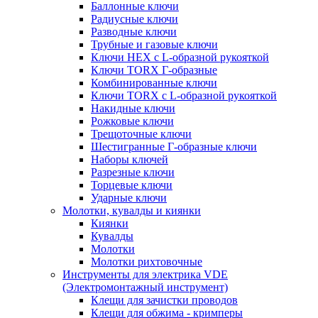
Баллонные ключи
Радиусные ключи
Разводные ключи
Трубные и газовые ключи
Ключи HEX с L-образной рукояткой
Ключи TORX Г-образные
Комбинированные ключи
Ключи TORX с L-образной рукояткой
Накидные ключи
Рожковые ключи
Трещоточные ключи
Шестигранные Г-образные ключи
Наборы ключей
Разрезные ключи
Торцевые ключи
Ударные ключи
Молотки, кувалды и киянки
Киянки
Кувалды
Молотки
Молотки рихтовочные
Инструменты для электрика VDE
(Электромонтажный инструмент)
Клещи для зачистки проводов
Клещи для обжима - кримперы