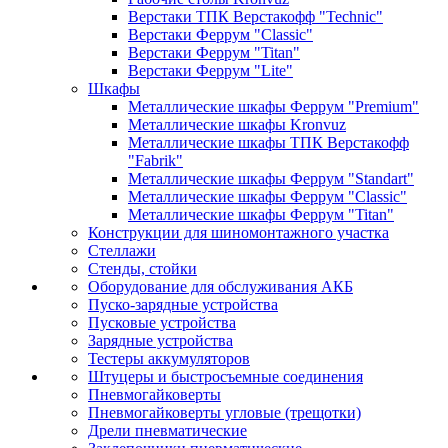
Верстаки ТПК Верстакофф "Technic"
Верстаки Феррум "Classic"
Верстаки Феррум "Titan"
Верстаки Феррум "Lite"
Шкафы
Металлические шкафы Феррум "Premium"
Металлические шкафы Kronvuz
Металлические шкафы ТПК Верстакофф
"Fabrik"
Металлические шкафы Феррум "Standart"
Металлические шкафы Феррум "Classic"
Металлические шкафы Феррум "Titan"
Конструкции для шиномонтажного участка
Стеллажи
Стенды, стойки
Оборудование для обслуживания АКБ
Пуско-зарядные устройства
Пусковые устройства
Зарядные устройства
Тестеры аккумуляторов
Штуцеры и быстросъемные соединения
Пневмогайковерты
Пневмогайковерты угловые (трещотки)
Дрели пневматические