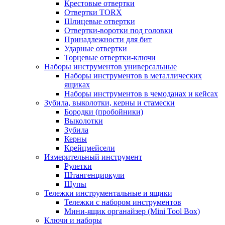
Крестовые отвертки
Отвертки TORX
Шлицевые отвертки
Отвертки-воротки под головки
Принадлежности для бит
Ударные отвертки
Торцевые отвертки-ключи
Наборы инструментов универсальные
Наборы инструментов в металлических
ящиках
Наборы инструментов в чемоданах и кейсах
Зубила, выколотки, керны и стамески
Бородки (пробойники)
Выколотки
Зубила
Керны
Крейцмейсели
Измерительный инструмент
Рулетки
Штангенциркули
Щупы
Тележки инструментальные и ящики
Тележки с набором инструментов
Мини-ящик органайзер (Mini Tool Box)
Ключи и наборы