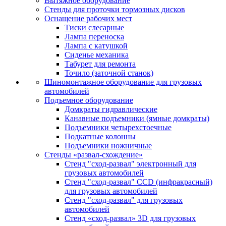
Вытяжное оборудование
Стенды для проточки тормозных дисков
Оснащение рабочих мест
Тиски слесарные
Лампа переноска
Лампа с катушкой
Сиденье механика
Табурет для ремонта
Точило (заточной станок)
Шиномонтажное оборудование для грузовых
автомобилей
Подъемное оборудование
Домкраты гидравлические
Канавные подъемники (ямные домкраты)
Подъемники четырехстоечные
Подкатные колонны
Подъемники ножничные
Стенды «развал-схождение»
Стенд "сход-развал" электронный для
грузовых автомобилей
Стенд "сход-развал" CCD (инфракрасный)
для грузовых автомобилей
Стенд "сход-развал" для грузовых
автомобилей
Стенд «сход-развал» 3D для грузовых