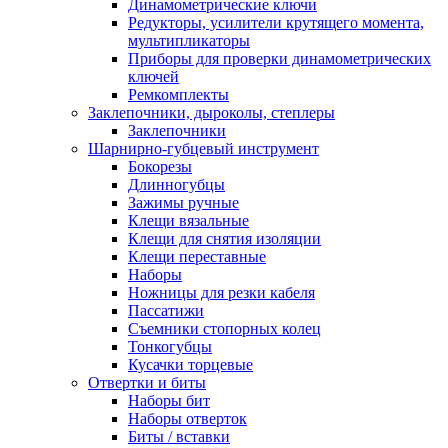
Динамометрические ключи
Редукторы, усилители крутящего момента,
мультипликаторы
Приборы для проверки динамометрических
ключей
Ремкомплекты
Заклепочники, дыроколы, степлеры
Заклепочники
Шарнирно-губцевый инструмент
Бокорезы
Длинногубцы
Зажимы ручные
Клещи вязальные
Клещи для снятия изоляции
Клещи переставные
Наборы
Ножницы для резки кабеля
Пассатижи
Съемники стопорных колец
Тонкогубцы
Кусачки торцевые
Отвертки и биты
Наборы бит
Наборы отверток
Биты / вставки