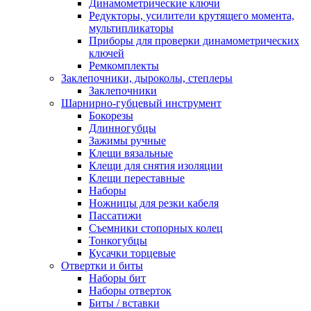
Динамометрические ключи
Редукторы, усилители крутящего момента,
мультипликаторы
Приборы для проверки динамометрических
ключей
Ремкомплекты
Заклепочники, дыроколы, степлеры
Заклепочники
Шарнирно-губцевый инструмент
Бокорезы
Длинногубцы
Зажимы ручные
Клещи вязальные
Клещи для снятия изоляции
Клещи переставные
Наборы
Ножницы для резки кабеля
Пассатижи
Съемники стопорных колец
Тонкогубцы
Кусачки торцевые
Отвертки и биты
Наборы бит
Наборы отверток
Биты / вставки