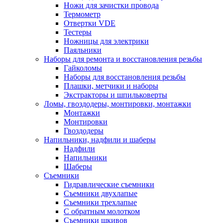
Ножи для зачистки провода
Термометр
Отвертки VDE
Тестеры
Ножницы для электрики
Паяльники
Наборы для ремонта и восстановления резьбы
Гайколомы
Наборы для восстановления резьбы
Плашки, метчики и наборы
Экстракторы и шпильковерты
Ломы, гвоздодеры, монтировки, монтажки
Монтажки
Монтировки
Гвоздодеры
Напильники, надфили и шаберы
Надфили
Напильники
Шаберы
Съемники
Гидравлические съемники
Съемники двухлапые
Съемники трехлапые
С обратным молотком
Съемники шкивов