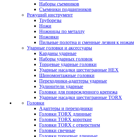
Наборы съемников
Съемники подшипников
Режущий инструмент
Труборезы
Ножи
Ножницы по металлу
Ножовки
Пильные полотна и сменные лезвия к ножам
Ударные головки и аксессуары
Карданы ударные
Наборы ударных головок
Торцевые ударные головки
Ударные насадки шестигранные HEX
Шиномонтажные головки
Переходники-адаптеры ударные
Удлинители ударные
Головки для поврежденного крепежа
Ударные насадки шестигранные TORX
Головки
Адаптеры и переходники
Головки TORX длинные
Головки TORX короткие
Головки TORX с отверстием
Головки свечные
Головки торцевые длинные