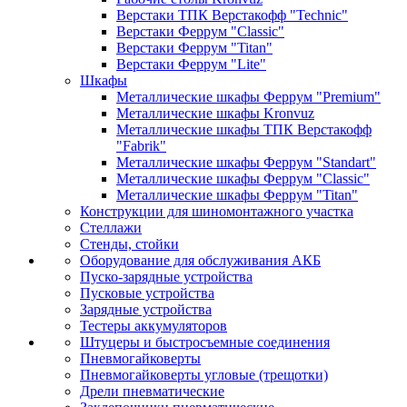
Верстаки ТПК Верстакофф "Technic"
Верстаки Феррум "Classic"
Верстаки Феррум "Titan"
Верстаки Феррум "Lite"
Шкафы
Металлические шкафы Феррум "Premium"
Металлические шкафы Kronvuz
Металлические шкафы ТПК Верстакофф
"Fabrik"
Металлические шкафы Феррум "Standart"
Металлические шкафы Феррум "Classic"
Металлические шкафы Феррум "Titan"
Конструкции для шиномонтажного участка
Стеллажи
Стенды, стойки
Оборудование для обслуживания АКБ
Пуско-зарядные устройства
Пусковые устройства
Зарядные устройства
Тестеры аккумуляторов
Штуцеры и быстросъемные соединения
Пневмогайковерты
Пневмогайковерты угловые (трещотки)
Дрели пневматические