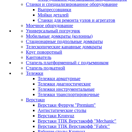
Станки и специализированное оборудование
Выпрессовщики
Мойки деталей
Станки для ремонта узлов и агрегатов
Моечное оборудование
Универсальный погрузчик
Мобильные домкраты (колонны)
Стационарные подпольные домкраты
Телескопические канавные домкраты
Круг поворотный
Кантователь
Стапель платформенный с подъемником
Стапель подкатной
Тележки
Тележки арматурные
Тележки диагностические
Тележки инструментальные
Тележки транспортировочные
Верстаки
Верстаки Феррум "Premium"
Антистатические столы
Верстаки Kronvuz
Верстаки ТПК Верстакофф "Mechanic"
Верстаки ТПК Верстакофф "Fabric"
Рабочие столы Kronvuz