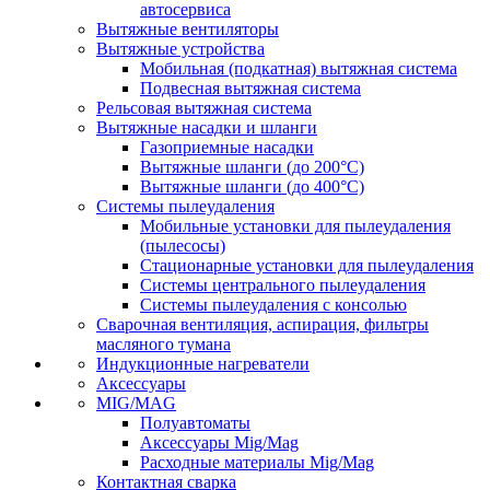
автосервиса
Вытяжные вентиляторы
Вытяжные устройства
Мобильная (подкатная) вытяжная система
Подвесная вытяжная система
Рельсовая вытяжная система
Вытяжные насадки и шланги
Газоприемные насадки
Вытяжные шланги (до 200°C)
Вытяжные шланги (до 400°C)
Системы пылеудаления
Мобильные установки для пылеудаления
(пылесосы)
Стационарные установки для пылеудаления
Системы центрального пылеудаления
Системы пылеудаления с консолью
Сварочная вентиляция, аспирация, фильтры
масляного тумана
Индукционные нагреватели
Аксессуары
MIG/MAG
Полуавтоматы
Аксессуары Mig/Mag
Расходные материалы Mig/Mag
Контактная сварка