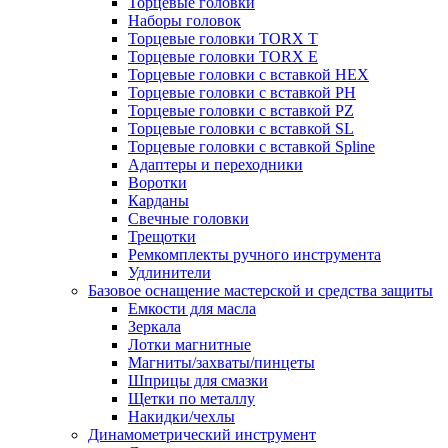
Торцевые головки
Наборы головок
Торцевые головки TORX T
Торцевые головки TORX Е
Торцевые головки с вставкой HEX
Торцевые головки с вставкой PH
Торцевые головки с вставкой PZ
Торцевые головки с вставкой SL
Торцевые головки с вставкой Spline
Адаптеры и переходники
Воротки
Карданы
Свечные головки
Трещотки
Ремкомплекты ручного инструмента
Удлинители
Базовое оснащение мастерской и средства защиты
Емкости для масла
Зеркала
Лотки магнитные
Магниты/захваты/пинцеты
Шприцы для смазки
Щетки по металлу
Накидки/чехлы
Динамометрический инструмент