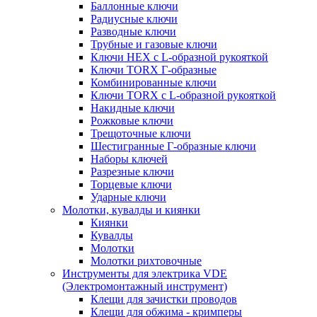
Баллонные ключи
Радиусные ключи
Разводные ключи
Трубные и газовые ключи
Ключи HEX с L-образной рукояткой
Ключи TORX Г-образные
Комбинированные ключи
Ключи TORX с L-образной рукояткой
Накидные ключи
Рожковые ключи
Трещоточные ключи
Шестигранные Г-образные ключи
Наборы ключей
Разрезные ключи
Торцевые ключи
Ударные ключи
Молотки, кувалды и киянки
Киянки
Кувалды
Молотки
Молотки рихтовочные
Инструменты для электрика VDE
(Электромонтажный инструмент)
Клещи для зачистки проводов
Клещи для обжима - кримперы