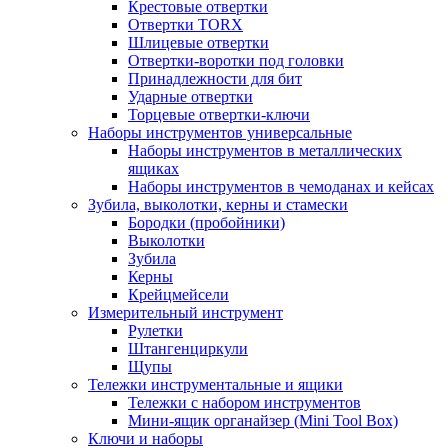
Крестовые отвертки
Отвертки TORX
Шлицевые отвертки
Отвертки-воротки под головки
Принадлежности для бит
Ударные отвертки
Торцевые отвертки-ключи
Наборы инструментов универсальные
Наборы инструментов в металлических
ящиках
Наборы инструментов в чемоданах и кейсах
Зубила, выколотки, керны и стамески
Бородки (пробойники)
Выколотки
Зубила
Керны
Крейцмейсели
Измерительный инструмент
Рулетки
Штангенциркули
Щупы
Тележки инструментальные и ящики
Тележки с набором инструментов
Мини-ящик органайзер (Mini Tool Box)
Ключи и наборы