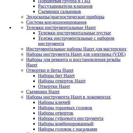
Поршневая группа и ГБЦ
Рассухариватели клапанов
Съемники сальников
Эндоскопы/диагностические приборы
Система кондиционирования
Тележки инструментальные Hazet
Тележки инструментальные пустые
Тележк инструментальные с набором
инструмента
Инструментальные наборы Hazet для мастерских
Наборы инструмента Hazet для электрика (VDE)
Наборы для ремонта и восстановления резьбы
Hazet
Отвертки и биты Hazet
Наборы бит Hazet
Наборы отверток Hazet
Отвертки Hazet
Съемники Hazet
Наборы инструмента Hazet в ложементах
Наборы ключей
Наборы торцевых головок
Наборы отверток
Наборы губцевого инструмента
Наборы комбинированный
Наборы головок с насадками