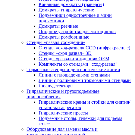
Канавные домкраты (траверсы)
Домкраты гидравлические
Подъемники одностоечные и мини
подъемники
Домкраты реечные
Опорное устройство для мотоциклов
Домкраты ромбовидные
Стенды «развал-схождения»
Стенды «сход-развал» CCD (инфракрасные)
Стенды «сход-развал» 3D
Стенды «развал-схождения» ОЕМ
Комплекты со стендами "сход-развал"
Тормозные стенды и диагностические линии
Линии с площадочными стендами
Линии с роликовыми тормозными стендами
Люфт-детекторы
Гидравлические и грузоподъемные
приспособления
Гидравлические краны и стойки для снятия/
установки агрегатов
Гидравлические прессы
Подъемные столы, тележки для подъема
колес
Оборудование для замены масла и
технологических жидкостей