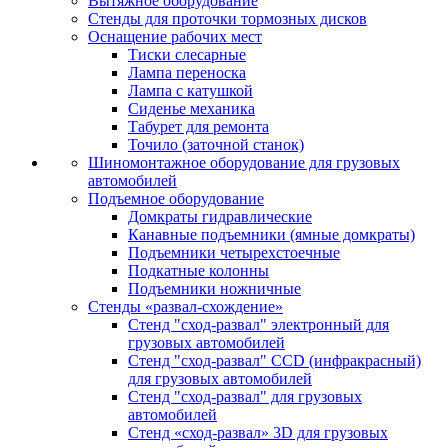
Вытяжное оборудование
Стенды для проточки тормозных дисков
Оснащение рабочих мест
Тиски слесарные
Лампа переноска
Лампа с катушкой
Сиденье механика
Табурет для ремонта
Точило (заточной станок)
Шиномонтажное оборудование для грузовых
автомобилей
Подъемное оборудование
Домкраты гидравлические
Канавные подъемники (ямные домкраты)
Подъемники четырехстоечные
Подкатные колонны
Подъемники ножничные
Стенды «развал-схождение»
Стенд "сход-развал" электронный для
грузовых автомобилей
Стенд "сход-развал" CCD (инфракрасный)
для грузовых автомобилей
Стенд "сход-развал" для грузовых
автомобилей
Стенд «сход-развал» 3D для грузовых