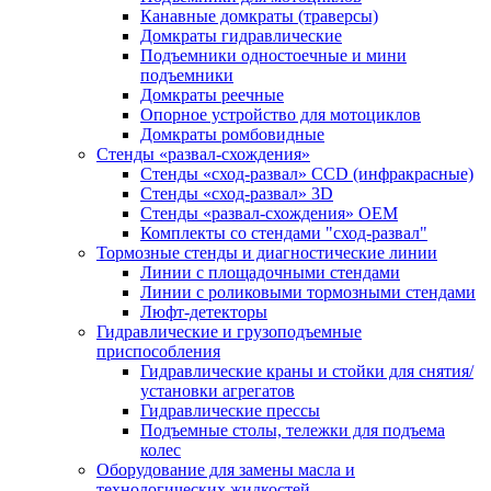
Канавные домкраты (траверсы)
Домкраты гидравлические
Подъемники одностоечные и мини
подъемники
Домкраты реечные
Опорное устройство для мотоциклов
Домкраты ромбовидные
Стенды «развал-схождения»
Стенды «сход-развал» CCD (инфракрасные)
Стенды «сход-развал» 3D
Стенды «развал-схождения» ОЕМ
Комплекты со стендами "сход-развал"
Тормозные стенды и диагностические линии
Линии с площадочными стендами
Линии с роликовыми тормозными стендами
Люфт-детекторы
Гидравлические и грузоподъемные
приспособления
Гидравлические краны и стойки для снятия/
установки агрегатов
Гидравлические прессы
Подъемные столы, тележки для подъема
колес
Оборудование для замены масла и
технологических жидкостей