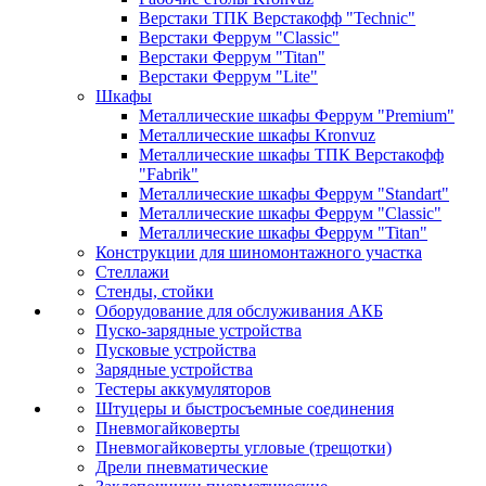
Верстаки ТПК Верстакофф "Technic"
Верстаки Феррум "Classic"
Верстаки Феррум "Titan"
Верстаки Феррум "Lite"
Шкафы
Металлические шкафы Феррум "Premium"
Металлические шкафы Kronvuz
Металлические шкафы ТПК Верстакофф
"Fabrik"
Металлические шкафы Феррум "Standart"
Металлические шкафы Феррум "Classic"
Металлические шкафы Феррум "Titan"
Конструкции для шиномонтажного участка
Стеллажи
Стенды, стойки
Оборудование для обслуживания АКБ
Пуско-зарядные устройства
Пусковые устройства
Зарядные устройства
Тестеры аккумуляторов
Штуцеры и быстросъемные соединения
Пневмогайковерты
Пневмогайковерты угловые (трещотки)
Дрели пневматические