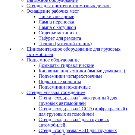
Вытяжное оборудование
Стенды для проточки тормозных дисков
Оснащение рабочих мест
Тиски слесарные
Лампа переноска
Лампа с катушкой
Сиденье механика
Табурет для ремонта
Точило (заточной станок)
Шиномонтажное оборудование для грузовых
автомобилей
Подъемное оборудование
Домкраты гидравлические
Канавные подъемники (ямные домкраты)
Подъемники четырехстоечные
Подкатные колонны
Подъемники ножничные
Стенды «развал-схождение»
Стенд "сход-развал" электронный для
грузовых автомобилей
Стенд "сход-развал" CCD (инфракрасный)
для грузовых автомобилей
Стенд "сход-развал" для грузовых
автомобилей
Стенд «сход-развал» 3D для грузовых