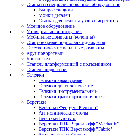
Станки и специализированное оборудование
Выпрессовщики
Мойки деталей
Станки для ремонта узлов и агрегатов
Моечное оборудование
Универсальный погрузчик
Мобильные домкраты (колонны)
Стационарные подпольные домкраты
Телескопические канавные домкраты
Круг поворотный
Кантователь
Стапель платформенный с подъемником
Стапель подкатной
Тележки
Тележки арматурные
Тележки диагностические
Тележки инструментальные
Тележки транспортировочные
Верстаки
Верстаки Феррум "Premium"
Антистатические столы
Верстаки Kronvuz
Верстаки ТПК Верстакофф "Mechanic"
Верстаки ТПК Верстакофф "Fabric"
Рабочие столы Kronvuz