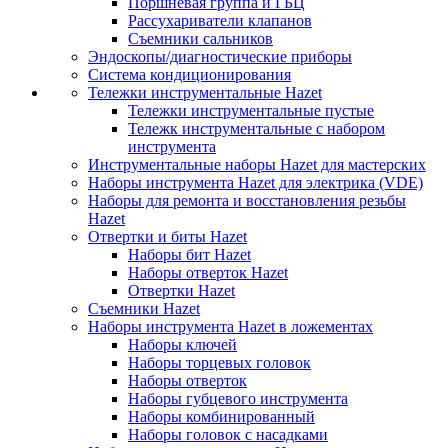
Поршневая группа и ГБЦ
Рассухариватели клапанов
Съемники сальников
Эндоскопы/диагностические приборы
Система кондиционирования
Тележки инструментальные Hazet
Тележки инструментальные пустые
Тележк инструментальные с набором
инструмента
Инструментальные наборы Hazet для мастерских
Наборы инструмента Hazet для электрика (VDE)
Наборы для ремонта и восстановления резьбы
Hazet
Отвертки и биты Hazet
Наборы бит Hazet
Наборы отверток Hazet
Отвертки Hazet
Съемники Hazet
Наборы инструмента Hazet в ложементах
Наборы ключей
Наборы торцевых головок
Наборы отверток
Наборы губцевого инструмента
Наборы комбинированный
Наборы головок с насадками