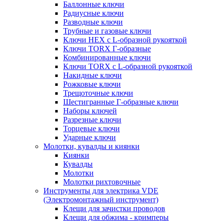
Баллонные ключи
Радиусные ключи
Разводные ключи
Трубные и газовые ключи
Ключи HEX с L-образной рукояткой
Ключи TORX Г-образные
Комбинированные ключи
Ключи TORX с L-образной рукояткой
Накидные ключи
Рожковые ключи
Трещоточные ключи
Шестигранные Г-образные ключи
Наборы ключей
Разрезные ключи
Торцевые ключи
Ударные ключи
Молотки, кувалды и киянки
Киянки
Кувалды
Молотки
Молотки рихтовочные
Инструменты для электрика VDE
(Электромонтажный инструмент)
Клещи для зачистки проводов
Клещи для обжима - кримперы