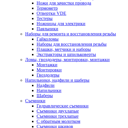
Ножи для зачистки провода
Термометр
Отвертки VDE
Тестеры
Ножницы для электрики
Паяльники
Наборы для ремонта и восстановления резьбы
Гайколомы
Наборы для восстановления резьбы
Плашки, метчики и наборы
Экстракторы и шпильковерты
Ломы, гвоздодеры, монтировки, монтажки
Монтажки
Монтировки
Гвоздодеры
Напильники, надфили и шаберы
Надфили
Напильники
Шаберы
Съемники
Гидравлические съемники
Съемники двухлапые
Съемники трехлапые
С обратным молотком
Съемники шкивов