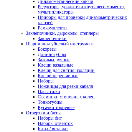
Динамометрические ключи
Редукторы, усилители крутящего момента,
мультипликаторы
Приборы для проверки динамометрических
ключей
Ремкомплекты
Заклепочники, дыроколы, степлеры
Заклепочники
Шарнирно-губцевый инструмент
Бокорезы
Длинногубцы
Зажимы ручные
Клещи вязальные
Клещи для снятия изоляции
Клещи переставные
Наборы
Ножницы для резки кабеля
Пассатижи
Съемники стопорных колец
Тонкогубцы
Кусачки торцевые
Отвертки и биты
Наборы бит
Наборы отверток
Биты / вставки