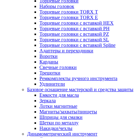
Торцевые головки
Наборы головок
Торцевые головки TORX T
Торцевые головки TORX Е
Торцевые головки с вставкой HEX
Торцевые головки с вставкой PH
Торцевые головки с вставкой PZ
Торцевые головки с вставкой SL
Торцевые головки с вставкой Spline
Адаптеры и переходники
Воротки
Карданы
Свечные головки
Трещотки
Ремкомплекты ручного инструмента
Удлинители
Базовое оснащение мастерской и средства защиты
Емкости для масла
Зеркала
Лотки магнитные
Магниты/захваты/пинцеты
Шприцы для смазки
Щетки по металлу
Накидки/чехлы
Динамометрический инструмент