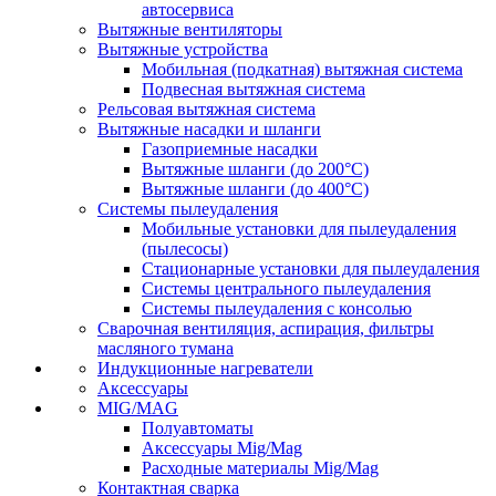
автосервиса
Вытяжные вентиляторы
Вытяжные устройства
Мобильная (подкатная) вытяжная система
Подвесная вытяжная система
Рельсовая вытяжная система
Вытяжные насадки и шланги
Газоприемные насадки
Вытяжные шланги (до 200°C)
Вытяжные шланги (до 400°C)
Системы пылеудаления
Мобильные установки для пылеудаления
(пылесосы)
Стационарные установки для пылеудаления
Системы центрального пылеудаления
Системы пылеудаления с консолью
Сварочная вентиляция, аспирация, фильтры
масляного тумана
Индукционные нагреватели
Аксессуары
MIG/MAG
Полуавтоматы
Аксессуары Mig/Mag
Расходные материалы Mig/Mag
Контактная сварка