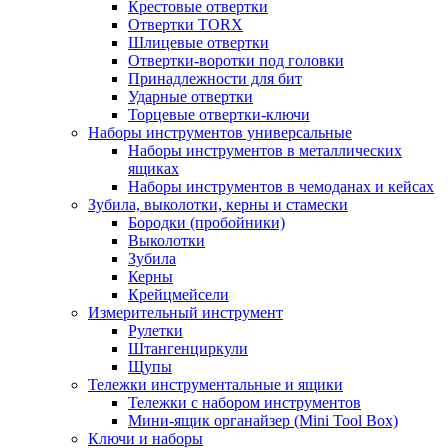
Крестовые отвертки
Отвертки TORX
Шлицевые отвертки
Отвертки-воротки под головки
Принадлежности для бит
Ударные отвертки
Торцевые отвертки-ключи
Наборы инструментов универсальные
Наборы инструментов в металлических
ящиках
Наборы инструментов в чемоданах и кейсах
Зубила, выколотки, керны и стамески
Бородки (пробойники)
Выколотки
Зубила
Керны
Крейцмейсели
Измерительный инструмент
Рулетки
Штангенциркули
Щупы
Тележки инструментальные и ящики
Тележки с набором инструментов
Мини-ящик органайзер (Mini Tool Box)
Ключи и наборы