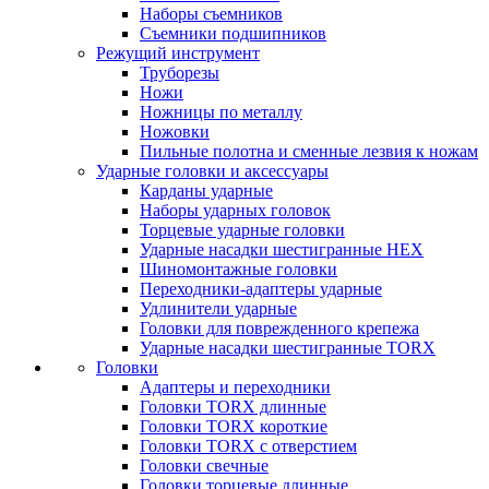
Наборы съемников
Съемники подшипников
Режущий инструмент
Труборезы
Ножи
Ножницы по металлу
Ножовки
Пильные полотна и сменные лезвия к ножам
Ударные головки и аксессуары
Карданы ударные
Наборы ударных головок
Торцевые ударные головки
Ударные насадки шестигранные HEX
Шиномонтажные головки
Переходники-адаптеры ударные
Удлинители ударные
Головки для поврежденного крепежа
Ударные насадки шестигранные TORX
Головки
Адаптеры и переходники
Головки TORX длинные
Головки TORX короткие
Головки TORX с отверстием
Головки свечные
Головки торцевые длинные