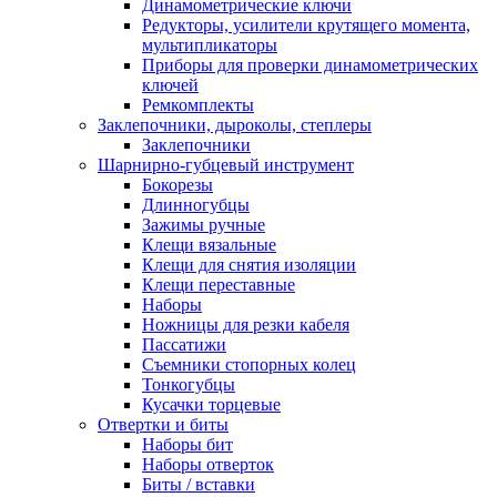
Динамометрические ключи
Редукторы, усилители крутящего момента,
мультипликаторы
Приборы для проверки динамометрических
ключей
Ремкомплекты
Заклепочники, дыроколы, степлеры
Заклепочники
Шарнирно-губцевый инструмент
Бокорезы
Длинногубцы
Зажимы ручные
Клещи вязальные
Клещи для снятия изоляции
Клещи переставные
Наборы
Ножницы для резки кабеля
Пассатижи
Съемники стопорных колец
Тонкогубцы
Кусачки торцевые
Отвертки и биты
Наборы бит
Наборы отверток
Биты / вставки