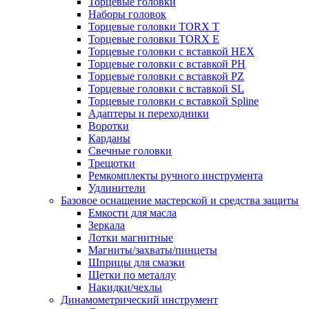
Торцевые головки
Наборы головок
Торцевые головки TORX T
Торцевые головки TORX Е
Торцевые головки с вставкой HEX
Торцевые головки с вставкой PH
Торцевые головки с вставкой PZ
Торцевые головки с вставкой SL
Торцевые головки с вставкой Spline
Адаптеры и переходники
Воротки
Карданы
Свечные головки
Трещотки
Ремкомплекты ручного инструмента
Удлинители
Базовое оснащение мастерской и средства защиты
Емкости для масла
Зеркала
Лотки магнитные
Магниты/захваты/пинцеты
Шприцы для смазки
Щетки по металлу
Накидки/чехлы
Динамометрический инструмент