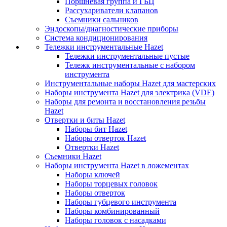
Поршневая группа и ГБЦ
Рассухариватели клапанов
Съемники сальников
Эндоскопы/диагностические приборы
Система кондиционирования
Тележки инструментальные Hazet
Тележки инструментальные пустые
Тележк инструментальные с набором
инструмента
Инструментальные наборы Hazet для мастерских
Наборы инструмента Hazet для электрика (VDE)
Наборы для ремонта и восстановления резьбы
Hazet
Отвертки и биты Hazet
Наборы бит Hazet
Наборы отверток Hazet
Отвертки Hazet
Съемники Hazet
Наборы инструмента Hazet в ложементах
Наборы ключей
Наборы торцевых головок
Наборы отверток
Наборы губцевого инструмента
Наборы комбинированный
Наборы головок с насадками