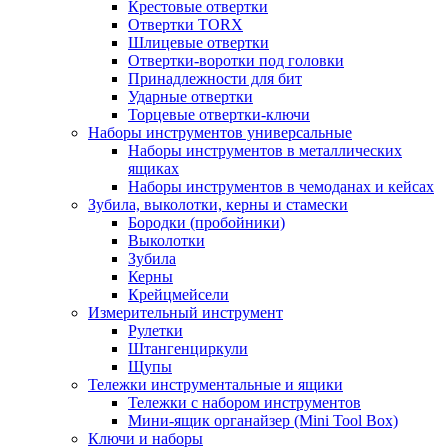
Крестовые отвертки
Отвертки TORX
Шлицевые отвертки
Отвертки-воротки под головки
Принадлежности для бит
Ударные отвертки
Торцевые отвертки-ключи
Наборы инструментов универсальные
Наборы инструментов в металлических
ящиках
Наборы инструментов в чемоданах и кейсах
Зубила, выколотки, керны и стамески
Бородки (пробойники)
Выколотки
Зубила
Керны
Крейцмейсели
Измерительный инструмент
Рулетки
Штангенциркули
Щупы
Тележки инструментальные и ящики
Тележки с набором инструментов
Мини-ящик органайзер (Mini Tool Box)
Ключи и наборы