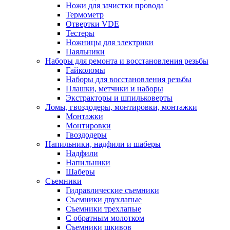
Ножи для зачистки провода
Термометр
Отвертки VDE
Тестеры
Ножницы для электрики
Паяльники
Наборы для ремонта и восстановления резьбы
Гайколомы
Наборы для восстановления резьбы
Плашки, метчики и наборы
Экстракторы и шпильковерты
Ломы, гвоздодеры, монтировки, монтажки
Монтажки
Монтировки
Гвоздодеры
Напильники, надфили и шаберы
Надфили
Напильники
Шаберы
Съемники
Гидравлические съемники
Съемники двухлапые
Съемники трехлапые
С обратным молотком
Съемники шкивов