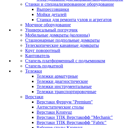
Станки и специализированное оборудование
Выпрессовщики
Мойки деталей
Станки для ремонта узлов и агрегатов
Моечное оборудование
Универсальный погрузчик
Мобильные домкраты (колонны)
Стационарные подпольные домкраты
Телескопические канавные домкраты
Круг поворотный
Кантователь
Стапель платформенный с подъемником
Стапель подкатной
Тележки
Тележки арматурные
Тележки диагностические
Тележки инструментальные
Тележки транспортировочные
Верстаки
Верстаки Феррум "Premium"
Антистатические столы
Верстаки Kronvuz
Верстаки ТПК Верстакофф "Mechanic"
Верстаки ТПК Верстакофф "Fabric"
Рабочие столы Kronvuz