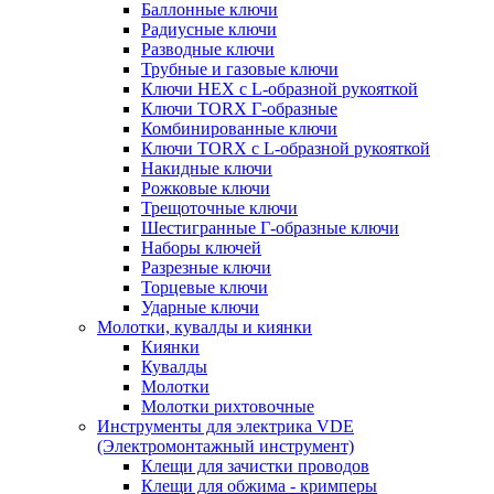
Баллонные ключи
Радиусные ключи
Разводные ключи
Трубные и газовые ключи
Ключи HEX с L-образной рукояткой
Ключи TORX Г-образные
Комбинированные ключи
Ключи TORX с L-образной рукояткой
Накидные ключи
Рожковые ключи
Трещоточные ключи
Шестигранные Г-образные ключи
Наборы ключей
Разрезные ключи
Торцевые ключи
Ударные ключи
Молотки, кувалды и киянки
Киянки
Кувалды
Молотки
Молотки рихтовочные
Инструменты для электрика VDE
(Электромонтажный инструмент)
Клещи для зачистки проводов
Клещи для обжима - кримперы