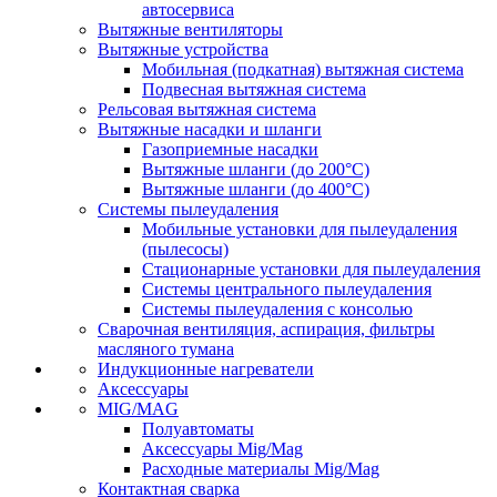
автосервиса
Вытяжные вентиляторы
Вытяжные устройства
Мобильная (подкатная) вытяжная система
Подвесная вытяжная система
Рельсовая вытяжная система
Вытяжные насадки и шланги
Газоприемные насадки
Вытяжные шланги (до 200°C)
Вытяжные шланги (до 400°C)
Системы пылеудаления
Мобильные установки для пылеудаления
(пылесосы)
Стационарные установки для пылеудаления
Системы центрального пылеудаления
Системы пылеудаления с консолью
Сварочная вентиляция, аспирация, фильтры
масляного тумана
Индукционные нагреватели
Аксессуары
MIG/MAG
Полуавтоматы
Аксессуары Mig/Mag
Расходные материалы Mig/Mag
Контактная сварка