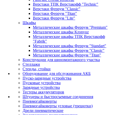
Верстаки ТПК Верстакофф "Technic"
Верстаки Феррум "Classic"
Верстаки Феррум "Titan"
Верстаки Феррум "Lite"
Шкафы
Металлические шкафы Феррум "Premium"
Металлические шкафы Kronvuz
Металлические шкафы ТПК Верстакофф
"Fabrik"
Металлические шкафы Феррум "Standart"
Металлические шкафы Феррум "Classic"
Металлические шкафы Феррум "Titan"
Конструкции для шиномонтажного участка
Стеллажи
Стенды, стойки
Оборудование для обслуживания АКБ
Пуско-зарядные устройства
Пусковые устройства
Зарядные устройства
Тестеры аккумуляторов
Штуцеры и быстросъемные соединения
Пневмогайковерты
Пневмогайковерты угловые (трещотки)
Дрели пневматические