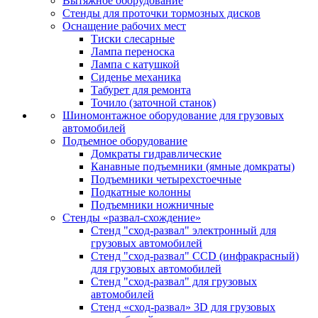
Вытяжное оборудование
Стенды для проточки тормозных дисков
Оснащение рабочих мест
Тиски слесарные
Лампа переноска
Лампа с катушкой
Сиденье механика
Табурет для ремонта
Точило (заточной станок)
Шиномонтажное оборудование для грузовых
автомобилей
Подъемное оборудование
Домкраты гидравлические
Канавные подъемники (ямные домкраты)
Подъемники четырехстоечные
Подкатные колонны
Подъемники ножничные
Стенды «развал-схождение»
Стенд "сход-развал" электронный для
грузовых автомобилей
Стенд "сход-развал" CCD (инфракрасный)
для грузовых автомобилей
Стенд "сход-развал" для грузовых
автомобилей
Стенд «сход-развал» 3D для грузовых