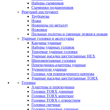
Наборы съемников
Съемники подшипников
Режущий инструмент
Труборезы
Ножи
Ножницы по металлу
Ножовки
Пильные полотна и сменные лезвия к ножам
Ударные головки и аксессуары
Карданы ударные
Наборы ударных головок
Торцевые ударные головки
Ударные насадки шестигранные HEX
Шиномонтажные головки
Переходники-адаптеры ударные
Удлинители ударные
Головки для поврежденного крепежа
Ударные насадки шестигранные TORX
Головки
Адаптеры и переходники
Головки TORX длинные
Головки TORX короткие
Головки TORX с отверстием
Головки свечные
Головки торцевые длинные