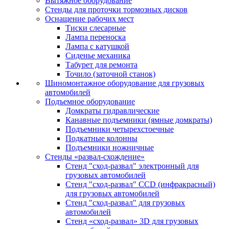
Вытяжное оборудование
Стенды для проточки тормозных дисков
Оснащение рабочих мест
Тиски слесарные
Лампа переноска
Лампа с катушкой
Сиденье механика
Табурет для ремонта
Точило (заточной станок)
Шиномонтажное оборудование для грузовых
автомобилей
Подъемное оборудование
Домкраты гидравлические
Канавные подъемники (ямные домкраты)
Подъемники четырехстоечные
Подкатные колонны
Подъемники ножничные
Стенды «развал-схождение»
Стенд "сход-развал" электронный для
грузовых автомобилей
Стенд "сход-развал" CCD (инфракрасный)
для грузовых автомобилей
Стенд "сход-развал" для грузовых
автомобилей
Стенд «сход-развал» 3D для грузовых