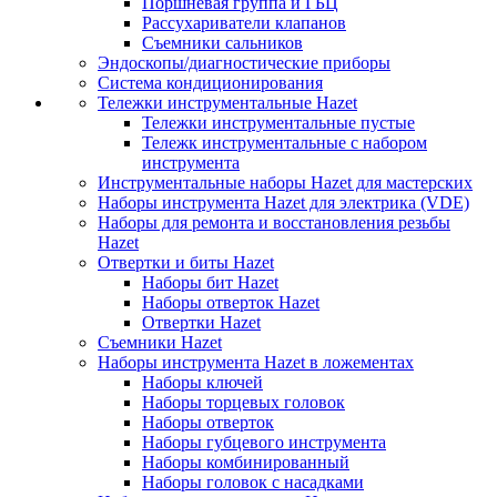
Поршневая группа и ГБЦ
Рассухариватели клапанов
Съемники сальников
Эндоскопы/диагностические приборы
Система кондиционирования
Тележки инструментальные Hazet
Тележки инструментальные пустые
Тележк инструментальные с набором
инструмента
Инструментальные наборы Hazet для мастерских
Наборы инструмента Hazet для электрика (VDE)
Наборы для ремонта и восстановления резьбы
Hazet
Отвертки и биты Hazet
Наборы бит Hazet
Наборы отверток Hazet
Отвертки Hazet
Съемники Hazet
Наборы инструмента Hazet в ложементах
Наборы ключей
Наборы торцевых головок
Наборы отверток
Наборы губцевого инструмента
Наборы комбинированный
Наборы головок с насадками