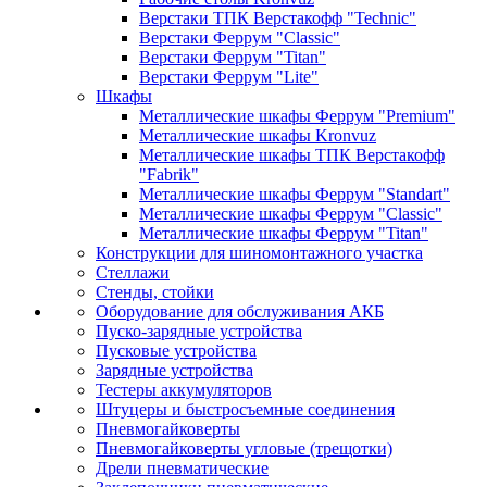
Верстаки ТПК Верстакофф "Technic"
Верстаки Феррум "Classic"
Верстаки Феррум "Titan"
Верстаки Феррум "Lite"
Шкафы
Металлические шкафы Феррум "Premium"
Металлические шкафы Kronvuz
Металлические шкафы ТПК Верстакофф
"Fabrik"
Металлические шкафы Феррум "Standart"
Металлические шкафы Феррум "Classic"
Металлические шкафы Феррум "Titan"
Конструкции для шиномонтажного участка
Стеллажи
Стенды, стойки
Оборудование для обслуживания АКБ
Пуско-зарядные устройства
Пусковые устройства
Зарядные устройства
Тестеры аккумуляторов
Штуцеры и быстросъемные соединения
Пневмогайковерты
Пневмогайковерты угловые (трещотки)
Дрели пневматические