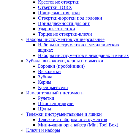
Крестовые отвертки
Отвертки TORX
Шлицевые отвертки
Отвертки-воротки под головки
Принадлежности для бит
Ударные отвертки
Торцевые отвертки-ключи
Наборы инструментов универсальные
Наборы инструментов в металлических
ящиках
Наборы инструментов в чемоданах и кейсах
Зубила, выколотки, керны и стамески
Бородки (пробойники)
Выколотки
Зубила
Керны
Крейцмейсели
Измерительный инструмент
Рулетки
Штангенциркули
Щупы
Тележки инструментальные и ящики
Тележки с набором инструментов
Мини-ящик органайзер (Mini Tool Box)
Ключи и наборы