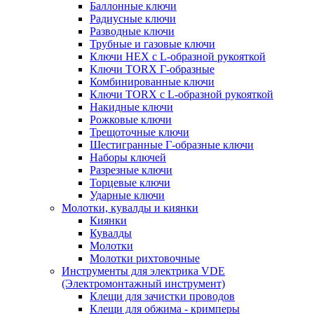
Баллонные ключи
Радиусные ключи
Разводные ключи
Трубные и газовые ключи
Ключи HEX с L-образной рукояткой
Ключи TORX Г-образные
Комбинированные ключи
Ключи TORX с L-образной рукояткой
Накидные ключи
Рожковые ключи
Трещоточные ключи
Шестигранные Г-образные ключи
Наборы ключей
Разрезные ключи
Торцевые ключи
Ударные ключи
Молотки, кувалды и киянки
Киянки
Кувалды
Молотки
Молотки рихтовочные
Инструменты для электрика VDE
(Электромонтажный инструмент)
Клещи для зачистки проводов
Клещи для обжима - кримперы