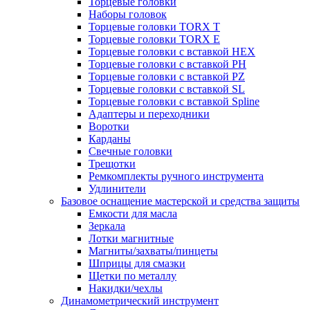
Торцевые головки
Наборы головок
Торцевые головки TORX T
Торцевые головки TORX Е
Торцевые головки с вставкой HEX
Торцевые головки с вставкой PH
Торцевые головки с вставкой PZ
Торцевые головки с вставкой SL
Торцевые головки с вставкой Spline
Адаптеры и переходники
Воротки
Карданы
Свечные головки
Трещотки
Ремкомплекты ручного инструмента
Удлинители
Базовое оснащение мастерской и средства защиты
Емкости для масла
Зеркала
Лотки магнитные
Магниты/захваты/пинцеты
Шприцы для смазки
Щетки по металлу
Накидки/чехлы
Динамометрический инструмент