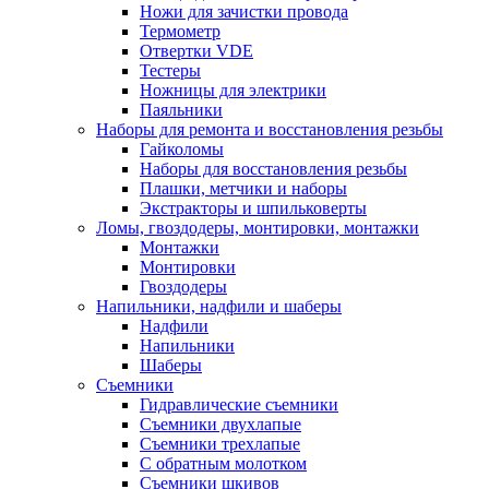
Ножи для зачистки провода
Термометр
Отвертки VDE
Тестеры
Ножницы для электрики
Паяльники
Наборы для ремонта и восстановления резьбы
Гайколомы
Наборы для восстановления резьбы
Плашки, метчики и наборы
Экстракторы и шпильковерты
Ломы, гвоздодеры, монтировки, монтажки
Монтажки
Монтировки
Гвоздодеры
Напильники, надфили и шаберы
Надфили
Напильники
Шаберы
Съемники
Гидравлические съемники
Съемники двухлапые
Съемники трехлапые
С обратным молотком
Съемники шкивов