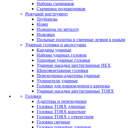
Наборы съемников
Съемники подшипников
Режущий инструмент
Труборезы
Ножи
Ножницы по металлу
Ножовки
Пильные полотна и сменные лезвия к ножам
Ударные головки и аксессуары
Карданы ударные
Наборы ударных головок
Торцевые ударные головки
Ударные насадки шестигранные HEX
Шиномонтажные головки
Переходники-адаптеры ударные
Удлинители ударные
Головки для поврежденного крепежа
Ударные насадки шестигранные TORX
Головки
Адаптеры и переходники
Головки TORX длинные
Головки TORX короткие
Головки TORX с отверстием
Головки свечные
Головки торцевые длинные