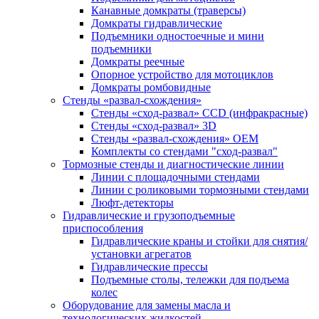
Канавные домкраты (траверсы)
Домкраты гидравлические
Подъемники одностоечные и мини
подъемники
Домкраты реечные
Опорное устройство для мотоциклов
Домкраты ромбовидные
Стенды «развал-схождения»
Стенды «сход-развал» CCD (инфракрасные)
Стенды «сход-развал» 3D
Стенды «развал-схождения» ОЕМ
Комплекты со стендами "сход-развал"
Тормозные стенды и диагностические линии
Линии с площадочными стендами
Линии с роликовыми тормозными стендами
Люфт-детекторы
Гидравлические и грузоподъемные
приспособления
Гидравлические краны и стойки для снятия/
установки агрегатов
Гидравлические прессы
Подъемные столы, тележки для подъема
колес
Оборудование для замены масла и
технологических жидкостей