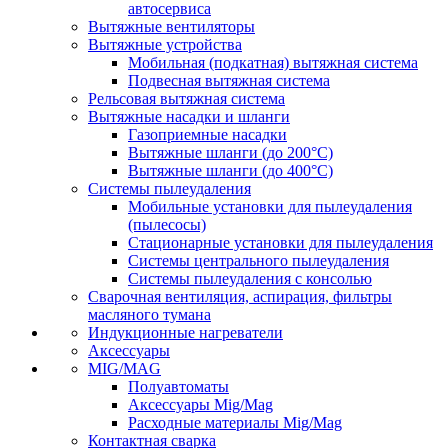
автосервиса
Вытяжные вентиляторы
Вытяжные устройства
Мобильная (подкатная) вытяжная система
Подвесная вытяжная система
Рельсовая вытяжная система
Вытяжные насадки и шланги
Газоприемные насадки
Вытяжные шланги (до 200°C)
Вытяжные шланги (до 400°C)
Системы пылеудаления
Мобильные установки для пылеудаления
(пылесосы)
Стационарные установки для пылеудаления
Системы центрального пылеудаления
Системы пылеудаления с консолью
Сварочная вентиляция, аспирация, фильтры
масляного тумана
Индукционные нагреватели
Аксессуары
MIG/MAG
Полуавтоматы
Аксессуары Mig/Mag
Расходные материалы Mig/Mag
Контактная сварка