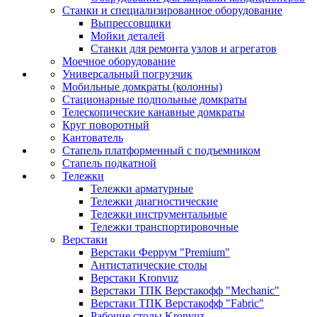
Станки и специализированное оборудование
Выпрессовщики
Мойки деталей
Станки для ремонта узлов и агрегатов
Моечное оборудование
Универсальный погрузчик
Мобильные домкраты (колонны)
Стационарные подпольные домкраты
Телескопические канавные домкраты
Круг поворотный
Кантователь
Стапель платформенный с подъемником
Стапель подкатной
Тележки
Тележки арматурные
Тележки диагностические
Тележки инструментальные
Тележки транспортировочные
Верстаки
Верстаки Феррум "Premium"
Антистатические столы
Верстаки Kronvuz
Верстаки ТПК Верстакофф "Mechanic"
Верстаки ТПК Верстакофф "Fabric"
Рабочие столы Kronvuz