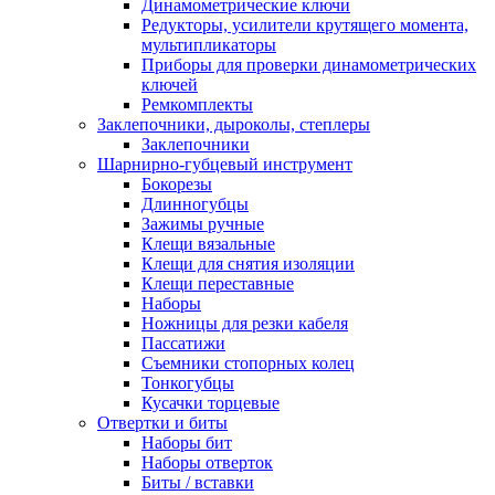
Динамометрические ключи
Редукторы, усилители крутящего момента,
мультипликаторы
Приборы для проверки динамометрических
ключей
Ремкомплекты
Заклепочники, дыроколы, степлеры
Заклепочники
Шарнирно-губцевый инструмент
Бокорезы
Длинногубцы
Зажимы ручные
Клещи вязальные
Клещи для снятия изоляции
Клещи переставные
Наборы
Ножницы для резки кабеля
Пассатижи
Съемники стопорных колец
Тонкогубцы
Кусачки торцевые
Отвертки и биты
Наборы бит
Наборы отверток
Биты / вставки